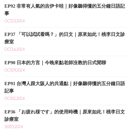
EP92 非常有人氣的吉伊卡哇｜好像聽得懂的五分鐘日語記
事
OCT.23,2024
EP37 「可以試試看嗎？」的日文｜原來如此！桃李日文診
療室
OCT.16,2024
EP90 日本的方言｜今晚來點老師沒教的日式閒聊
OCT.09,2024
EP91 台灣人跟大阪人的共通點｜好像聽得懂的五分鐘日語
記事
OCT.02,2024
EP36 「お疲れ様です」的使用時機｜原來如此！桃李日文
診療室
SEP.25,2024