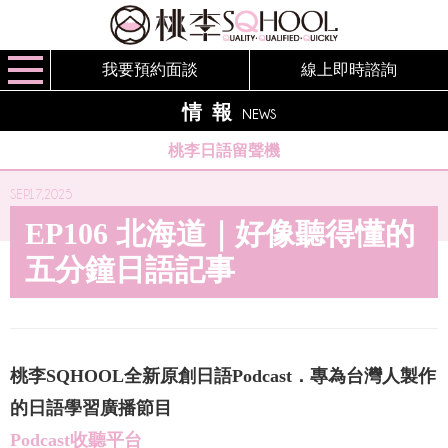
我要預約面談
線上即時諮詢
情報
NEWS
桃李日語留聲機
SEP.17,2025
EP106 北海道｜好像聽得懂的
五分鐘日語記事
桃李SQHOOL全新原創日語Podcast．專為台灣人製作
的日語學習廣播節目
Podcast收聽平台