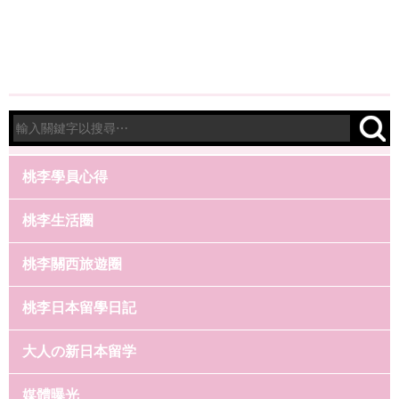
桃李學員心得
桃李生活圈
桃李關西旅遊圈
桃李日本留學日記
大人の新日本留学
媒體曝光