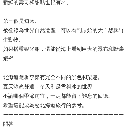
新鮮的壽司和甜點也很有名。
第三個是知床。
被登錄為世界自然遺產，可以看到原始的大自然與野
生動物。
如果搭乘觀光船，還能從海上看到巨大的瀑布和斷崖
絕壁。
北海道隨著季節有完全不同的景色和樂趣。
夏天涼爽舒適，冬天則是雪與冰的世界。
不論哪個季節前往，一定都能留下難忘的回憶。
希望這能成為您北海道旅行的參考。
ーーーーーーーーーーーーーーーーーーーーーーー
問答