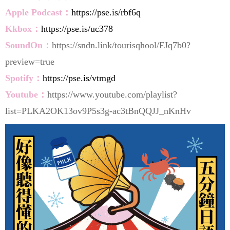
Apple
Pod
cast：
https://pse.is/rbf6q
Kkbox：
https://pse.is/uc378
SoundOn：
https://sndn.link/tourisqhool/FJq7b0?
preview=true
Spotify：
https://pse.is/vtmgd
Youtube：
https://www.youtube.com/playlist?
list=PLKA2OK13ov9P5s3g-ac3tBnQQJJ_nKnHv