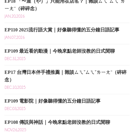
EP18 「〜屋（や）」只能用在店名？｜雜談ㄙㄟˇㄙㄟˇㄌ
ㄧㄤˉ（碎碎念）
JAN.20,2026
EP110 2025流行語大賞｜好像聽得懂的五分鐘日語記事
JAN.07,2026
EP109 最近看的動漫｜今晚來點老師沒教的日式閒聊
DEC.31,2025
EP17 台灣日本伴手禮推薦｜雜談ㄙㄟˇㄙㄟˇㄌㄧㄤˉ（碎碎
念）
DEC.10,2025
EP109 電影院｜好像聽得懂的五分鐘日語記事
DEC.03,2025
EP108 傳説與神話｜今晚來點老師沒教的日式閒聊
NOV.26,2025