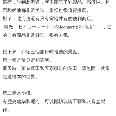
還有，說到北海道，就不能忘了乳製品。霜淇淋、起
司和奶油都非常美味，蛋糕也很值得推薦。
對了，北海道還有只有當地才有的便利商店。
叫做「セイコーマート（Seicomart便利商店）」，它
的自有商品非常好吃，很有人氣。
接下來，介紹三個旅行時推薦的景點。
第一個是富良野和美瑛。
夏天時，薰衣草田和五彩繽紛的花田一望無際，就像
走進繪本的世界。
第二個是小樽。
有歷史建築和運河，可以體驗玻璃工藝和八音盒製
作。