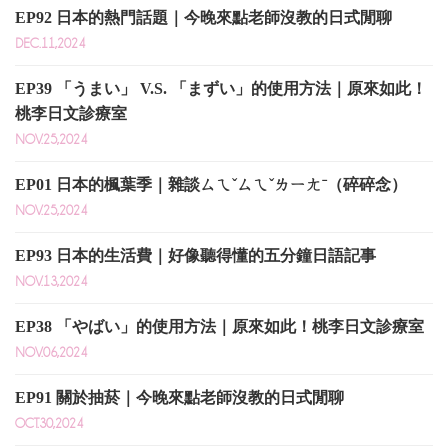
EP92 日本的熱門話題｜今晚來點老師沒教的日式閒聊
DEC.11,2024
EP39 「うまい」 V.S. 「まずい」的使用方法｜原來如此！
桃李日文診療室
NOV.25,2024
EP01 日本的楓葉季｜雜談ㄙㄟˇㄙㄟˇㄌㄧㄤˉ（碎碎念）
NOV.25,2024
EP93 日本的生活費｜好像聽得懂的五分鐘日語記事
NOV.13,2024
EP38 「やばい」的使用方法｜原來如此！桃李日文診療室
NOV.06,2024
EP91 關於抽菸｜今晚來點老師沒教的日式閒聊
OCT.30,2024