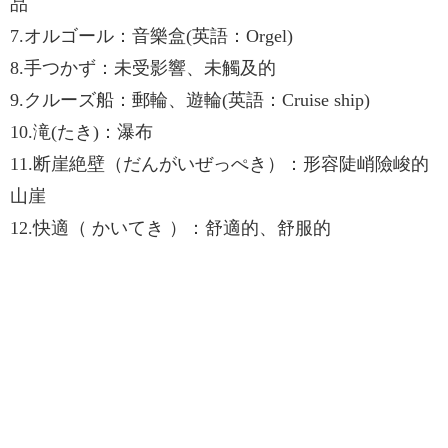
品
7.オルゴール：音樂盒(英語：Orgel)
8.手つかず：未受影響、未觸及的
9.クルーズ船：郵輪、遊輪(英語：Cruise ship)
10.滝(たき)：瀑布
11.断崖絶壁（だんがいぜっぺき）：形容陡峭險峻的
山崖
12.快適（ かいてき ）：舒適的、舒服的