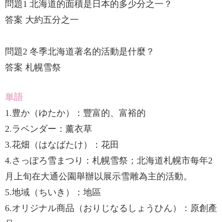
問題1 北海道的面積是日本的多少分之一？
答案 大約五分之一
問題2 冬季北海道著名的活動是什麼？
答案 札幌雪祭
単語
1.豊か（ゆたか）：豐富的、富裕的
2.ラベンダー：薰衣草
3.花畑（はなばたけ）：花田
4.さっぽろ雪まつり：札幌雪祭；北海道札幌市每年2
月上旬在大通公園舉辦以展示雪雕為主的活動。
5.地域（ちいき）：地區
6.オリジナル商品（おりじなるしょうひん）：原創產