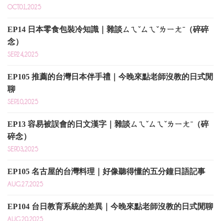
OCT.01,2025
EP14 日本零食包裝冷知識｜雜談ㄙㄟˇㄙㄟˇㄌㄧㄤˉ（碎碎
念）
SEP.24,2025
EP105 推薦的台灣日本伴手禮｜今晚來點老師沒教的日式閒
聊
SEP.10,2025
EP13 容易被誤會的日文漢字｜雜談ㄙㄟˇㄙㄟˇㄌㄧㄤˉ（碎
碎念）
SEP.03,2025
EP105 名古屋的台灣料理｜好像聽得懂的五分鐘日語記事
AUG.27,2025
EP104 台日教育系統的差異｜今晚來點老師沒教的日式閒聊
AUG.20,2025