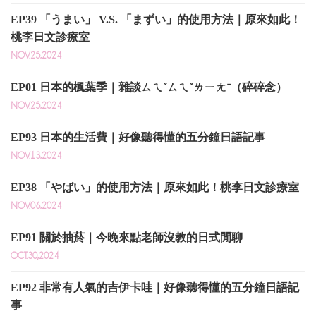
EP39 「うまい」 V.S. 「まずい」的使用方法｜原來如此！
桃李日文診療室
NOV.25,2024
EP01 日本的楓葉季｜雜談ㄙㄟˇㄙㄟˇㄌㄧㄤˉ（碎碎念）
NOV.25,2024
EP93 日本的生活費｜好像聽得懂的五分鐘日語記事
NOV.13,2024
EP38 「やばい」的使用方法｜原來如此！桃李日文診療室
NOV.06,2024
EP91 關於抽菸｜今晚來點老師沒教的日式閒聊
OCT.30,2024
EP92 非常有人氣的吉伊卡哇｜好像聽得懂的五分鐘日語記
事