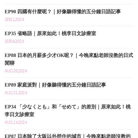
EP90 四國有什麼呢？｜好像聽得懂的五分鐘日語記事
SEP.11,2024
EP35 省略語｜原來如此！桃李日文診療室
SEP.04,2024
EP88 日本的月薪多少才OK呢？｜今晚來點老師沒教的日式
閒聊
AUG.28,2024
EP89 家庭派對｜好像聽得懂的五分鐘日語記事
AUG.21,2024
EP34 「少なくとも」和「せめて」的差別｜原來如此！桃
李日文診療室
AUG.14,2024
EP87 日本除了大阪以外想住的城市｜今晚來點老師沒教的