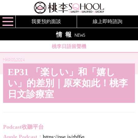
我要預約面談
線上即時諮詢
情報
NEWS
桃李日語留聲機
MAR.05,2024
EP31 「楽しい」和「嬉し
い」的差別｜原來如此！桃李
日文診療室
Podcast收聽平台
Apple Podcast：
https://pse.is/rbf6q