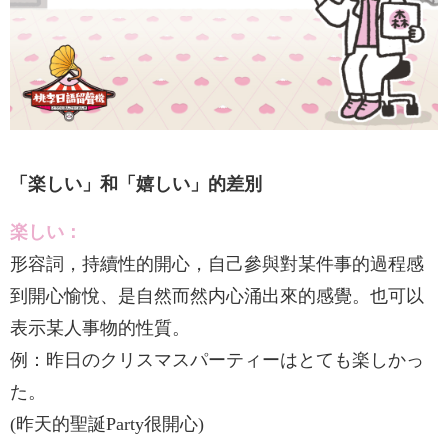
「楽しい」和「嬉しい」的差別
楽しい：
形容詞，持續性的開心，自己參與對某件事的過程感
到開心愉悅、是自然而然内心涌出來的感覺。也可以
表示某人事物的性質。
例：昨日のクリスマスパーティーはとても楽しかっ
た。
(昨天的聖誕Party很開心)