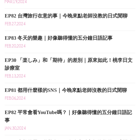
MAR.19,2024
EP82 台灣旅行在意的事｜今晚來點老師沒教的日式閒聊
FEB.27,2024
EP83 冬天的樂趣｜好像聽得懂的五分鐘日語記事
FEB.20,2024
EP30 「楽しみ」和「期待」的差別｜原來如此！桃李日文
診療室
FEB.13,2024
EP81 都用什麼樣的SNS｜今晚來點老師沒教的日式閒聊
FEB.06,2024
EP82 平常會看YouTube嗎？｜好像聽得懂的五分鐘日語記
事
JAN.30,2024