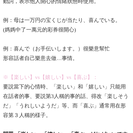
動詞，表示他人開心的情緒狀態時使用。
例：母は一万円の宝くじが当たり、喜んでいる。
(媽媽中了一萬元的彩券很開心)
例：喜んで（お手伝いします。）很樂意幫忙
形容話者自己樂意去做…事情。
※【楽しい】vs【嬉しい】vs【喜ぶ】：
要説當下的心情時、「楽しい」和「嬉しい」只能用
在話者的事、要説第3人稱的事的話、得改「楽しそう
だ」「うれしいようだ」等、而「喜ぶ」通常用在形
容第３人稱的様子。