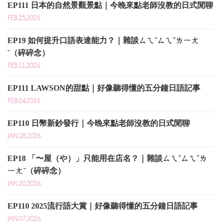
EP111 日本的自然景觀景點｜今晚來點老師沒教的日式閒聊
FEB.25,2026
EP19 如何提升口語表達能力？｜雜談ㄙㄟˇㄙㄟˇㄌㄧㄤ
ˉ（碎碎念）
FEB.11,2026
EP111 LAWSON的甜點｜好像聽得懂的五分鐘日語記事
FEB.04,2026
EP110 日幣新鈔發行｜今晚來點老師沒教的日式閒聊
JAN.28,2026
EP18 「〜屋（や）」只能用在店名？｜雜談ㄙㄟˇㄙㄟˇㄌ
ㄧㄤˉ（碎碎念）
JAN.20,2026
EP110 2025流行語大賞｜好像聽得懂的五分鐘日語記事
JAN.07,2026