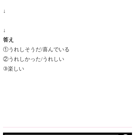
↓
↓
答え
①うれしそうだ/喜んでいる
②うれしかった/うれしい
③楽しい