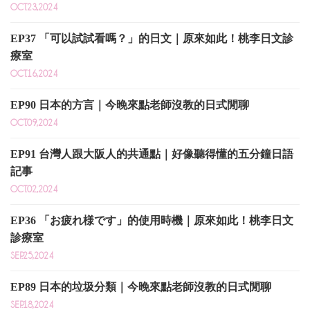
OCT.23,2024
EP37 「可以試試看嗎？」的日文｜原來如此！桃李日文診
療室
OCT.16,2024
EP90 日本的方言｜今晚來點老師沒教的日式閒聊
OCT.09,2024
EP91 台灣人跟大阪人的共通點｜好像聽得懂的五分鐘日語
記事
OCT.02,2024
EP36 「お疲れ様です」的使用時機｜原來如此！桃李日文
診療室
SEP.25,2024
EP89 日本的垃圾分類｜今晚來點老師沒教的日式閒聊
SEP.18,2024