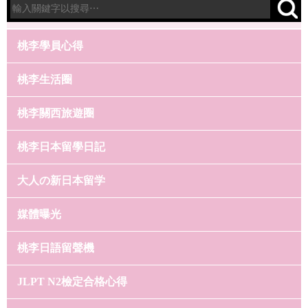
桃李學員心得
桃李生活圈
桃李關西旅遊圈
桃李日本留學日記
大人の新日本留学
媒體曝光
桃李日語留聲機
JLPT N2檢定合格心得