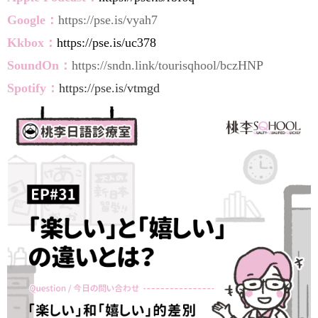
Google：
https://pse.is/vyah7
Kkbox：
https://pse.is/uc378
SoundOn：
https://sndn.link/tourisqhool/bczHNP
Spotify：
https://pse.is/vtmgd