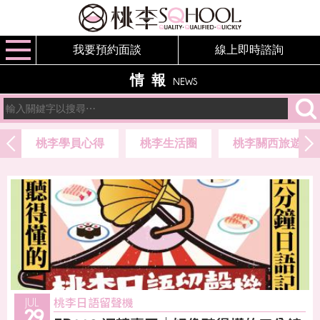
我要預約面談
線上即時諮詢
情報
NEWS
桃李學員心得
桃李生活圈
桃李關西旅遊圈
桃李日語留聲機
JUL
29