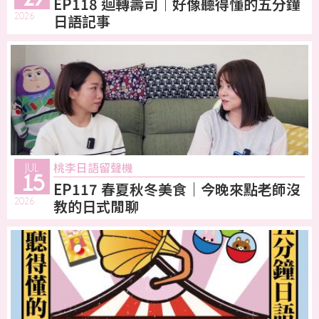
EP118 迴轉壽司｜好像聽得懂的五分鐘
2026
日語記事
桃李日語留聲機
JUL
15
EP117 春夏秋冬美食｜今晚來點老師沒
2026
教的日式閒聊