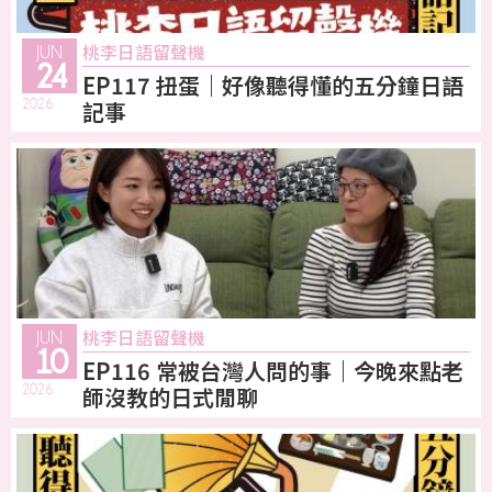
桃李日語留聲機
JUN
24
EP117 扭蛋｜好像聽得懂的五分鐘日語
2026
記事
桃李日語留聲機
JUN
10
EP116 常被台灣人問的事｜今晚來點老
2026
師沒教的日式閒聊