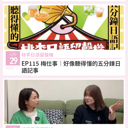
桃李日語留聲機
APR
29
EP115 梅仕事｜好像聽得懂的五分鐘日
2026
語記事