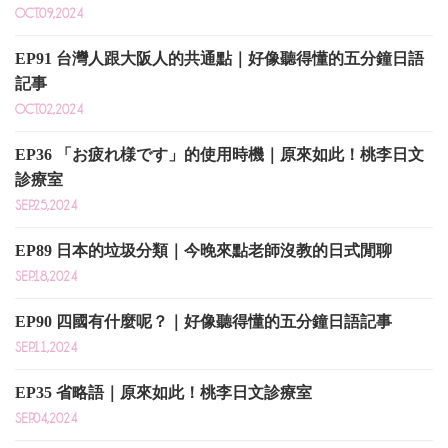
OCT.09,2024
EP91 台灣人跟大阪人的共通點｜好像聽得懂的五分鐘日語
記事
OCT.02,2024
EP36 「お疲れ様です」的使用時機｜原來如此！桃李日文
診療室
SEP.25,2024
EP89 日本的垃圾分類｜今晚來點老師沒教的日式閒聊
SEP.18,2024
EP90 四國有什麼呢？｜好像聽得懂的五分鐘日語記事
SEP.11,2024
EP35 省略語｜原來如此！桃李日文診療室
SEP.04,2024