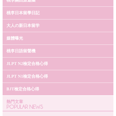
桃李關西旅遊圈
桃李日本留學日記
大人の新日本留学
媒體曝光
桃李日語留聲機
JLPT N2檢定合格心得
JLPT N1檢定合格心得
BJT檢定合格心得
熱門文章
POPULAR NEWS