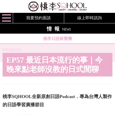
我要預約面談
線上即時諮詢
情報
NEWS
桃李日語留聲機
NOV.28,2022
EP57 最近日本流行的事｜今
晚來點老師沒教的日式閒聊
桃李SQHOOL全新原創日語Podcast．專為台灣人製作
的日語學習廣播節目