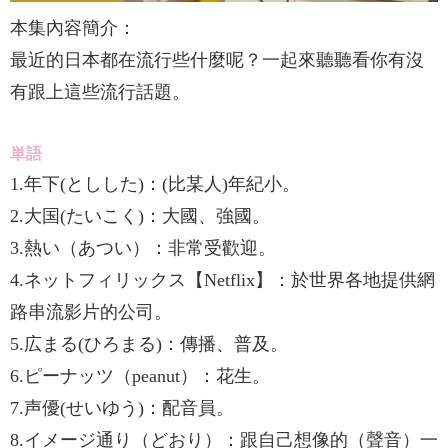
本集內容簡介：
最近的日本都在流行些什麼呢？一起來聽聽看你有沒
有跟上這些流行話題。
単語
1.年下(としした)：(比某人)年紀小。
2.大国(たいこく)：大國、強國。
3.熱い（あつい）：非常受歡迎。
4.ネットフィリックス【Netflix】：於世界各地提供網
路串流影片的公司。
5.広まる(ひろまる)：傳播、普及。
6.ピーナッツ（peanut）：花生。
7.声優(せいゆう)：配音員。
8.イメージ通り（どおり）：跟自己想像的（聲音）一