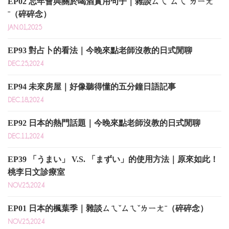
EP02 忘年會與關於喝酒實用句子｜雜談ㄙㄟˇㄙㄟˇㄌㄧㄤ
ˉ（碎碎念）
JAN.01,2025
EP93 對占卜的看法｜今晚來點老師沒教的日式閒聊
DEC.25,2024
EP94 未來房屋｜好像聽得懂的五分鐘日語記事
DEC.18,2024
EP92 日本的熱門話題｜今晚來點老師沒教的日式閒聊
DEC.11,2024
EP39 「うまい」 V.S. 「まずい」的使用方法｜原來如此！
桃李日文診療室
NOV.25,2024
EP01 日本的楓葉季｜雜談ㄙㄟˇㄙㄟˇㄌㄧㄤˉ（碎碎念）
NOV.25,2024