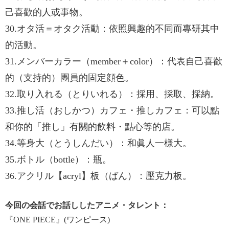
己喜歡的人或事物。
30.オタ活＝オタク活動：依照興趣的不同而專研其中
的活動。
31.メンバーカラー（member＋color）：代表自己喜歡
的（支持的）團員的固定顔色。
32.取り入れる（とりいれる）：採用、採取、採納。
33.推し活（おしかつ）カフェ・推しカフェ：可以點
和你的「推し」有關的飲料・點心等的店。
34.等身大（とうしんだい）：和眞人一様大。
35.ボトル（bottle）：瓶。
36.アクリル【acryl】板（ばん）：壓克力板。
今回の会話でお話ししたアニメ・タレント：
『ONE PIECE』(ワンピース)