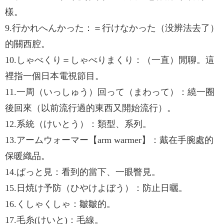
樣。
9.行かれへんかった：＝行けなかった（没辨法去了）
的關西腔。
10.しゃべくり＝しゃべりまくり：（一直）閒聊。這
裡指一個日本電視節目。
11.一周（いっしゅう）回って（まわって）：繞一圈
後回來（以前流行過的東西又開始流行）。
12.系統（けいとう）：類型、系列。
13.アームウォーマー【arm warmer】：戴在手腕處的
保暖織品。
14.ぱっと見：看到的當下、一眼瞥見。
15.日焼け予防（ひやけよぼう）：防止日曬。
16.くしゃくしゃ：皺皺的。
17.毛糸(けいと)：毛線。