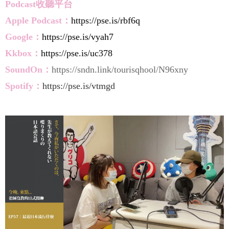
Podcast收聽平台
Apple
Pod
cast：
https://pse.is/rbf6q
Google：
https://pse.is/vyah7
Kkbox：
https://pse.is/uc378
SoundOn：
https://sndn.link/tourisqhool/N96xny
Spotify：
https://pse.is/vtmgd