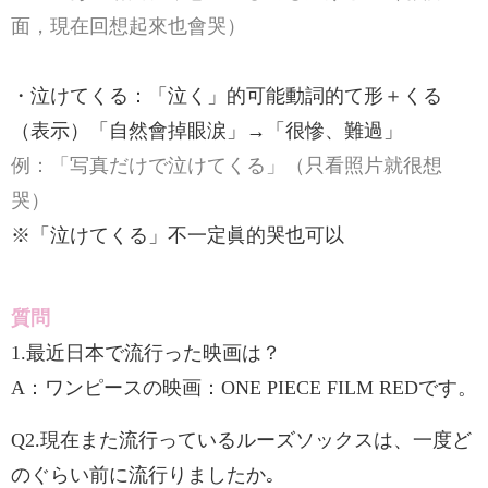
面，現在回想起來也會哭）
・泣けてくる：「泣く」的可能動詞的て形＋くる
（表示）「自然會掉眼涙」→「很慘、難過」
例：「写真だけで泣けてくる」（只看照片就很想
哭）
※「泣けてくる」不一定眞的哭也可以
質問
1.最近日本で流行った映画は？
A：ワンピースの映画：ONE PIECE FILM REDです。
Q2.現在また流行っているルーズソックスは、一度ど
のぐらい前に流行りましたか｡