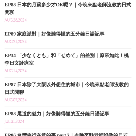
EP88 日本的月薪多少才OK呢？｜今晚來點老師沒教的日式
閒聊
AUG.28,2024
EP89 家庭派對｜好像聽得懂的五分鐘日語記事
AUG.21,2024
EP34 「少なくとも」和「せめて」的差別｜原來如此！桃
李日文診療室
AUG.14,2024
EP87 日本除了大阪以外想住的城市｜今晚來點老師沒教的
日式閒聊
AUG.07,2024
EP88 尾道的魅力｜好像聽得懂的五分鐘日語記事
JUL.31,2024
EP86 台灣旅行在意的事 part 2｜今晚來點老師沒教的日式