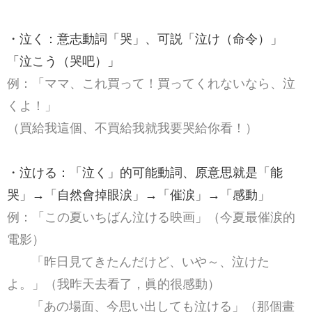
・泣く：意志動詞「哭」、可説「泣け（命令）」
「泣こう（哭吧）」
例：「ママ、これ買って！買ってくれないなら、泣
くよ！」
（買給我這個、不買給我就我要哭給你看！）
・泣ける：「泣く」的可能動詞、原意思就是「能
哭」→「自然會掉眼涙」→「催涙」→「感動」
例：「この夏いちばん泣ける映画」（今夏最催涙的
電影）
「昨日見てきたんだけど、いや～、泣けた
よ。」（我昨天去看了，眞的很感動）
「あの場面、今思い出しても泣ける」（那個畫