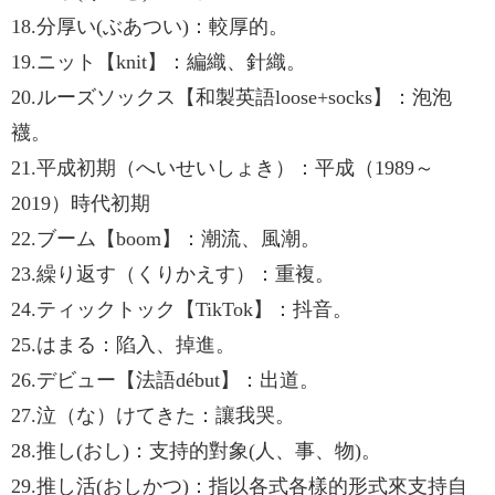
18.分厚い(ぶあつい)：較厚的。
19.ニット【knit】：編織、針織。
20.ルーズソックス【和製英語loose+socks】：泡泡
襪。
21.平成初期（へいせいしょき）：平成（1989～
2019）時代初期
22.ブーム【boom】：潮流、風潮。
23.繰り返す（くりかえす）：重複。
24.ティックトック【TikTok】：抖音。
25.はまる：陷入、掉進。
26.デビュー【法語début】：出道。
27.泣（な）けてきた：讓我哭。
28.推し(おし)：支持的對象(人、事、物)。
29.推し活(おしかつ)：指以各式各樣的形式來支持自