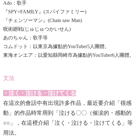
Ado：歌手
『SPY×FAMILY』(スパイファミリー)
『チェンソーマン』(Chain saw Man)
呪術廻戦(じゅじゅつかいせん)
あのちゃん：歌手等
コムドット：以東京為據點的YouTuber5人團體。
東海オンエア：以愛知縣岡崎市為據點的YouTuber6人團體
。
文法
・泣く・泣ける・泣けてくる
在這次的會話中有出現許多作品，最近要介紹「很感
動」的作品時常用到「泣ける〇〇（催涙的・感動的
○○」，在這裡介紹「泣く・泣ける・泣けてくる」等
用法。