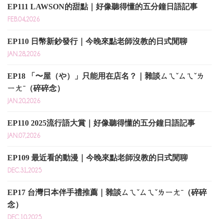
EP111 LAWSON的甜點｜好像聽得懂的五分鐘日語記事
FEB.04,2026
EP110 日幣新鈔發行｜今晚來點老師沒教的日式閒聊
JAN.28,2026
EP18 「〜屋（や）」只能用在店名？｜雜談ㄙㄟˇㄙㄟˇㄌ
ㄧㄤˉ（碎碎念）
JAN.20,2026
EP110 2025流行語大賞｜好像聽得懂的五分鐘日語記事
JAN.07,2026
EP109 最近看的動漫｜今晚來點老師沒教的日式閒聊
DEC.31,2025
EP17 台灣日本伴手禮推薦｜雜談ㄙㄟˇㄙㄟˇㄌㄧㄤˉ（碎碎
念）
DEC.10,2025