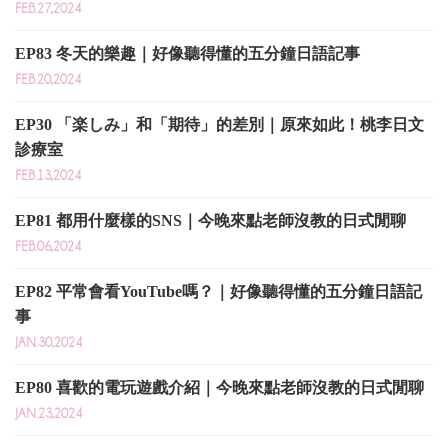
FEB.27,2024
EP83 冬天的樂趣｜好像聽得懂的五分鐘日語記事
FEB.20,2024
EP30 「楽しみ」和「期待」的差別｜原來如此！桃李日文
診療室
FEB.13,2024
EP81 都用什麼樣的SNS｜今晚來點老師沒教的日式閒聊
FEB.06,2024
EP82 平常會看YouTube嗎？｜好像聽得懂的五分鐘日語記
事
JAN.30,2024
EP80 喜歡的電玩遊戲介紹｜今晚來點老師沒教的日式閒聊
JAN.23,2024