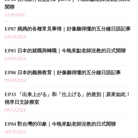
閒聊
JUL.09,2024
EP87 媽媽的各種常見事情｜好像聽得懂的五分鐘日語記事
JUN.18,2024
EP85 日本的就職與轉職｜今晚來點老師沒教的日式閒聊
JUN.04,2024
EP86 日本的義務教育｜好像聽得懂的五分鐘日語記事
MAY.28,2024
EP33 「出来上がる」和「仕上げる」的差別｜原來如此！
桃李日文診療室
MAY.14,2024
EP84 對台灣的印象｜今晚來點老師沒教的日式閒聊
APR.30,2024