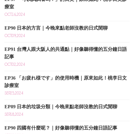
療室
OCT.16,2024
EP90 日本的方言｜今晚來點老師沒教的日式閒聊
OCT.09,2024
EP91 台灣人跟大阪人的共通點｜好像聽得懂的五分鐘日語
記事
OCT.02,2024
EP36 「お疲れ様です」的使用時機｜原來如此！桃李日文
診療室
SEP.25,2024
EP89 日本的垃圾分類｜今晚來點老師沒教的日式閒聊
SEP.18,2024
EP90 四國有什麼呢？｜好像聽得懂的五分鐘日語記事