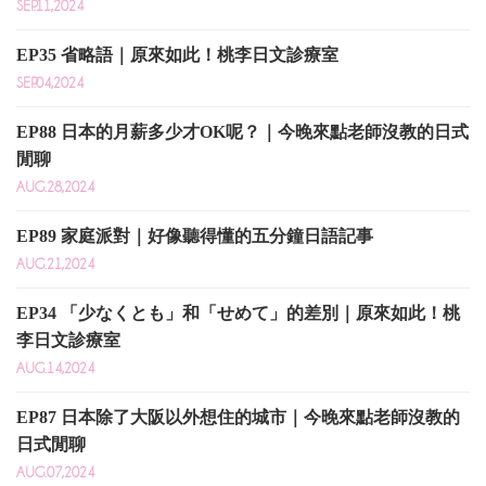
SEP.11,2024
EP35 省略語｜原來如此！桃李日文診療室
SEP.04,2024
EP88 日本的月薪多少才OK呢？｜今晚來點老師沒教的日式
閒聊
AUG.28,2024
EP89 家庭派對｜好像聽得懂的五分鐘日語記事
AUG.21,2024
EP34 「少なくとも」和「せめて」的差別｜原來如此！桃
李日文診療室
AUG.14,2024
EP87 日本除了大阪以外想住的城市｜今晚來點老師沒教的
日式閒聊
AUG.07,2024