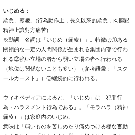
いじめる：
欺負、霸凌。(行為動作上，長久以來的欺負，肉體跟
精神上讓對方痛苦)
※動詞。名詞は「いじめ（霸凌）」。特徴は①ある
閉鎖的な一定の人間関係が生まれる集団内部で行わ
れる②強い立場の者から弱い立場の者へ行われる
（地位は関係ないことも多い）（参考語彙：「スク
ールカースト」）③継続的に行われる。
ウィキペディアによると、「いじめ」は「犯罪行
為・ハラスメント行為である」。「モラハラ（精神
霸凌）」は家庭内のいじめ。
意味は「弱いものを苦しめたり痛めつける様な言動