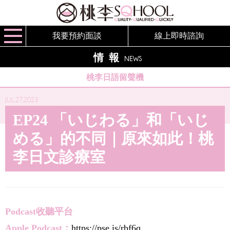
我要預約面談
線上即時諮詢
情報
NEWS
桃李日語留聲機
JUL.27,2023
EP24 「いじわる」和「いじ
める」的不同｜原來如此！桃
李日文診療室
Podcast收聽平台
Apple Podcast：
https://pse.is/rbf6q