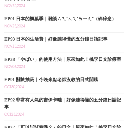
NOV.25,2024
EP01 日本的楓葉季｜雜談ㄙㄟˇㄙㄟˇㄌㄧㄤˉ（碎碎念）
NOV.25,2024
EP93 日本的生活費｜好像聽得懂的五分鐘日語記事
NOV.13,2024
EP38 「やばい」的使用方法｜原來如此！桃李日文診療室
NOV.06,2024
EP91 關於抽菸｜今晚來點老師沒教的日式閒聊
OCT.30,2024
EP92 非常有人氣的吉伊卡哇｜好像聽得懂的五分鐘日語記
事
OCT.23,2024
EP37 「可以試試看嗎？」的日文｜原來如此！桃李日文診