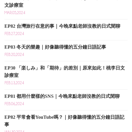
文診療室
MAR.05,2024
EP82 台灣旅行在意的事｜今晚來點老師沒教的日式閒聊
FEB.27,2024
EP83 冬天的樂趣｜好像聽得懂的五分鐘日語記事
FEB.20,2024
EP30 「楽しみ」和「期待」的差別｜原來如此！桃李日文
診療室
FEB.13,2024
EP81 都用什麼樣的SNS｜今晚來點老師沒教的日式閒聊
FEB.06,2024
EP82 平常會看YouTube嗎？｜好像聽得懂的五分鐘日語記
事
JAN.30,2024