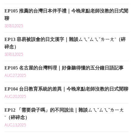
EP105 推薦的台灣日本伴手禮｜今晚來點老師沒教的日式閒
聊
SEP.10,2025
EP13 容易被誤會的日文漢字｜雜談ㄙㄟˇㄙㄟˇㄌㄧㄤˉ（碎
碎念）
SEP.03,2025
EP105 名古屋的台灣料理｜好像聽得懂的五分鐘日語記事
AUG.27,2025
EP104 台日教育系統的差異｜今晚來點老師沒教的日式閒聊
AUG.20,2025
EP12 「需要袋子嗎」的不同說法｜雜談ㄙㄟˇㄙㄟˇㄌㄧㄤ
ˉ（碎碎念）
AUG.13,2025