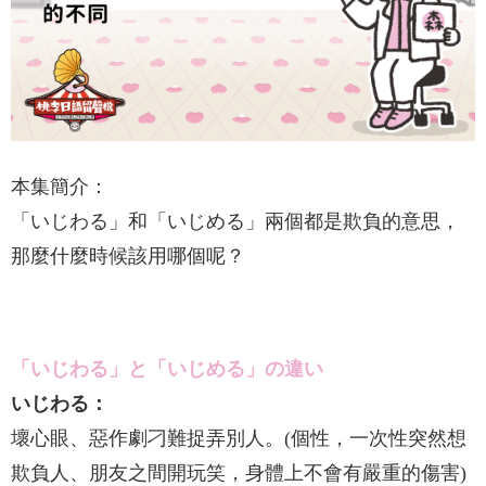
本集簡介：
「いじわる」和「いじめる」兩個都是欺負的意思，
那麼什麼時候該用哪個呢？
「いじわる」と「いじめる」の違い
いじわる：
壞心眼、惡作劇刁難捉弄別人。(個性，一次性突然想
欺負人、朋友之間開玩笑，身體上不會有嚴重的傷害)