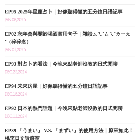
EP95 2025年星座占卜｜好像聽得懂的五分鐘日語記事
JAN.08,2025
EP02 忘年會與關於喝酒實用句子｜雜談ㄙㄟˇㄙㄟˇㄌㄧㄤ
ˉ（碎碎念）
JAN.01,2025
EP93 對占卜的看法｜今晚來點老師沒教的日式閒聊
DEC.25,2024
EP94 未來房屋｜好像聽得懂的五分鐘日語記事
DEC.18,2024
EP92 日本的熱門話題｜今晚來點老師沒教的日式閒聊
DEC.11,2024
EP39 「うまい」 V.S. 「まずい」的使用方法｜原來如此！
桃李日文診療室