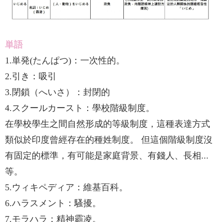
単語
1.単発(たんぱつ)：一次性的。
2.引き：吸引
3.閉鎖（へいさ）：封閉的
4.スクールカースト：學校階級制度。
在學校學生之間自然形成的等級制度，這種表達方式
類似於印度曾經存在的種姓制度。 但這個階級制度沒
有固定的標準，有可能是家庭背景、有錢人、長相...
等。
5.ウィキペディア：維基百科。
6.ハラスメント：騷擾。
7.モラハラ：精神霸凌。