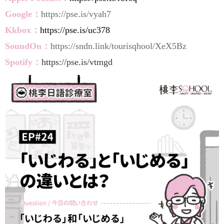
Google：
https://pse.is/vyah7
Kkbox：
https://pse.is/uc378
SoundOn：
https://sndn.link/tourisqhool/XeX5Bz
Spotify：
https://pse.is/vtmgd