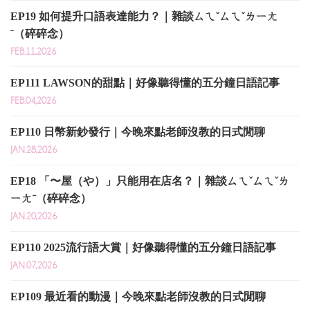
EP19 如何提升口語表達能力？｜雜談ㄙㄟˇㄙㄟˇㄌㄧㄤ
ˉ（碎碎念）
FEB.11,2026
EP111 LAWSON的甜點｜好像聽得懂的五分鐘日語記事
FEB.04,2026
EP110 日幣新鈔發行｜今晚來點老師沒教的日式閒聊
JAN.28,2026
EP18 「〜屋（や）」只能用在店名？｜雜談ㄙㄟˇㄙㄟˇㄌ
ㄧㄤˉ（碎碎念）
JAN.20,2026
EP110 2025流行語大賞｜好像聽得懂的五分鐘日語記事
JAN.07,2026
EP109 最近看的動漫｜今晚來點老師沒教的日式閒聊