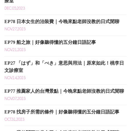
療室
DEC.05,2023
EP78 日本女生的治裝費｜今晚來點老師沒教的日式閒聊
NOV.27,2023
EP79 船之旅｜好像聽得懂的五分鐘日語記事
NOV.21,2023
EP27 「はず」和「べき」意思與用法｜原來如此！桃李日
文診療室
NOV.14,2023
EP77 推薦家人的台灣景點｜今晚來點老師沒教的日式閒聊
NOV.07,2023
EP78 找房子所需的條件｜好像聽得懂的五分鐘日語記事
OCT.31,2023