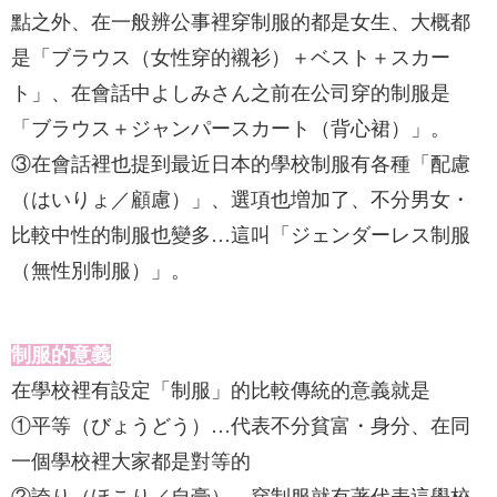
點之外、在一般辨公事裡穿制服的都是女生、大概都
是「ブラウス（女性穿的襯衫）＋ベスト＋スカー
ト」、在會話中よしみさん之前在公司穿的制服是
「ブラウス＋ジャンパースカート（背心裙）」。
③在會話裡也提到最近日本的學校制服有各種「配慮
（はいりょ／顧慮）」、選項也増加了、不分男女・
比較中性的制服也變多…這叫「ジェンダーレス制服
（無性別制服）」。
制服的意義
在學校裡有設定「制服」的比較傳統的意義就是
①平等（びょうどう）…代表不分貧富・身分、在同
一個學校裡大家都是對等的