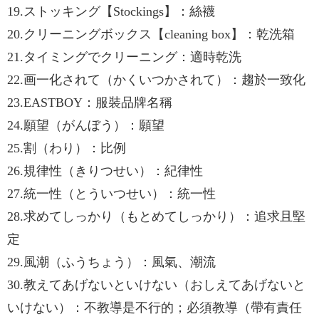
19.ストッキング【Stockings】：絲襪
20.クリーニングボックス【cleaning box】：乾洗箱
21.タイミングでクリーニング：適時乾洗
22.画一化されて（かくいつかされて）：趨於一致化
23.EASTBOY：服裝品牌名稱
24.願望（がんぼう）：願望
25.割（わり）：比例
26.規律性（きりつせい）：紀律性
27.統一性（とういつせい）：統一性
28.求めてしっかり（もとめてしっかり）：追求且堅
定
29.風潮（ふうちょう）：風氣、潮流
30.教えてあげないといけない（おしえてあげないと
いけない）：不教導是不行的；必須教導（帶有責任