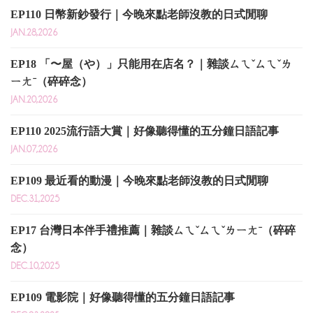
EP110 日幣新鈔發行｜今晚來點老師沒教的日式閒聊
JAN.28,2026
EP18 「〜屋（や）」只能用在店名？｜雜談ㄙㄟˇㄙㄟˇㄌ
ㄧㄤˉ（碎碎念）
JAN.20,2026
EP110 2025流行語大賞｜好像聽得懂的五分鐘日語記事
JAN.07,2026
EP109 最近看的動漫｜今晚來點老師沒教的日式閒聊
DEC.31,2025
EP17 台灣日本伴手禮推薦｜雜談ㄙㄟˇㄙㄟˇㄌㄧㄤˉ（碎碎
念）
DEC.10,2025
EP109 電影院｜好像聽得懂的五分鐘日語記事