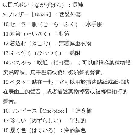
8.長ズボン（ながずぼん）：長褲
9.ブレザー【Blazer】：西裝外套
10.セーラー服（せーらーふく）：水手服
11.対策（たいさく）：對策
12.着込む（きこむ）：穿著厚重衣物
13.引っ付く（ひっつく）：黏附
14.ぺちゃっ：噗通（拍打聲） ；可以解釋為某種物體
突然碎裂、扁平壓扁或發出劈啪聲的聲音。
15.ペタッ：貼在一起；它可以用於描述貼紙或紙張貼
在表面上的聲音，或者描述某物掉落或被輕輕拍打的
聲音。
16.ワンピース【One-piece】：連身裙
17.珍しい（めずらしい）：罕見的
18.履く色（はくいろ）：穿的顏色