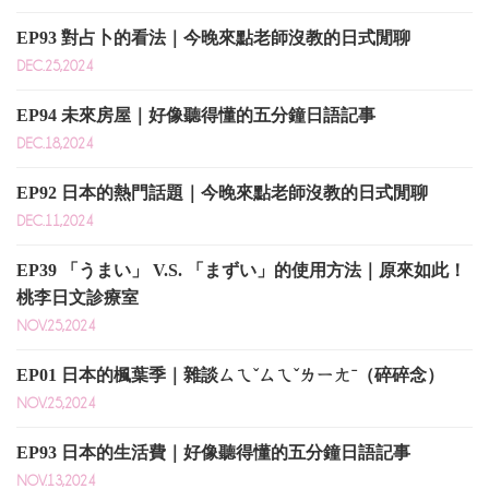
EP93 對占卜的看法｜今晚來點老師沒教的日式閒聊
DEC.25,2024
EP94 未來房屋｜好像聽得懂的五分鐘日語記事
DEC.18,2024
EP92 日本的熱門話題｜今晚來點老師沒教的日式閒聊
DEC.11,2024
EP39 「うまい」 V.S. 「まずい」的使用方法｜原來如此！
桃李日文診療室
NOV.25,2024
EP01 日本的楓葉季｜雜談ㄙㄟˇㄙㄟˇㄌㄧㄤˉ（碎碎念）
NOV.25,2024
EP93 日本的生活費｜好像聽得懂的五分鐘日語記事
NOV.13,2024