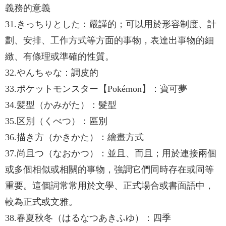
義務的意義
31.きっちりとした：嚴謹的；可以用於形容制度、計
劃、安排、工作方式等方面的事物，表達出事物的細
緻、有條理或準確的性質。
32.やんちゃな：調皮的
33.ポケットモンスター【Pokémon】：寶可夢
34.髪型（かみがた）：髮型
35.区別（くべつ）：區別
36.描き方（かきかた）：繪畫方式
37.尚且つ（なおかつ）：並且、而且；用於連接兩個
或多個相似或相關的事物，強調它們同時存在或同等
重要。這個詞常常用於文學、正式場合或書面語中，
較為正式或文雅。
38.春夏秋冬（はるなつあきふゆ）：四季