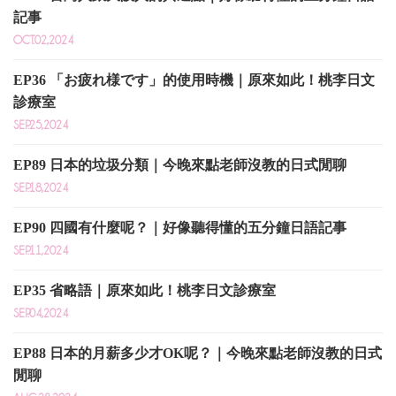
記事
OCT.02,2024
EP36 「お疲れ様です」的使用時機｜原來如此！桃李日文
診療室
SEP.25,2024
EP89 日本的垃圾分類｜今晚來點老師沒教的日式閒聊
SEP.18,2024
EP90 四國有什麼呢？｜好像聽得懂的五分鐘日語記事
SEP.11,2024
EP35 省略語｜原來如此！桃李日文診療室
SEP.04,2024
EP88 日本的月薪多少才OK呢？｜今晚來點老師沒教的日式
閒聊