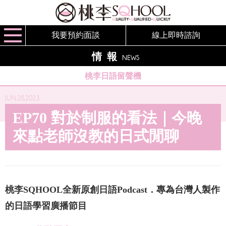
我要預約面談
線上即時諮詢
情報
NEWS
桃李日語留聲機
JUN.28,2023
EP70 對於制服的看法｜今晚
來點老師沒教的日式閒聊
桃李SQHOOL全新原創日語Podcast．專為台灣人製作
的日語學習廣播節目