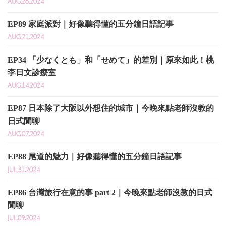
AUG.28,2024
EP89 家庭派對｜好像聽得懂的五分鐘日語記事
AUG.21,2024
EP34 「少なくとも」和「せめて」的差別｜原來如此！桃
李日文診療室
AUG.14,2024
EP87 日本除了大阪以外想住的城市｜今晚來點老師沒教的
日式閒聊
AUG.07,2024
EP88 尾道的魅力｜好像聽得懂的五分鐘日語記事
JUL.31,2024
EP86 台灣旅行在意的事 part 2｜今晚來點老師沒教的日式
閒聊
JUL.09,2024