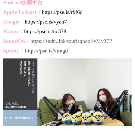
Podcast收聽平台
Apple
Pod
cast：
https://pse.is/rbf6q
Google：
https://pse.is/vyah7
Kkbox：
https://pse.is/uc378
SoundOn：
https://sndn.link/tourisqhool/vMv37P
Spotify：
https://pse.is/vtmgd