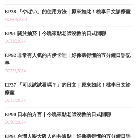
EP38 「やばい」的使用方法｜原來如此！桃李日文診療室
NOV.06,2024
EP91 關於抽菸｜今晚來點老師沒教的日式閒聊
OCT.30,2024
EP92 非常有人氣的吉伊卡哇｜好像聽得懂的五分鐘日語記
事
OCT.23,2024
EP37 「可以試試看嗎？」的日文｜原來如此！桃李日文診
療室
OCT.16,2024
EP90 日本的方言｜今晚來點老師沒教的日式閒聊
OCT.09,2024
EP91 台灣人跟大阪人的共通點｜好像聽得懂的五分鐘日語