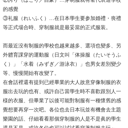
②誇り（ほこり／自豪）…穿制服就有著代表這學校
的感覺
③礼服（れいふく）…在日本學生要参加婚禮・喪禮
等正式場合時、穿制服就是最妥當的正式服装。
而最近没有制服的學校也越來越多、選項也變多、另
外軆育課穿的運動服（日文叫「体操服（たいそうふ
く）」「水着（みずぎ／游泳衣）」也男女差別變少
等、慢慢開始有改變了。
在會話裡還有提到已經畢業的大人故意穿像制服的衣
服出去玩的也有、或許自己當學生時不喜歡跟別人一
様的衣服、但畢業了以後可能對制服有一種懷舊的感
覺想要再穿一次吧。各位也去日本玩並有機會去主題
樂園的話、仔細看看那個穿制服的人是不是眞的學生