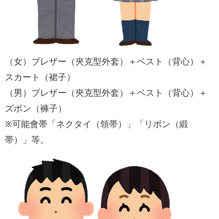
（女）ブレザー（夾克型外套）＋ベスト（背心）＋
スカート（裙子）
（男）ブレザー（夾克型外套）＋ベスト（背心）＋
ズボン（褲子）
※可能會帯「ネクタイ（領帯）」「リボン（緞
帯）」等。