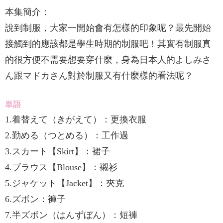
本集簡介：
說到制服，大家一開始會有怎樣的印象呢？最先開始
接觸到的應該都是學生時期的制服吧！其實有制服真
的很方便不需要想要穿什麼，身為日本人的よしみさ
ん跟マドカさん對於制服又有什麼樣的看法呢？
単語
1.着替えて（きがえて）：更換衣服
2.勤める（つとめる）：工作過
3.スカート【Skirt】：裙子
4.ブラウス【Blouse】：襯衫
5.ジャケット【Jacket】：夾克
6.ズボン：褲子
7.半ズボン（はんずぼん）：短褲