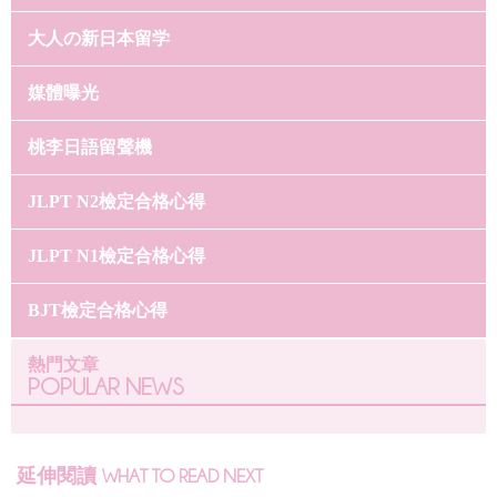
大人の新日本留学
媒體曝光
桃李日語留聲機
JLPT N2檢定合格心得
JLPT N1檢定合格心得
BJT檢定合格心得
熱門文章
POPULAR NEWS
延伸閱讀
WHAT TO READ NEXT