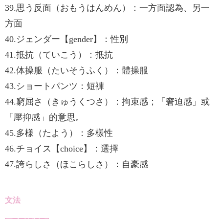
39.思う反面（おもうはんめん）：一方面認為、另一
方面
40.ジェンダー【gender】：性別
41.抵抗（ていこう）：抵抗
42.体操服（たいそうふく）：體操服
43.ショートパンツ：短褲
44.窮屈さ（きゅうくつさ）：拘束感；「窘迫感」或
「壓抑感」的意思。
45.多様（たよう）：多樣性
46.チョイス【choice】：選擇
47.誇らしさ（ほこらしさ）：自豪感
文法