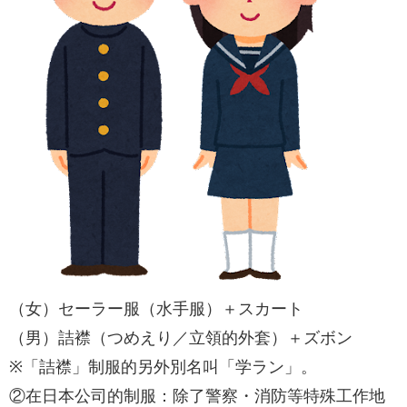
（女）セーラー服（水手服）＋スカート
（男）詰襟（つめえり／立領的外套）＋ズボン
※「詰襟」制服的另外別名叫「学ラン」。
②在日本公司的制服：除了警察・消防等特殊工作地