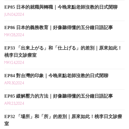
EP85 日本的就職與轉職｜今晚來點老師沒教的日式閒聊
JUN.04,2024
EP86 日本的義務教育｜好像聽得懂的五分鐘日語記事
MAY.28,2024
EP33 「出来上がる」和「仕上げる」的差別｜原來如此！
桃李日文診療室
MAY.14,2024
EP84 對台灣的印象｜今晚來點老師沒教的日式閒聊
APR.30,2024
EP85 緩解壓力的方法｜好像聽得懂的五分鐘日語記事
APR.23,2024
EP32 「場所」和「所」的差別｜原來如此！桃李日文診療
室