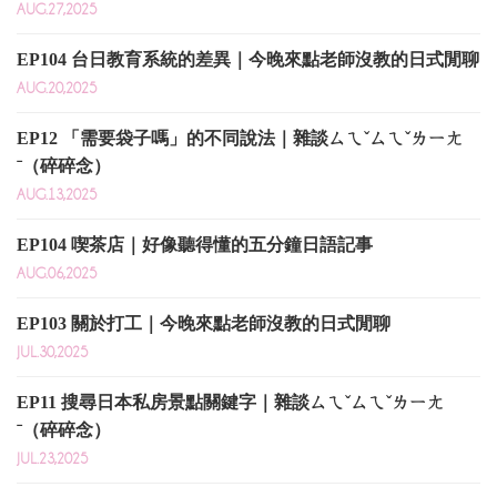
AUG.27,2025
EP104 台日教育系統的差異｜今晚來點老師沒教的日式閒聊
AUG.20,2025
EP12 「需要袋子嗎」的不同說法｜雜談ㄙㄟˇㄙㄟˇㄌㄧㄤ
ˉ（碎碎念）
AUG.13,2025
EP104 喫茶店｜好像聽得懂的五分鐘日語記事
AUG.06,2025
EP103 關於打工｜今晚來點老師沒教的日式閒聊
JUL.30,2025
EP11 搜尋日本私房景點關鍵字｜雜談ㄙㄟˇㄙㄟˇㄌㄧㄤ
ˉ（碎碎念）
JUL.23,2025