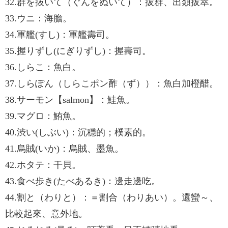
32.群を抜いて（ぐんをぬいて）：拔群、出類拔萃。
33.ウニ：海膽。
34.軍艦(すし)：軍艦壽司。
35.握りずし(にぎりずし)：握壽司。
36.しらこ：魚白。
37.しらぽん（しらこポン酢（ず））：魚白加橙醋。
38.サーモン【salmon】：鮭魚。
39.マグロ：鮪魚。
40.渋い(しぶい)：沉穩的；樸素的。
41.烏賊(いか)：烏賊、墨魚。
42.ホタテ：干貝。
43.食べ歩き(たべあるき)：邊走邊吃。
44.割と（わりと）：＝割合（わりあい）。還蠻～、
比較起來、意外地。