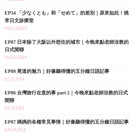
EP34 「少なくとも」和「せめて」的差別｜原來如此！桃
李日文診療室
AUG.14,2024
EP87 日本除了大阪以外想住的城市｜今晚來點老師沒教的
日式閒聊
AUG.07,2024
EP88 尾道的魅力｜好像聽得懂的五分鐘日語記事
JUL.31,2024
EP86 台灣旅行在意的事 part 2｜今晚來點老師沒教的日式
閒聊
JUL.09,2024
EP87 媽媽的各種常見事情｜好像聽得懂的五分鐘日語記事
JUN.18,2024