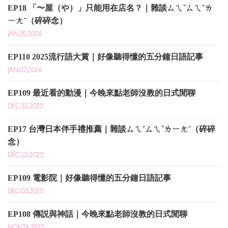
EP18 「〜屋（や）」只能用在店名？｜雜談ㄙㄟˇㄙㄟˇㄌ
ㄧㄤˉ（碎碎念）
JAN.20,2026
EP110 2025流行語大賞｜好像聽得懂的五分鐘日語記事
JAN.07,2026
EP109 最近看的動漫｜今晚來點老師沒教的日式閒聊
DEC.31,2025
EP17 台灣日本伴手禮推薦｜雜談ㄙㄟˇㄙㄟˇㄌㄧㄤˉ（碎碎
念）
DEC.10,2025
EP109 電影院｜好像聽得懂的五分鐘日語記事
DEC.03,2025
EP108 傳説與神話｜今晚來點老師沒教的日式閒聊
NOV.26,2025