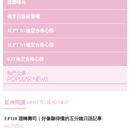
媒體曝光
桃李日語留聲機
JLPT N2檢定合格心得
JLPT N1檢定合格心得
BJT檢定合格心得
熱門文章
POPULAR NEWS
延伸閱讀
WHAT TO READ NEXT
EP118 迴轉壽司｜好像聽得懂的五分鐘日語記事
JUL.29,2026