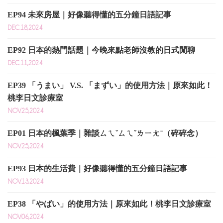
EP94 未來房屋｜好像聽得懂的五分鐘日語記事
DEC.18,2024
EP92 日本的熱門話題｜今晚來點老師沒教的日式閒聊
DEC.11,2024
EP39 「うまい」 V.S. 「まずい」的使用方法｜原來如此！
桃李日文診療室
NOV.25,2024
EP01 日本的楓葉季｜雜談ㄙㄟˇㄙㄟˇㄌㄧㄤˉ（碎碎念）
NOV.25,2024
EP93 日本的生活費｜好像聽得懂的五分鐘日語記事
NOV.13,2024
EP38 「やばい」的使用方法｜原來如此！桃李日文診療室
NOV.06,2024