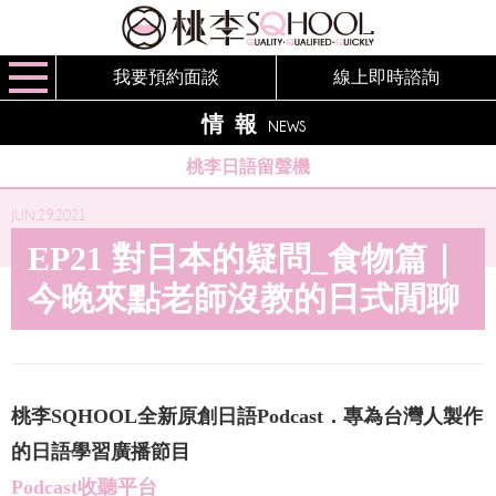
我要預約面談
線上即時諮詢
情報
NEWS
桃李日語留聲機
JUN.29,2021
EP21 對日本的疑問_食物篇｜
今晚來點老師沒教的日式閒聊
桃李SQHOOL全新原創日語Podcast．專為台灣人製作
的日語學習廣播節目
Podcast收聽平台