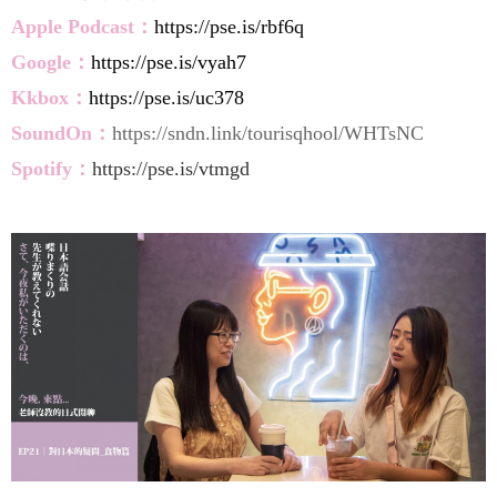
Apple
Pod
cast：
https://pse.is/rbf6q
Google：
https://pse.is/vyah7
Kkbox：
https://pse.is/uc378
SoundOn：
https://sndn.link/tourisqhool/WHTsNC
Spotify：
https://pse.is/vtmgd