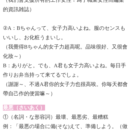
（我們會支援所有的工作女性！爲了職業女性而編集
的資訊雑誌）
②A：Bちゃんって、女子力高いよね。服のセンスも
いいし、お化粧うまいし。
（我覺得Bちゃん的女子力超高呢。品味很好、又很會
化妝～）
B：ありがと。でも、A君も女子力高いよね。毎日手
作りお弁当持って来てるでしょ。
（謝謝～、不過A君你的女子力也很高唉。你毎天都會
帶自己作的便當嘛～）
最悪（さいあく）
①（名詞・な形容詞）最壞、最悪劣、最糟糕
例：「最悪の場合に備(そな)えて、準備しよう。（做