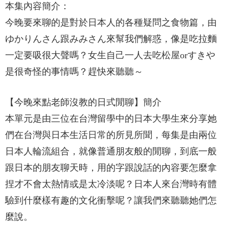
本集內容簡介：
今晚要來聊的是對於日本人的各種疑問之食物篇，由
ゆかりんさん跟みみさん來幫我們解惑，像是吃拉麵
一定要吸很大聲嗎？女生自己一人去吃松屋orすきや
是很奇怪的事情嗎？趕快來聽聽～
【今晚來點老師沒教的日式閒聊】簡介
本單元是由三位在台灣留學中的日本大學生來分享她
們在台灣與日本生活日常的所見所聞，每集是由兩位
日本人輪流組合，就像普通朋友般的閒聊，到底一般
跟日本的朋友聊天時，用的字跟說話的內容要怎麼拿
捏才不會太熱情或是太冷淡呢？日本人來台灣時有體
驗到什麼樣有趣的文化衝擊呢？讓我們來聽聽她們怎
麼說。