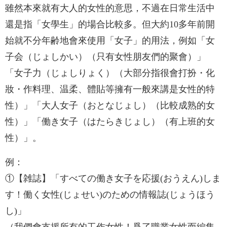
雖然本來就有大人的女性的意思，不過在日常生活中
還是指「女學生」的場合比較多。但大約10多年前開
始就不分年齢地會來使用「女子」的用法，例如「女
子会（じょしかい）（只有女性朋友們的聚會）」
「女子力（じょしりょく）（大部分指很會打扮・化
妝・作料理、温柔、體貼等擁有一般來講是女性的特
性）」「大人女子（おとなじょし）（比較成熟的女
性）」「働き女子（はたらきじょし）（有上班的女
性）」。
例：
①【雑誌】「すべての働き女子を応援(おうえん)しま
す！働く女性(じょせい)のための情報誌(じょうほう
し)」