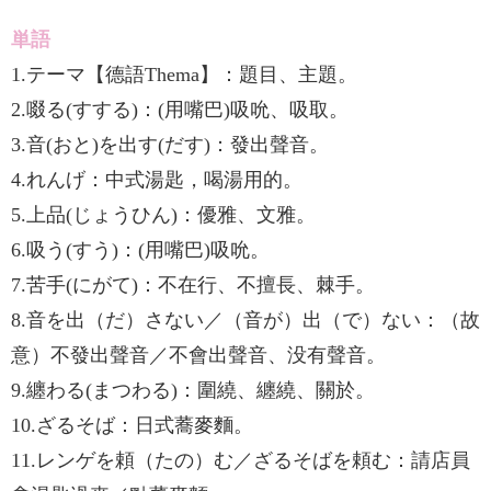
単語
1.テーマ【德語Thema】：題目、主題。
2.啜る(すする)：(用嘴巴)吸吮、吸取。
3.音(おと)を出す(だす)：發出聲音。
4.れんげ：中式湯匙，喝湯用的。
5.上品(じょうひん)：優雅、文雅。
6.吸う(すう)：(用嘴巴)吸吮。
7.苦手(にがて)：不在行、不擅長、棘手。
8.音を出（だ）さない／（音が）出（で）ない：（故
意）不發出聲音／不會出聲音、没有聲音。
9.纏わる(まつわる)：圍繞、纏繞、關於。
10.ざるそば：日式蕎麥麵。
11.レンゲを頼（たの）む／ざるそばを頼む：請店員