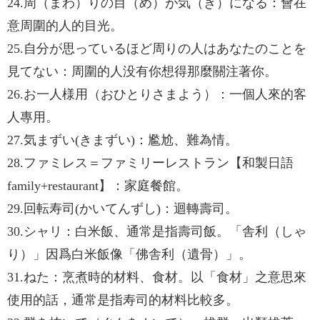
24.周（まわ）りの目（め）が気（き）になる：會在
意周圍的人的目光。
25.自分が思っているほど周りの人はあなたのことを
見てない：周圍的人没有你想得那麼關注著你。
26.お一人様用（おひとりさまよう）：一個人來的客
人專用。
27.気まずい(きまずい)：尷尬、難為情。
28.ファミレス＝ファミリーレストラン【和製日語
family+restaurant】：家庭餐館。
29.回転寿司(かいてんずし)：迴轉壽司。
30.シャリ：白米飯、通常是指壽司飯。「舎利（しゃ
り）」因爲白米飯像「佛舎利（遺骨）」。
31.ねた：烹煮時的材料、食材。以「食材」之意思來
使用的話，通常是指寿司的材料比較多。