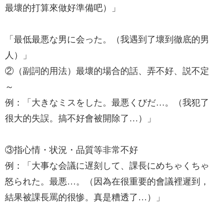
最壞的打算來做好準備吧）」
「最低最悪な男に会った。（我遇到了壞到徹底的男
人）」
②（副詞的用法）最壞的場合的話、弄不好、説不定
～
例：「大きなミスをした。最悪くびだ…。（我犯了
很大的失誤。搞不好會被開除了…）」
③指心情・状況・品質等非常不好
例：「大事な会議に遅刻して、課長にめちゃくちゃ
怒られた。最悪…。（因為在很重要的會議裡遲到，
結果被課長罵的很惨。真是糟透了…）」