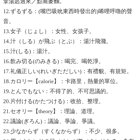
拿湯匙過來／點蕎麥麵。
12.ずるずる：(嘴巴吸吮東西時發出的)唏哩呼嚕的聲
音。
13.女子（じょし）：女性、女孩子。
14.汁（しる）が飛ぶ（とぶ）：湯汁飛濺。
15.汁(しる)：湯汁。
16.飲み切る(のみきる)：喝完、喝乾淨。
17.礼儀正しい(れいぎただしい)：有禮貌、有規矩。
18.カロリー【calorie】：卡路里，熱量的單位。
19.とんでもない：不得了的、不可思議的。
20.片付ける(かたつける)：收拾、整理。
21.セオリー【theory】：理論、道理。
22.議論(ぎろん)：議論、爭論、爭議。
23.少なからず（すくなからず）：不少、很多。