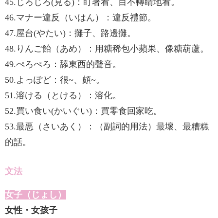
45.じろじろ(見る)：盯著看、目不轉睛地看。
46.マナー違反（いはん）：違反禮節。
47.屋台(やたい)：攤子、路邊攤。
48.りんご飴（あめ）：用糖稀包小蘋果、像糖葫蘆。
49.ぺろぺろ：舔東西的聲音。
50.よっぽど：很~、頗~。
51.溶ける（とける）：溶化。
52.買い食い(かいぐい)：買零食回家吃。
53.最悪（さいあく）：（副詞的用法）最壞、最糟糕
的話。
文法
女子（じょし）
女性・女孩子