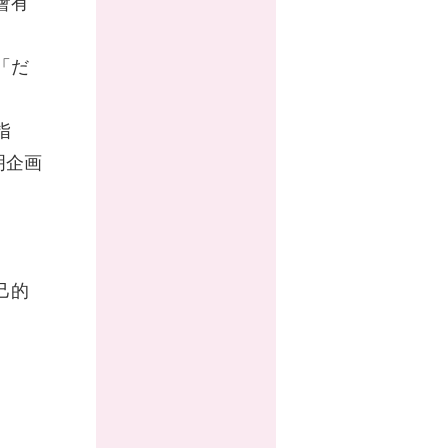
會有
「だ
指
明企画
己的