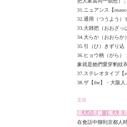
把大家當同一類想）
31.ニュアンス【nua
32.通用（つうよう
33.大雑把（おおざ
34.大らか（おおら
35.引（ひ）きずり
36.ヒョウ柄（がら
象就是她們愛穿豹紋
37.ステレオタイプ【s
38.ザ【the】・大
文法
個人の見解（個人意
在會話中聊到京都人