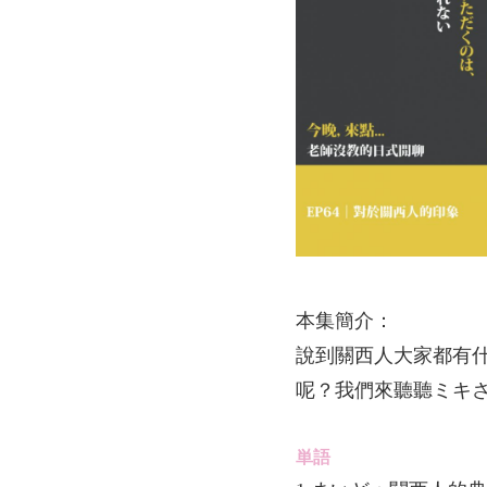
本集簡介：
說到關西人大家都有
呢？我們來聽聽ミキ
単語