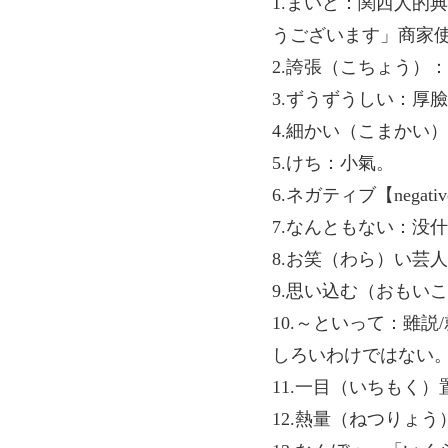
1.まいど：関西人的
うございます」商家
2.誇張（こちょう）
3.ずうずうしい：厚
4.細かい（こまかい
5.けち：小氣。
6.ネガティブ【negat
7.なんともない：没
8.お笑（わら）い芸
9.思い込む（おもい
10.～といって：雖
しろいわけではない
11.一目（いちもく
12.熱量（ねつりょ