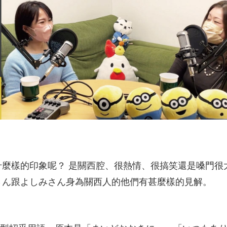
什麼樣的印象呢？ 是關西腔、很熱情、很搞笑還是嗓門很
さん跟よしみさん身為關西人的他們有甚麼樣的見解。