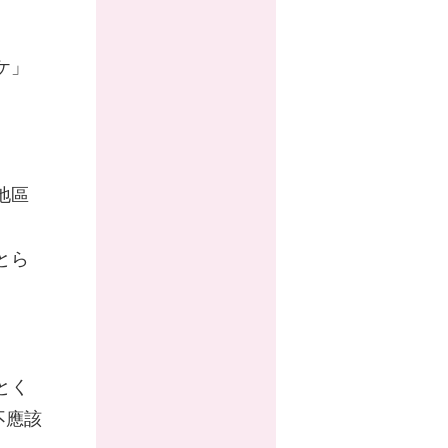
ケ」
地區
とら
とく
不應該