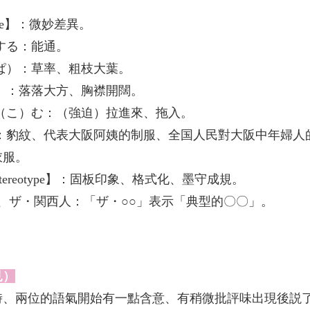
」
nce】：微妙差異。
）する：能通。
っぱ）：草率、粗枝大葉。
か）：落落大方、胸襟開闊。
込（こ）む：（強迫）拉進來、拖入。
）：豹紋、代表大阪阿姨的制服、全国人民對大阪中年婦人
衣服。
tereotype】：固板印象、格式化、墨守成規。
阪人、ザ・関西人：「ザ・○○」表示「典型的〇〇」。
見）
時、兩位的語氣開始有一點含意、有稍微批評味出現後説