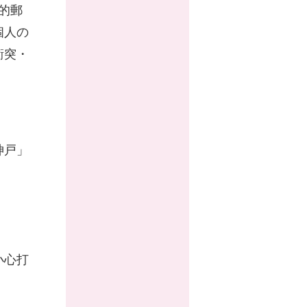
的郵
個人の
衝突・
神戸」
小心打