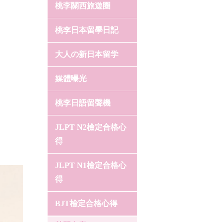
桃李關西旅遊圈
桃李日本留學日記
大人の新日本留学
媒體曝光
桃李日語留聲機
JLPT N2檢定合格心
得
JLPT N1檢定合格心
得
BJT檢定合格心得