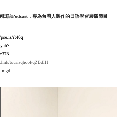
創日語Podcast．專為台灣人製作的日語學習廣播節目
//pse.is/rbf6q
/vyah7
uc378
n.link/tourisqhool/qZBdIH
/vtmgd