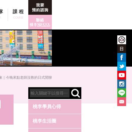
隊
課程
M
COURSE
的印象｜今晚來點老師沒教的日式閒聊
日
桃李學員心得
桃李生活圈