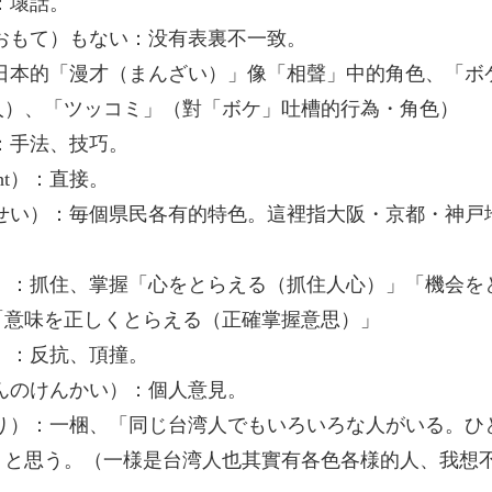
：壞話。
（おもて）もない：没有表裏不一致。
：日本的「漫才（まんざい）」像「相聲」中的角色、「ボ
人）、「ツッコミ」（對「ボケ」吐槽的行為・角色）
）：手法、技巧。
ght）：直接。
んせい）：毎個県民各有的特色。這裡指大阪・京都・神戸
る）：抓住、掌握「心をとらえる（抓住人心）」「機会を
「意味を正しくとらえる（正確掌握意思）」
く）：反抗、頂撞。
じんのけんかい）：個人意見。
くり）：一梱、「同じ台湾人でもいろいろな人がいる。ひ
うと思う。（一様是台湾人也其實有各色各様的人、我想