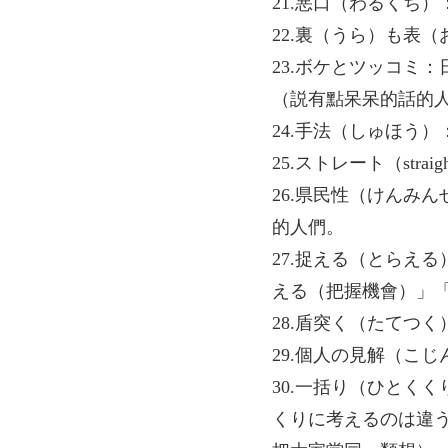
21.悪口（わるくち）
22.裏（うら）も表
23.ボケとツッコミ
（説有點呆呆的話的
24.手法（しゅほう
25.ストレート（strai
26.県民性（けんみ
的人們。
27.捉える（とらえ
える（把握機會）」
28.盾突く（たてつ
29.個人の見解（こ
30.一括り（ひとく
くりに考えるのは違