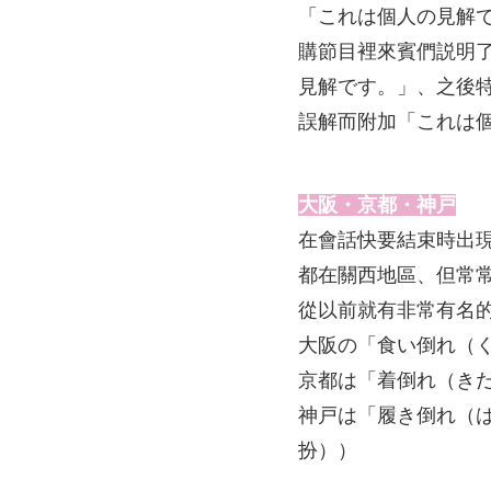
「これは個人の見解で
購節目裡來賓們説明
見解です。」、之後
誤解而附加「これは
大阪・京都・神戸
在會話快要結束時出
都在關西地區、但常
從以前就有非常有名
大阪の「食い倒れ（
京都は「着倒れ（き
神戸は「履き倒れ（
扮））