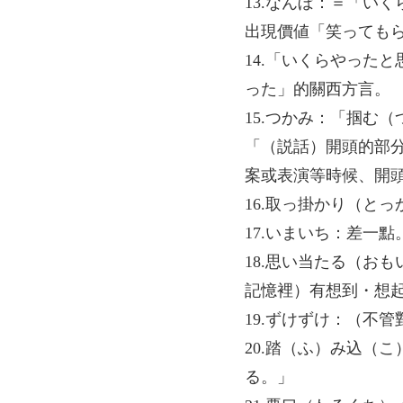
13.なんぼ：＝「い
出現價値「笑っても
14.「いくらやった
った」的關西方言。
15.つかみ：「掴む
「（説話）開頭的部
案或表演等時候、開
16.取っ掛かり（と
17.いまいち：差一點
18.思い当たる（お
記憶裡）有想到・想
19.ずけずけ：（不
20.踏（ふ）み込（
る。」