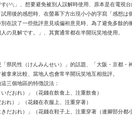
す(^^;」、想要避免被別人誤解時使用、原本是在電視台
了試用後的感想時、在螢幕下方出現小小的字寫「感想は
特別在説了一些批評意見或偏袒意見時、為了避免多餘的
個人の見解です。」、其實通常都在半開玩笑地使用。
現「県民性（けんみんせい）」的話題、「大阪・京都・
常被拿來比較、當地人也會常半開玩笑地互相批評。
的這三個地區的特徴説法：
くいだおれ）」（花錢在飲食上、注重飲食）
だおれ）」（花錢在衣服上、注重穿著）
はきだおれ）」（花錢在鞋子上、注重穿著（連腳部分都