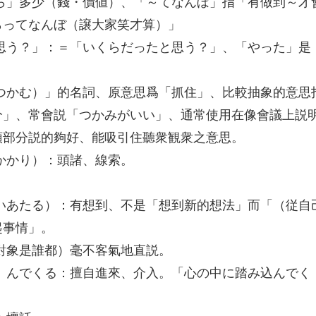
くら」多少（錢・價値）、「～てなんぼ」指「有做到～才
らってなんぼ（譲大家笑才算）」
と思う？」：＝「いくらだったと思う？」、「やった」是
（つかむ）」的名詞、原意思爲「抓住」、比較抽象的意思
分」、常會説「つかみがいい」、通常使用在像會議上説
頭部分説的夠好、能吸引住聽衆観衆之意思。
っかかり）：頭諸、線索。
。
もいあたる）：有想到、不是「想到新的想法」而「（従自
起事情」。
管對象是誰都）毫不客氣地直説。
こ）んでくる：擅自進來、介入。「心の中に踏み込んでく