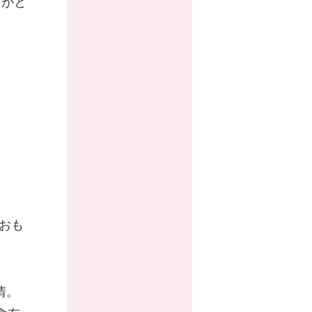
りがと
なおも
情。