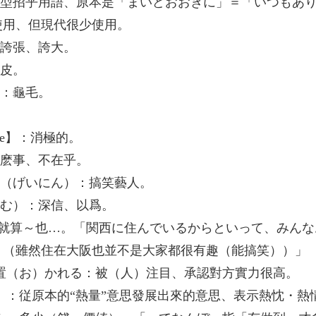
典型招乎用語、原本是「まいどおおきに」＝「いつもあ
使用、但現代很少使用。
：誇張、誇大。
臉皮。
）：龜毛。
ive】：消極的。
什麽事、不在乎。
人（げいにん）：搞笑藝人。
こむ）：深信、以爲。
説/就算～也…。「関西に住んでいるからといって、みん
。（雖然住在大阪也並不是大家都很有趣（能搞笑））」
）置（お）かれる：被（人）注目、承認對方實力很高。
う）：従原本的“熱量”意思發展出來的意思、表示熱忱・熱