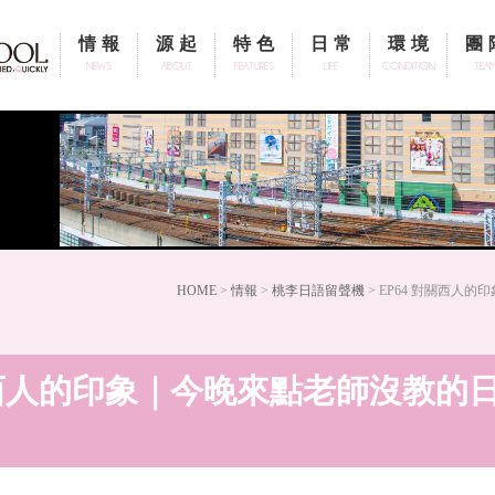
情報
源起
特色
日常
環境
團
NEWS
ABOUT
FEATURES
LIFE
CONDITION
TEA
HOME
>
情報
>
桃李日語留聲機
> EP64 對關西人
關西人的印象｜今晚來點老師沒教的