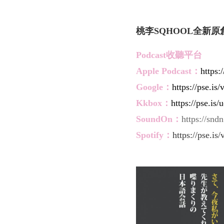
桃李SQHOOL全新原
Podcast收聽平台
Apple
Pod
cast：
https:
Google：
https://pse.is
Kkbox：
https://pse.is/
SoundOn：
https://snd
Spotify：
https://pse.is