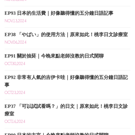
EP93 日本的生活費｜好像聽得懂的五分鐘日語記事
NOV.13,2024
EP38 「やばい」的使用方法｜原來如此！桃李日文診療室
NOV.06,2024
EP91 關於抽菸｜今晚來點老師沒教的日式閒聊
OCT.30,2024
EP92 非常有人氣的吉伊卡哇｜好像聽得懂的五分鐘日語記
事
OCT.23,2024
EP37 「可以試試看嗎？」的日文｜原來如此！桃李日文診
療室
OCT.16,2024