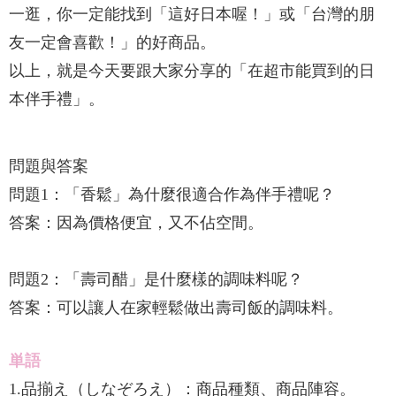
一逛，你一定能找到「這好日本喔！」或「台灣的朋
友一定會喜歡！」的好商品。
以上，就是今天要跟大家分享的「在超市能買到的日
本伴手禮」。
問題與答案
問題1：「香鬆」為什麼很適合作為伴手禮呢？
答案：因為價格便宜，又不佔空間。
問題2：「壽司醋」是什麼樣的調味料呢？
答案：可以讓人在家輕鬆做出壽司飯的調味料。
単語
1.品揃え（しなぞろえ）：商品種類、商品陣容。