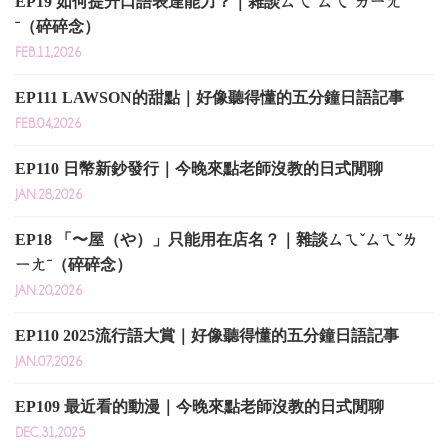
EP19 如何提升口語表達能力？｜雜談ㄙㄟˇㄙㄟˇㄌㄧㄤ
ˉ（碎碎念）
FEB.11,2026
EP111 LAWSON的甜點｜好像聽得懂的五分鐘日語記事
FEB.04,2026
EP110 日幣新鈔發行｜今晚來點老師沒教的日式閒聊
JAN.28,2026
EP18 「〜屋（や）」只能用在店名？｜雜談ㄙㄟˇㄙㄟˇㄌ
ㄧㄤˉ（碎碎念）
JAN.20,2026
EP110 2025流行語大賞｜好像聽得懂的五分鐘日語記事
JAN.07,2026
EP109 最近看的動漫｜今晚來點老師沒教的日式閒聊
DEC.31,2025