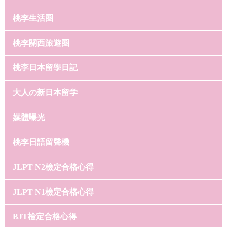
桃李生活圈
桃李關西旅遊圈
桃李日本留學日記
大人の新日本留学
媒體曝光
桃李日語留聲機
JLPT N2檢定合格心得
JLPT N1檢定合格心得
BJT檢定合格心得