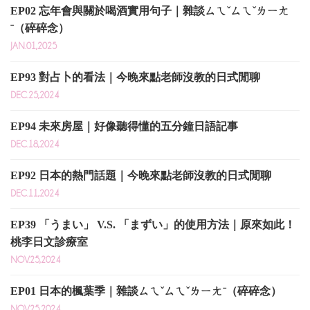
EP02 忘年會與關於喝酒實用句子｜雜談ㄙㄟˇㄙㄟˇㄌㄧㄤ
ˉ（碎碎念）
JAN.01,2025
EP93 對占卜的看法｜今晚來點老師沒教的日式閒聊
DEC.25,2024
EP94 未來房屋｜好像聽得懂的五分鐘日語記事
DEC.18,2024
EP92 日本的熱門話題｜今晚來點老師沒教的日式閒聊
DEC.11,2024
EP39 「うまい」 V.S. 「まずい」的使用方法｜原來如此！
桃李日文診療室
NOV.25,2024
EP01 日本的楓葉季｜雜談ㄙㄟˇㄙㄟˇㄌㄧㄤˉ（碎碎念）
NOV.25,2024