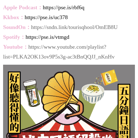
Apple
Pod
cast：
https://pse.is/rbf6q
Kkbox：
https://pse.is/uc378
SoundOn：
https://sndn.link/tourisqhool/OmEB8U
Spotify：
https://pse.is/vtmgd
Youtube：
https://www.youtube.com/playlist?
list=PLKA2OK13ov9P5s3g-ac3tBnQQJJ_nKnHv