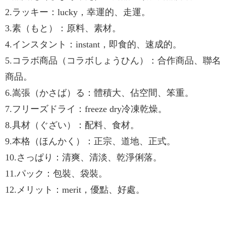
2.ラッキー：lucky，幸運的、走運。
3.素（もと）：原料、素材。
4.インスタント：instant，即食的、速成的。
5.コラボ商品（コラボしょうひん）：合作商品、聯名
商品。
6.嵩張（かさば）る：體積大、佔空間、笨重。
7.フリーズドライ：freeze dry冷凍乾燥。
8.具材（ぐざい）：配料、食材。
9.本格（ほんかく）：正宗、道地、正式。
10.さっぱり：清爽、清淡、乾淨俐落。
11.パック：包裝、袋裝。
12.メリット：merit，優點、好處。