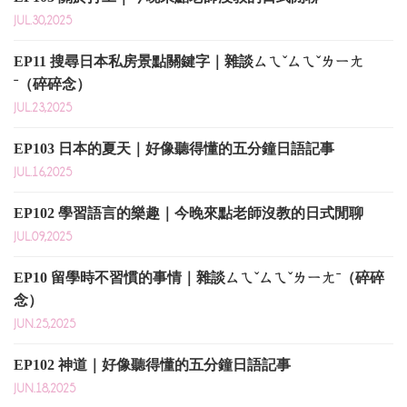
JUL.30,2025
EP11 搜尋日本私房景點關鍵字｜雜談ㄙㄟˇㄙㄟˇㄌㄧㄤ
ˉ（碎碎念）
JUL.23,2025
EP103 日本的夏天｜好像聽得懂的五分鐘日語記事
JUL.16,2025
EP102 學習語言的樂趣｜今晚來點老師沒教的日式閒聊
JUL.09,2025
EP10 留學時不習慣的事情｜雜談ㄙㄟˇㄙㄟˇㄌㄧㄤˉ（碎碎
念）
JUN.25,2025
EP102 神道｜好像聽得懂的五分鐘日語記事
JUN.18,2025