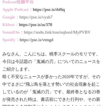
Podcast收聽平台
Apple Podcast：
https://pse.is/rbf6q
Google：
https://pse.is/vyah7
Kkbox：
https://pse.is/uc378
SoundOn：
https://sndn.link/tourisqhool/MyPVBV
Spotify：
https://pse.is/vtmgd
みなさん、こんにちは。桃李スクールのモリです。
今日は今話題の「鬼滅の刃」についてのニュースを
ご紹介します。
暗く不安なニュースが多かった2020年ですが、その
中でまさに”飛ぶ鳥を落とす勢い”の社会現象を起こ
しているのが「鬼滅の刃」です。最終巻となる23巻
が発売された時は、書店前にできた行列や、その新