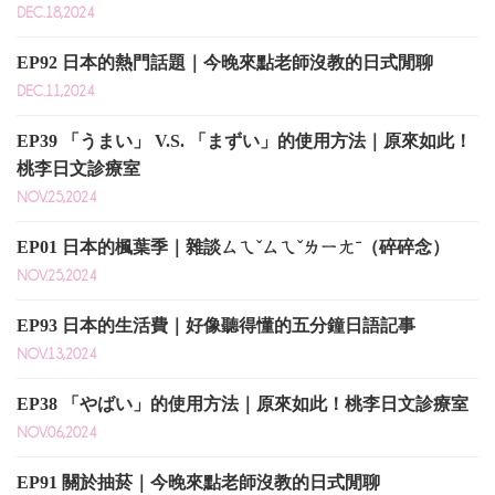
DEC.18,2024
EP92 日本的熱門話題｜今晚來點老師沒教的日式閒聊
DEC.11,2024
EP39 「うまい」 V.S. 「まずい」的使用方法｜原來如此！
桃李日文診療室
NOV.25,2024
EP01 日本的楓葉季｜雜談ㄙㄟˇㄙㄟˇㄌㄧㄤˉ（碎碎念）
NOV.25,2024
EP93 日本的生活費｜好像聽得懂的五分鐘日語記事
NOV.13,2024
EP38 「やばい」的使用方法｜原來如此！桃李日文診療室
NOV.06,2024
EP91 關於抽菸｜今晚來點老師沒教的日式閒聊