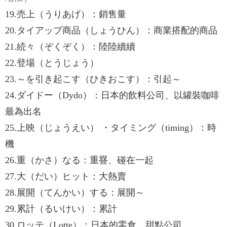
19.売上（うりあげ）：銷售量
20.タイアップ商品（しょうひん）：商業搭配的商品
21.続々（ぞくぞく）：陸陸續續
22.登場（とうじょう）
23.～を引き起こす（ひきおこす）：引起～
24.ダイドー（Dydo）：日本的飲料公司、以罐裝咖啡
最為出名
25.上映（じょうえい） ・タイミング（timing）：時
機
26.重（かさ）なる：重疂、碰在一起
27.大（だい）ヒット：大熱賣
28.展開（てんかい）する：展開～
29.累計（るいけい）：累計
30.ロッテ（Lotte）：日本的零食、甜點公司