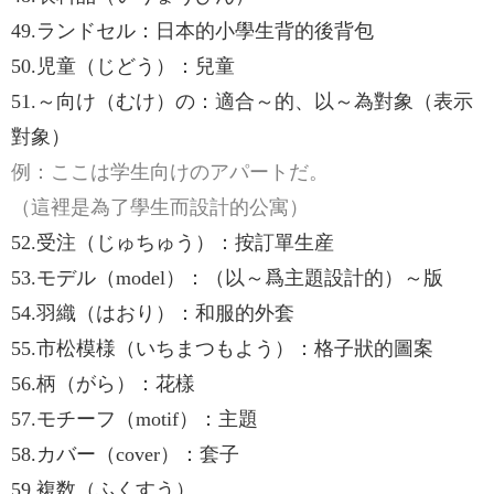
49.ランドセル：日本的小學生背的後背包
50.児童（じどう）：兒童
51.～向け（むけ）の：適合～的、以～為對象（表示
對象）
例：ここは学生向けのアパートだ。
（這裡是為了學生而設計的公寓）
52.受注（じゅちゅう）：按訂單生産
53.モデル（model）：（以～爲主題設計的）～版
54.羽織（はおり）：和服的外套
55.市松模様（いちまつもよう）：格子狀的圖案
56.柄（がら）：花樣
57.モチーフ（motif）：主題
58.カバー（cover）：套子
59.複数（ふくすう）