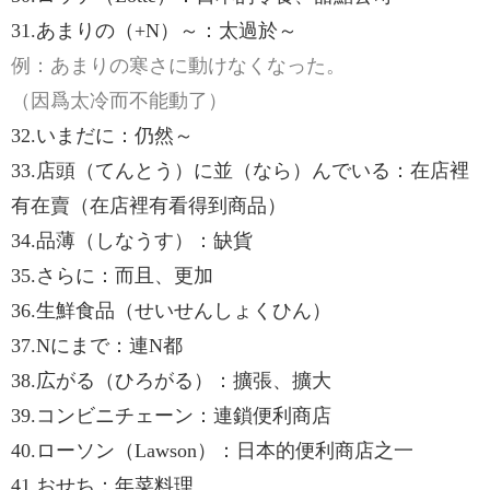
31.あまりの（+N）～：太過於～
例：あまりの寒さに動けなくなった。
（因爲太冷而不能動了）
32.いまだに：仍然～
33.店頭（てんとう）に並（なら）んでいる：在店裡
有在賣（在店裡有看得到商品）
34.品薄（しなうす）：缺貨
35.さらに：而且、更加
36.生鮮食品（せいせんしょくひん）
37.Nにまで：連N都
38.広がる（ひろがる）：擴張、擴大
39.コンビニチェーン：連鎖便利商店
40.ローソン（Lawson）：日本的便利商店之一
41.おせち：年菜料理