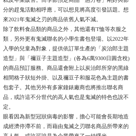
糕及年菜販售。而季節預定商品「惠方卷」剛好與節
分的趕鬼活動相呼應，可以想見將高度引發話題。想
來2021年鬼滅之刃的商品依舊人氣不減。
除了飲料食品類的商品之外，其他還有T恤等衣服之
類，另外更有鬼滅聯名的小學生書包登場。以2022年
入學的兒童為對象，提供依訂單生產的「炭治郎主題
造型」與「禰豆子主題造型」(各為6萬9300日圓含稅)
的商品預訂服務。商品還會附上以炭治郎所穿的黑綠
相間格子狀短外掛、以及禰豆子和服花色為主題的書
包套子。其他另外有多家鐘錶廠商也將推出聯名商
品，或許這不分世代的高人氣也是鬼滅的特色也說不
定。
眼看因為新型冠狀病毒的影響，擔心可能會長期地造
成經濟停滯不前，而藉由鬼滅之刃聯名商品所帶來的