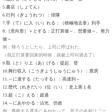
5.書店（しょてん）
6.行列（ぎょうれつ）：排隊
7.手（て）に入（い）れる：（積極地去拿）到手
8.［意向形］＋とする：正打算做～、想要做～、努力
做～
例：帰ろうとしたら、上司に呼ばれた。
（我正打算要回家的時候，就被上司叫過去了）
9.取（と）り上（あ）げる：提起、登
10.興行収入（こうぎょうしゅうにゅう）：票房
11.～に達する（たっする）：高達到～
12.歴代（れきだい）1位（い）：史上第１名
13.超（こ）える：超過
14.～にあやかる：沾光、仿效
例：尊敬する選手にあやかって、息子の名前は『一