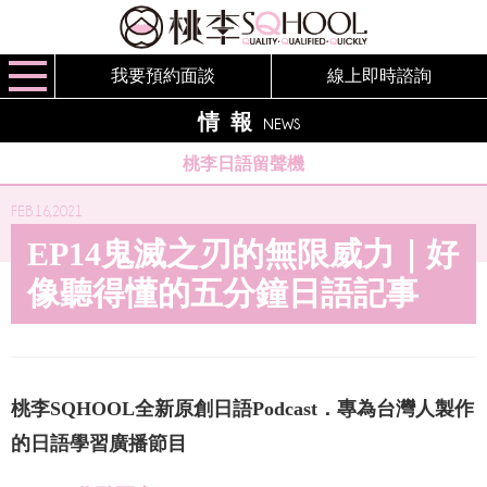
我要預約面談
線上即時諮詢
情報
NEWS
桃李日語留聲機
FEB.16,2021
EP14鬼滅之刃的無限威力｜好
像聽得懂的五分鐘日語記事
桃李SQHOOL全新原創日語Podcast．專為台灣人製作
的日語學習廣播節目