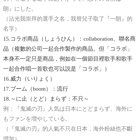
朗』にした。
（沾光我崇拜的選手之名，我替兒子取了『一朗』的
名字）
15.コラボ商品（しょうひん）：collaboration、聯名商
品（複數的公司一起合作製作的商品。但「コラボ」
本身不一定只是商品，例如在一個節目裡歌手和歌手
一起合作唱一首歌也可以説是「コラボ」）
16.威力（いりょく）
17.ブーム（boom）：流行
18.～に止（とど）まらず：不只～
例：『鬼滅の刃』人気は日本にとどまらず、海外に
もファンを増やしている。
（『鬼滅の刃』的人氣不只在日本，海外粉絲也不斷
増加）