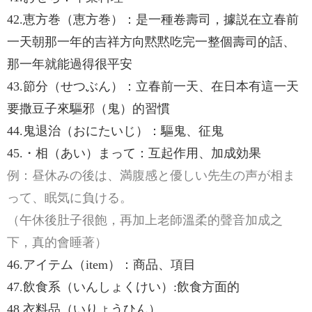
42.恵方巻（恵方巻）：是一種卷壽司，據説在立春前
一天朝那一年的吉祥方向黙黙吃完一整個壽司的話、
那一年就能過得很平安
43.節分（せつぶん）：立春前一天、在日本有這一天
要撒豆子來驅邪（鬼）的習慣
44.鬼退治（おにたいじ）：驅鬼、征鬼
45.・相（あい）まって：互起作用、加成効果
例：昼休みの後は、満腹感と優しい先生の声が相ま
って、眠気に負ける。
（午休後肚子很飽，再加上老師溫柔的聲音加成之
下，真的會睡著）
46.アイテム（item）：商品、項目
47.飲食系（いんしょくけい）:飲食方面的
48.衣料品（いりょうひん）