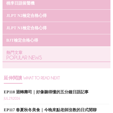
桃李日語留聲機
JLPT N2檢定合格心得
JLPT N1檢定合格心得
BJT檢定合格心得
熱門文章
POPULAR NEWS
延伸閱讀
WHAT TO READ NEXT
EP118 迴轉壽司｜好像聽得懂的五分鐘日語記事
JUL.29,2026
EP117 春夏秋冬美食｜今晚來點老師沒教的日式閒聊