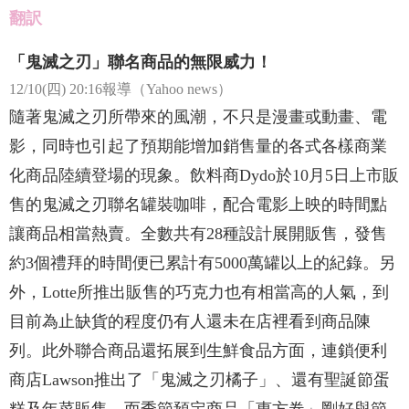
翻訳
「鬼滅之刃」聯名商品的無限威力！
12/10(四) 20:16報導（Yahoo news）
隨著鬼滅之刃所帶來的風潮，不只是漫畫或動畫、電
影，同時也引起了預期能增加銷售量的各式各樣商業
化商品陸續登場的現象。飲料商Dydo於10月5日上市販
售的鬼滅之刃聯名罐裝咖啡，配合電影上映的時間點
讓商品相當熱賣。全數共有28種設計展開販售，發售
約3個禮拜的時間便已累計有5000萬罐以上的紀錄。另
外，Lotte所推出販售的巧克力也有相當高的人氣，到
目前為止缺貨的程度仍有人還未在店裡看到商品陳
列。此外聯合商品還拓展到生鮮食品方面，連鎖便利
商店Lawson推出了「鬼滅之刃橘子」、還有聖誕節蛋