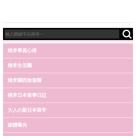
桃李學員心得
桃李生活圈
桃李關西旅遊圈
桃李日本留學日記
大人の新日本留学
媒體曝光