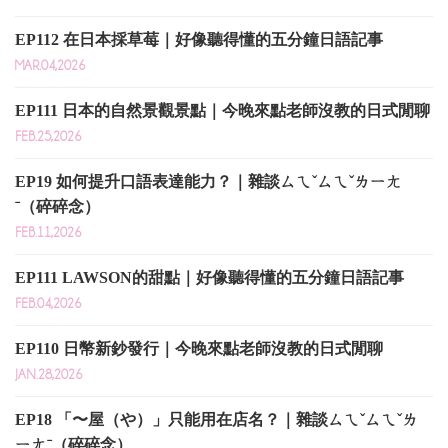
EP112 在日本採草莓｜好像聽得懂的五分鐘日語記事
MAR.04,2026
EP111 日本的自然景觀景點｜今晚來點老師沒教的日式閒聊
FEB.25,2026
EP19 如何提升口語表達能力？｜雜談ㄙㄟˇㄙㄟˇㄌㄧㄤ
ˉ（碎碎念）
FEB.11,2026
EP111 LAWSON的甜點｜好像聽得懂的五分鐘日語記事
FEB.04,2026
EP110 日幣新鈔發行｜今晚來點老師沒教的日式閒聊
JAN.28,2026
EP18 「〜屋（や）」只能用在店名？｜雜談ㄙㄟˇㄙㄟˇㄌ
ㄧㄤˉ（碎碎念）