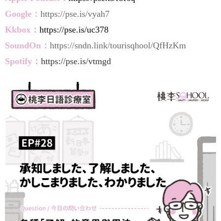
Google：
https://pse.is/vyah7
Kkbox：
https://pse.is/uc378
SoundOn：
https://sndn.link/tourisqhool/QfHzKm
Spotify：
https://pse.is/vtmgd