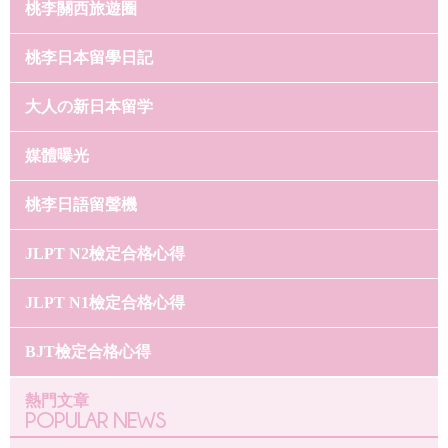
桃李關西旅遊圈
桃李日本留學日記
大人の新日本留学
媒體曝光
桃李日語留聲機
JLPT N2檢定合格心得
JLPT N1檢定合格心得
BJT檢定合格心得
熱門文章
POPULAR NEWS