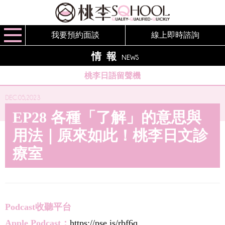
我要預約面談
線上即時諮詢
情報
NEWS
桃李日語留聲機
DEC.05,2023
EP28 各種「了解」的意思與
用法｜原來如此！桃李日文診
療室
Podcast收聽平台
Apple Podcast：
https://pse.is/rbf6q