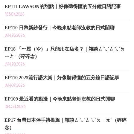
EP111 LAWSON的甜點｜好像聽得懂的五分鐘日語記事
FEB.04,2026
EP110 日幣新鈔發行｜今晚來點老師沒教的日式閒聊
JAN.28,2026
EP18 「〜屋（や）」只能用在店名？｜雜談ㄙㄟˇㄙㄟˇㄌ
ㄧㄤˉ（碎碎念）
JAN.20,2026
EP110 2025流行語大賞｜好像聽得懂的五分鐘日語記事
JAN.07,2026
EP109 最近看的動漫｜今晚來點老師沒教的日式閒聊
DEC.31,2025
EP17 台灣日本伴手禮推薦｜雜談ㄙㄟˇㄙㄟˇㄌㄧㄤˉ（碎碎
念）