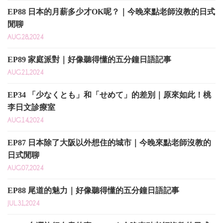
EP88 日本的月薪多少才OK呢？｜今晚來點老師沒教的日式
閒聊
AUG.28,2024
EP89 家庭派對｜好像聽得懂的五分鐘日語記事
AUG.21,2024
EP34 「少なくとも」和「せめて」的差別｜原來如此！桃
李日文診療室
AUG.14,2024
EP87 日本除了大阪以外想住的城市｜今晚來點老師沒教的
日式閒聊
AUG.07,2024
EP88 尾道的魅力｜好像聽得懂的五分鐘日語記事
JUL.31,2024