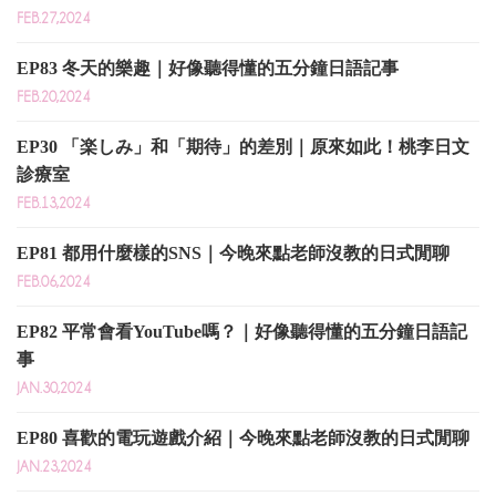
FEB.27,2024
EP83 冬天的樂趣｜好像聽得懂的五分鐘日語記事
FEB.20,2024
EP30 「楽しみ」和「期待」的差別｜原來如此！桃李日文
診療室
FEB.13,2024
EP81 都用什麼樣的SNS｜今晚來點老師沒教的日式閒聊
FEB.06,2024
EP82 平常會看YouTube嗎？｜好像聽得懂的五分鐘日語記
事
JAN.30,2024
EP80 喜歡的電玩遊戲介紹｜今晚來點老師沒教的日式閒聊
JAN.23,2024