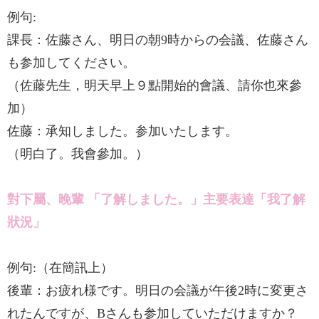
例句:
課長：佐藤さん、明日の朝9時からの会議、佐藤さん
も参加してください。
（佐藤先生，明天早上９點開始的會議、請你也來參
加）
佐藤：承知しました。参加いたします。
（明白了。我會參加。）
對下屬、晚輩 「了解しました。」主要表達「我了解
狀況」
例句:（在簡訊上）
後輩：お疲れ様です。明日の会議が午後2時に変更さ
れたんですが、Bさんも参加していただけますか？