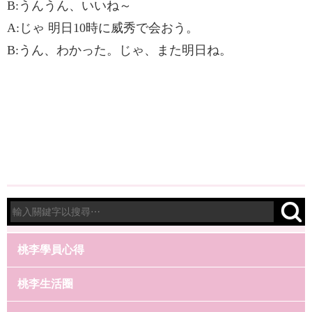
B:うんうん、いいね～
A:じゃ 明日10時に威秀で会おう。
B:うん、わかった。じゃ、また明日ね。
桃李學員心得
桃李生活圈