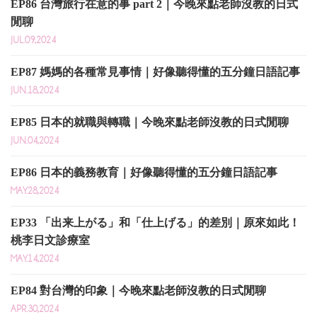
EP86 台灣旅行在意的事 part 2｜今晚來點老師沒教的日式
閒聊
JUL.09,2024
EP87 媽媽的各種常見事情｜好像聽得懂的五分鐘日語記事
JUN.18,2024
EP85 日本的就職與轉職｜今晚來點老師沒教的日式閒聊
JUN.04,2024
EP86 日本的義務教育｜好像聽得懂的五分鐘日語記事
MAY.28,2024
EP33 「出来上がる」和「仕上げる」的差別｜原來如此！
桃李日文診療室
MAY.14,2024
EP84 對台灣的印象｜今晚來點老師沒教的日式閒聊
APR.30,2024