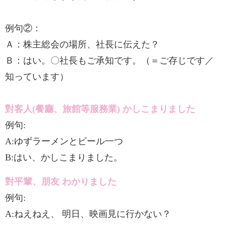
例句②：
Ａ：株主総会の場所、社長に伝えた？
Ｂ：はい。〇社長もご承知です。（＝ご存じです／
知っています）
對客人(餐廳、旅館等服務業) かしこまりました
例句:
A:ゆずラーメンとビール一つ
B:はい、かしこまりました。
對平輩、朋友 わかりました
例句:
A:ねえねえ、 明日、映画見に行かない？