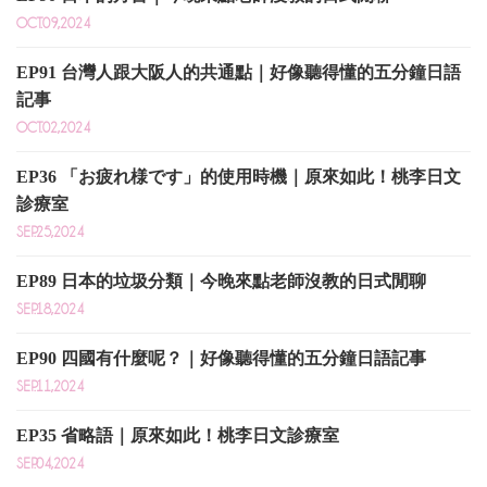
OCT.09,2024
EP91 台灣人跟大阪人的共通點｜好像聽得懂的五分鐘日語
記事
OCT.02,2024
EP36 「お疲れ様です」的使用時機｜原來如此！桃李日文
診療室
SEP.25,2024
EP89 日本的垃圾分類｜今晚來點老師沒教的日式閒聊
SEP.18,2024
EP90 四國有什麼呢？｜好像聽得懂的五分鐘日語記事
SEP.11,2024
EP35 省略語｜原來如此！桃李日文診療室
SEP.04,2024