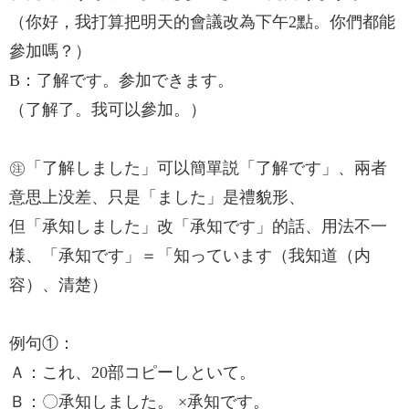
（你好，我打算把明天的會議改為下午2點。你們都能
參加嗎？）
B：了解です。参加できます。
（了解了。我可以參加。）
㊟「了解しました」可以簡單説「了解です」、兩者
意思上没差、只是「ました」是禮貌形、
但「承知しました」改「承知です」的話、用法不一
様、「承知です」＝「知っています（我知道（内
容）、清楚）
例句①：
Ａ：これ、20部コピーしといて。
Ｂ：〇承知しました。 ×承知です。