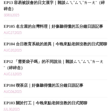
EP13 容易被誤會的日文漢字｜雜談ㄙㄟˇㄙㄟˇㄌㄧㄤˉ（碎
碎念）
SEP.03,2025
EP105 名古屋的台灣料理｜好像聽得懂的五分鐘日語記事
AUG.27,2025
EP104 台日教育系統的差異｜今晚來點老師沒教的日式閒聊
AUG.20,2025
EP12 「需要袋子嗎」的不同說法｜雜談ㄙㄟˇㄙㄟˇㄌㄧㄤ
ˉ（碎碎念）
AUG.13,2025
EP104 喫茶店｜好像聽得懂的五分鐘日語記事
AUG.06,2025
EP103 關於打工｜今晚來點老師沒教的日式閒聊
JUL.30,2025