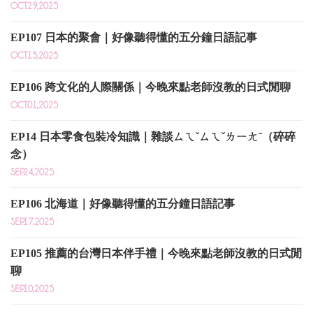
OCT.29,2025
EP107 日本的聚會｜好像聽得懂的五分鐘日語記事
OCT.15,2025
EP106 跨文化的人際關係｜今晚來點老師沒教的日式閒聊
OCT.01,2025
EP14 日本零食包裝冷知識｜雜談ㄙㄟˇㄙㄟˇㄌㄧㄤˉ（碎碎
念）
SEP.24,2025
EP106 北海道｜好像聽得懂的五分鐘日語記事
SEP.17,2025
EP105 推薦的台灣日本伴手禮｜今晚來點老師沒教的日式閒
聊
SEP.10,2025