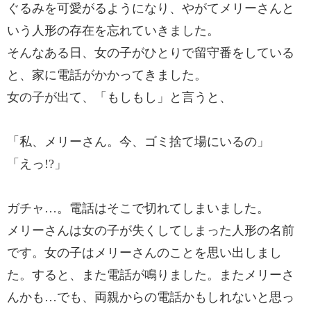
ぐるみを可愛がるようになり、やがてメリーさんと
いう人形の存在を忘れていきました。
そんなある日、女の子がひとりで留守番をしている
と、家に電話がかかってきました。
女の子が出て、「もしもし」と言うと、
「私、メリーさん。今、ゴミ捨て場にいるの」
「えっ!?」
ガチャ…。電話はそこで切れてしまいました。
メリーさんは女の子が失くしてしまった人形の名前
です。女の子はメリーさんのことを思い出しまし
た。すると、また電話が鳴りました。またメリーさ
んかも…でも、両親からの電話かもしれないと思っ