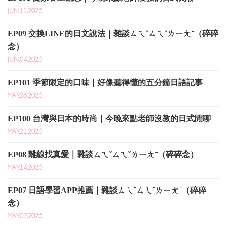
JUN.11,2025
EP09 交換LINE的日文說法｜雜談ㄙㄟˇㄙㄟˇㄌㄧㄤˉ（碎碎
念）
JUN.04,2025
EP101 季節限定的口味｜好像聽得懂的五分鐘日語記事
MAY.28,2025
EP100 台灣與日本的時尚｜今晚來點老師沒教的日式閒聊
MAY.21,2025
EP08 離線找真愛｜雜談ㄙㄟˇㄙㄟˇㄌㄧㄤˉ（碎碎念）
MAY.14,2025
EP07 日語學習APP推薦｜雜談ㄙㄟˇㄙㄟˇㄌㄧㄤˉ（碎碎
念）
MAY.07,2025