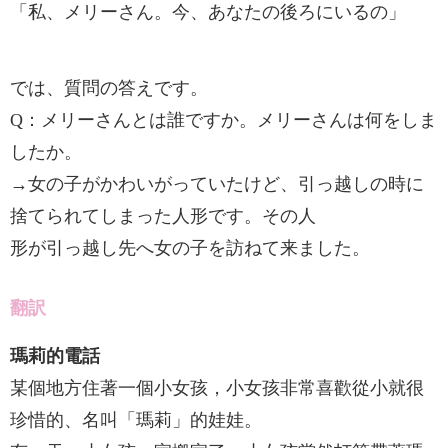
「私、メリーさん。今、あなたの後ろにいるの」
では、質問の答えです。
Q：メリーさんとは誰ですか。メリーさんは何をしま
したか。
→女の子がかわいがっていたけど、引っ越しの時に
捨てられてしまった人形です。その人
形が引っ越し先へ女の子を訪ねて来ました。
翻訳
瑪莉的電話
某個地方住著一個小女孩，小女孩非常喜歡從小就很
珍惜的、名叫「瑪莉」的娃娃。