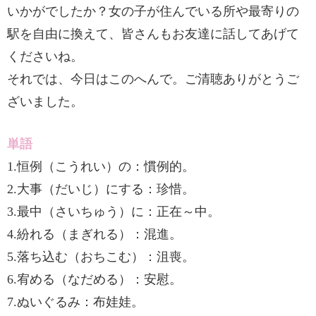
いかがでしたか？女の子が住んでいる所や最寄りの
駅を自由に換えて、皆さんもお友達に話してあげて
くださいね。
それでは、今日はこのへんで。ご清聴ありがとうご
ざいました。
単語
1.恒例（こうれい）の：慣例的。
2.大事（だいじ）にする：珍惜。
3.最中（さいちゅう）に：正在～中。
4.紛れる（まぎれる）：混進。
5.落ち込む（おちこむ）：沮喪。
6.宥める（なだめる）：安慰。
7.ぬいぐるみ：布娃娃。