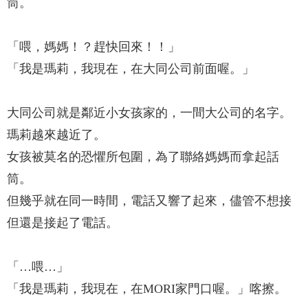
筒。
「喂，媽媽！？趕快回來！！」
「我是瑪莉，我現在，在大同公司前面喔。」
大同公司就是鄰近小女孩家的，一間大公司的名字。
瑪莉越來越近了。
女孩被莫名的恐懼所包圍，為了聯絡媽媽而拿起話
筒。
但幾乎就在同一時間，電話又響了起來，儘管不想接
但還是接起了電話。
「…喂…」
「我是瑪莉，我現在，在MORI家門口喔。」喀擦。