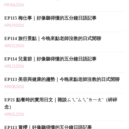
MAY.06,2026
EP115 梅仕事｜好像聽得懂的五分鐘日語記事
APR.29,2026
EP114 旅行景點｜今晚來點老師沒教的日式閒聊
APR.22,2026
EP114 兒童節｜好像聽得懂的五分鐘日語記事
APR.15,2026
EP113 美容與健康的趨勢｜今晚來點老師沒教的日式閒聊
APR.08,2026
EP21 點餐時的實用日文｜雜談ㄙㄟˇㄙㄟˇㄌㄧㄤˉ（碎碎
念）
APR.01,2026
EP113 賞櫻｜好像聽得懂的五分鐘日語記事