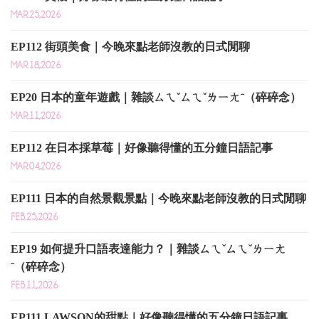
MAR.25,2026
EP112 街頭美食｜今晚來點老師沒教的日式閒聊
MAR.18,2026
EP20 日本的童年遊戲｜雜談ㄙㄟˇㄙㄟˇㄌㄧㄤˉ（碎碎念）
MAR.11,2026
EP112 在日本採草莓｜好像聽得懂的五分鐘日語記事
MAR.04,2026
EP111 日本的自然景觀景點｜今晚來點老師沒教的日式閒聊
FEB.25,2026
EP19 如何提升口語表達能力？｜雜談ㄙㄟˇㄙㄟˇㄌㄧㄤ
ˉ（碎碎念）
FEB.11,2026
EP111 LAWSON的甜點｜好像聽得懂的五分鐘日語記事