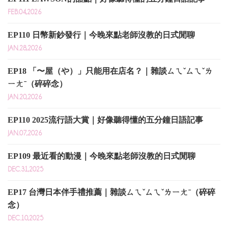
FEB.04,2026
EP110 日幣新鈔發行｜今晚來點老師沒教的日式閒聊
JAN.28,2026
EP18 「〜屋（や）」只能用在店名？｜雜談ㄙㄟˇㄙㄟˇㄌ
ㄧㄤˉ（碎碎念）
JAN.20,2026
EP110 2025流行語大賞｜好像聽得懂的五分鐘日語記事
JAN.07,2026
EP109 最近看的動漫｜今晚來點老師沒教的日式閒聊
DEC.31,2025
EP17 台灣日本伴手禮推薦｜雜談ㄙㄟˇㄙㄟˇㄌㄧㄤˉ（碎碎
念）
DEC.10,2025