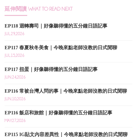
延伸閱讀
WHAT TO READ NEXT
EP118 迴轉壽司｜好像聽得懂的五分鐘日語記事
JUL.29,2026
EP117 春夏秋冬美食｜今晚來點老師沒教的日式閒聊
JUL.15,2026
EP117 扭蛋｜好像聽得懂的五分鐘日語記事
JUN.24,2026
EP116 常被台灣人問的事｜今晚來點老師沒教的日式閒聊
JUN.10,2026
EP116 飯店和旅館｜好像聽得懂的五分鐘日語記事
MAY.27,2026
EP115 IG貼文內容差異性｜今晚來點老師沒教的日式閒聊