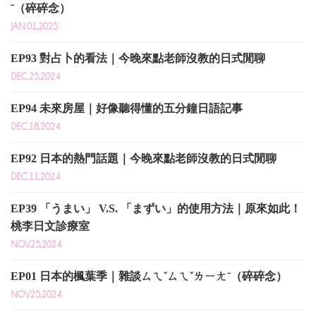
ˉ（碎碎念）
JAN.01,2025
EP93 對占卜的看法｜今晚來點老師沒教的日式閒聊
DEC.25,2024
EP94 未來房屋｜好像聽得懂的五分鐘日語記事
DEC.18,2024
EP92 日本的熱門話題｜今晚來點老師沒教的日式閒聊
DEC.11,2024
EP39 「うまい」 V.S. 「まずい」的使用方法｜原來如此！
桃李日文診療室
NOV.25,2024
EP01 日本的楓葉季｜雜談ㄙㄟˇㄙㄟˇㄌㄧㄤˉ（碎碎念）
NOV.25,2024