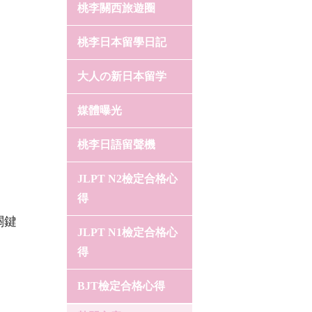
桃李關西旅遊圈
桃李日本留學日記
大人の新日本留学
媒體曝光
桃李日語留聲機
JLPT N2檢定合格心
得
關鍵
JLPT N1檢定合格心
得
BJT檢定合格心得