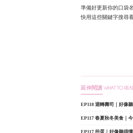
準備好更新你的口袋
快用這些關鍵字搜尋
延伸閱讀
WHAT TO REA
EP118 迴轉壽司｜好
EP117 春夏秋冬美食
EP117 扭蛋｜好像聽