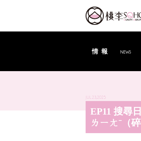
情報
NEWS
JUL.23,2025
EP11 搜
ㄌㄧㄤˉ（