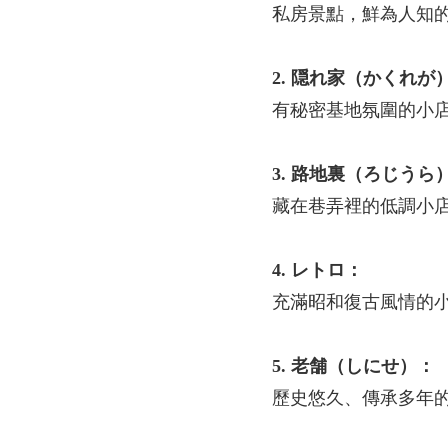
私房景點，鮮為人知
2. 隠れ家（かくれが
有秘密基地氛圍的小
3. 路地裏（ろじうら
藏在巷弄裡的低調小
4. レトロ：
充滿昭和復古風情的
5. 老舗（しにせ）：
歷史悠久、傳承多年