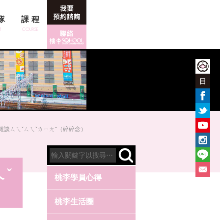
隊
課程
M
COURSE
｜雜談ㄙㄟˇㄙㄟˇㄌㄧㄤˉ（碎碎念）
ˇ
桃李學員心得
桃李生活圈