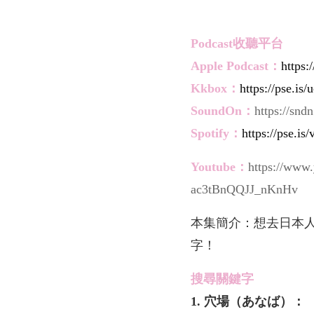
Podcast收聽平台
Apple
Pod
cast：
https:
Kkbox：
https://pse.is/
SoundOn：
https://snd
Spotify：
https://pse.is
Youtube：
https://www
ac3tBnQQJJ_nKnHv
本集簡介：想去日本
字！
搜尋關鍵字
1. 穴場（あなば）：