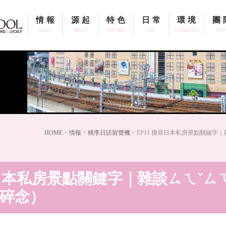
情報
源起
特色
日常
環境
團
NEWS
ABOUT
FEATURES
LIFE
CONDITION
TEA
HOME
>
情報
>
桃李日語留聲機
> EP11 搜尋日本私房景點關鍵字
尋日本私房景點關鍵字｜雜談ㄙㄟˇㄙㄟ
碎碎念）