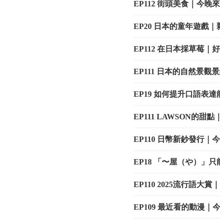
EP112 街頭美食｜今
EP20 日本的童年遊戲
EP112 在日本採草莓
EP111 日本的自然景
EP19 如何提升口語表
EP111 LAWSON的
EP110 日幣新鈔發行
EP18 「〜屋（や）」
EP110 2025流行語
EP109 最近看的動漫