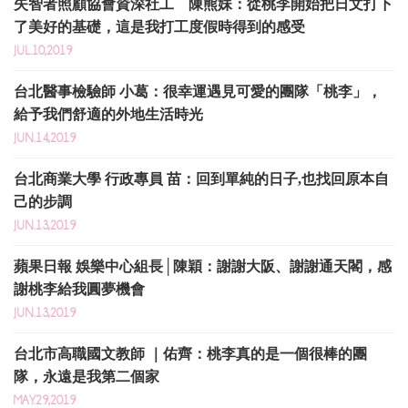
失智者照顧協會資深社工 陳熊妹：從桃李開始把日文打下
了美好的基礎，這是我打工度假時得到的感受
JUL.10,2019
台北醫事檢驗師 小葛：很幸運遇見可愛的團隊「桃李」，
給予我們舒適的外地生活時光
JUN.14,2019
台北商業大學 行政專員 苗：回到單純的日子,也找回原本自
己的步調
JUN.13,2019
蘋果日報 娛樂中心組長│陳穎：謝謝大阪、謝謝通天閣，感
謝桃李給我圓夢機會
JUN.13,2019
台北市高職國文教師 ｜佑齊：桃李真的是一個很棒的團
隊，永遠是我第二個家
MAY.29,2019