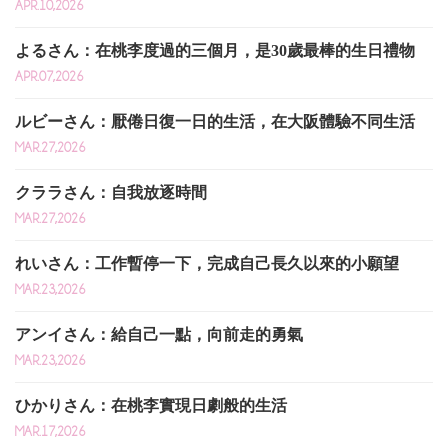
APR.10,2026
よるさん：在桃李度過的三個月，是30歲最棒的生日禮物
APR.07,2026
ルビーさん：厭倦日復一日的生活，在大阪體驗不同生活
MAR.27,2026
クララさん：自我放逐時間
MAR.27,2026
れいさん：工作暫停一下，完成自己長久以來的小願望
MAR.23,2026
アンイさん：給自己一點，向前走的勇氣
MAR.23,2026
ひかりさん：在桃李實現日劇般的生活
MAR.17,2026