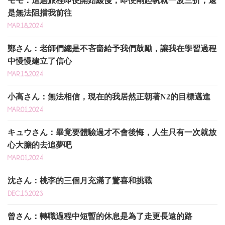
モモ：這趟旅程即便開始緩慢，即便剛起帆就一波三折，還
是無法阻擋我前往
MAR.18,2024
鄭さん：老師們總是不吝嗇給予我們鼓勵，讓我在學習過程
中慢慢建立了信心
MAR.15,2024
小高さん：無法相信，現在的我居然正朝著N2的目標邁進
MAR.01,2024
キュウさん：畢竟要體驗過才不會後悔，人生只有一次就放
心大膽的去追夢吧
MAR.01,2024
沈さん：桃李的三個月充滿了驚喜和挑戰
DEC.15,2023
曾さん：轉職過程中短暫的休息是為了走更長遠的路