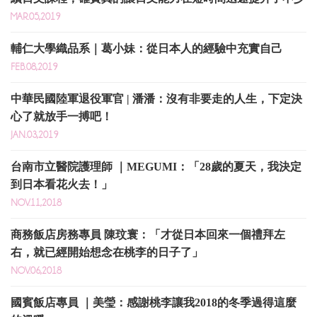
MAR.05,2019
輔仁大學織品系｜葛小妹：從日本人的經驗中充實自己
FEB.08,2019
中華民國陸軍退役軍官 | 潘潘：沒有非要走的人生，下定決
心了就放手一搏吧！ ​
JAN.03,2019
台南市立醫院護理師 ｜MEGUMI：「28歲的夏天，我決定
到日本看花火去！」
NOV.11,2018
商務飯店房務專員 陳玟寰：「才從日本回來一個禮拜左
右，就已經開始想念在桃李的日子了」
NOV.06,2018
國賓飯店專員 ｜美瑩：感謝桃李讓我2018的冬季過得這麼