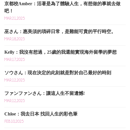
京都校Amber：活著是為了體驗人生，有想做的事就去做
吧！
MAR.21,2025
巫さん：惠美須的瑣碎日常，是難能可貴的平行時空。
MAR.18,2025
Kelly：我沒有想過，25歲的我還能實現海外留學的夢想
MAR.17,2025
ソウさん：現在決定的此刻就是對於自己最好的時刻
MAR.12,2025
ファンファンさん：讓這人生不留遺憾!
MAR.12,2025
Chloe：我去日本 找回人生的彩色筆
FEB.10,2025