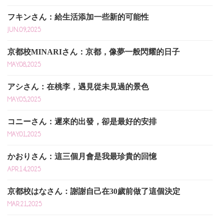
フキンさん：給生活添加一些新的可能性
JUN.09,2025
京都校MINARIさん：京都，像夢一般閃耀的日子
MAY.08,2025
アシさん：在桃李，遇見從未見過的景色
MAY.05,2025
コニーさん：遲來的出發，卻是最好的安排
MAY.01,2025
かおりさん：這三個月會是我最珍貴的回憶
APR.14,2025
京都校はなさん：謝謝自己在30歲前做了這個決定
MAR.21,2025