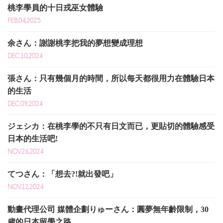
桃李學員的十日戎巫女體驗
FEB.04,2025
余さん：謝謝桃李把我的夢想變成理想
DEC.10,2024
張さん：只有幾個月的時間，所以每天都很用力在體驗日本
的生活
DEC.09,2024
ジェシカ：在桃李學的不只有日文而已，更貼切的體驗感受
日本的生活吧!
NOV.26,2024
てつさん：「想去?!就出發吧」
NOV.12,2024
動畫代理公司 媒體企劃りゅーさん：圓夢無年齡限制，30
歲的日本留學之路