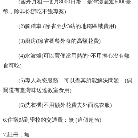
(國外月租一個月8000日幣，臺灣漫遊近6000臺
幣，除非你辦吃不飽專案)
(2)腳踏車 (節省至少3站的地鐵區域費用)
(3)廚房(節省餐餐外食的高額花費)
(4)水波爐(可以買便當用熱的~不用擔心沒有熱
食可吃)
(5)專人為您服務，可以盡其所能解決問題！(偶
爾還有臺灣味送達教室食用)
(6)洗衣機(不用額外花費去外面洗衣服)
6.住宿點到學校的交通費：無 (這個超省)
7.註冊：無