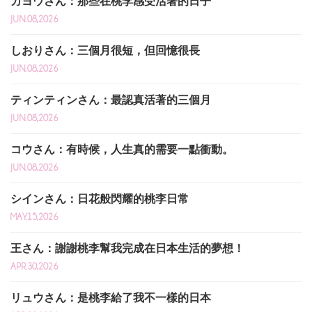
カヨウさん：那些在桃李感受活著的日子
JUN.08,2026
しおりさん：三個月很短，但回憶很長
JUN.08,2026
ティンティンさん：最認真活著的三個月
JUN.08,2026
コウさん：有時候，人生真的需要一點衝動。
JUN.08,2026
シインさん：日花般閃耀的桃李日常
MAY.15,2026
王さん：謝謝桃李幫我完成在日本生活的夢想！
APR.30,2026
リュウさん：是桃李給了我不一樣的日本