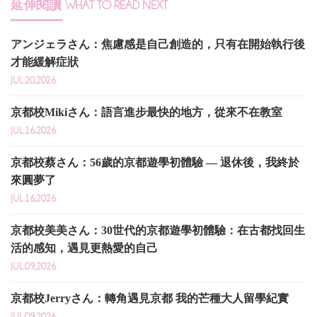
延伸閱讀
WHAT TO READ NEXT
アンジェラさん：焦慮感是自己創造的，只有在開始執行後
才能緩解症狀
JUL.20,2026
京都校Mikiさん：語言進步最快的地方，從來不在教室
JUL.16,2026
京都校蔡さん：56歲的京都遊學初體驗 — 退休後，我終於
來圓夢了
JUL.16,2026
京都校美美さん：30世代的京都遊學初體驗：在古都找回生
活的感知，遇見更熱愛的自己
JUL.09,2026
京都校Jerryさん：轉角遇見京都 我的芒種大人留學紀實
JUL.09,2026