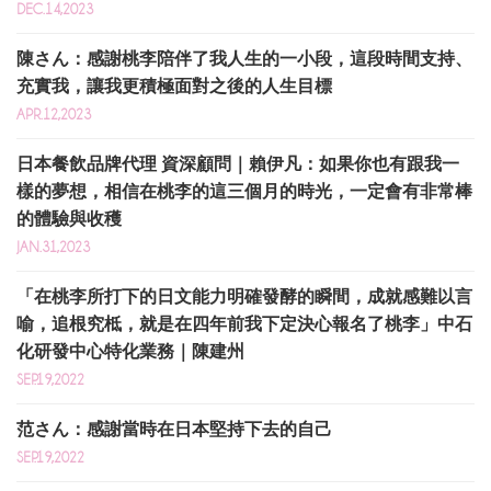
DEC.14,2023
陳さん：感謝桃李陪伴了我人生的一小段，這段時間支持、
充實我，讓我更積極面對之後的人生目標
APR.12,2023
日本餐飲品牌代理 資深顧問｜賴伊凡：如果你也有跟我一
樣的夢想，相信在桃李的這三個月的時光，一定會有非常棒
的體驗與收穫
JAN.31,2023
「在桃李所打下的日文能力明確發酵的瞬間，成就感難以言
喻，追根究柢，就是在四年前我下定決心報名了桃李」中石
化研發中心特化業務｜陳建州
SEP.19,2022
范さん：感謝當時在日本堅持下去的自己
SEP.19,2022