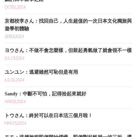
OCT.01,2024
京都校李さん：找回自己，人生超值的一次日本文化獨旅與
遊學初體驗
SEP.23,2024
ヨウさん：不做不會怎麼樣，但鼓起勇氣做了就會很不一樣
JUL.19,2024
ユンユン：逃避雖然可恥但是有用
JUL.02,2024
Sandy：中斷不可怕，記得拾起來就好
APR.02,2024
トウさん：終於可以在日本活三個月啦！
MAR.25,2024