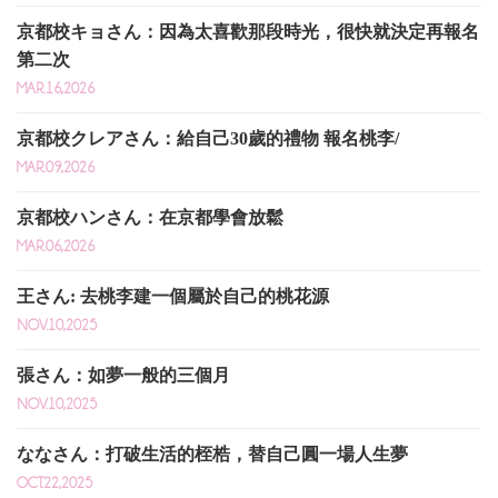
京都校キョさん：因為太喜歡那段時光，很快就決定再報名
第二次
MAR.16,2026
京都校クレアさん：給自己30歲的禮物 報名桃李/
MAR.09,2026
京都校ハンさん：在京都學會放鬆
MAR.06,2026
王さん: 去桃李建一個屬於自己的桃花源
NOV.10,2025
張さん：如夢一般的三個月
NOV.10,2025
ななさん：打破生活的桎梏，替自己圓一場人生夢
OCT.22,2025