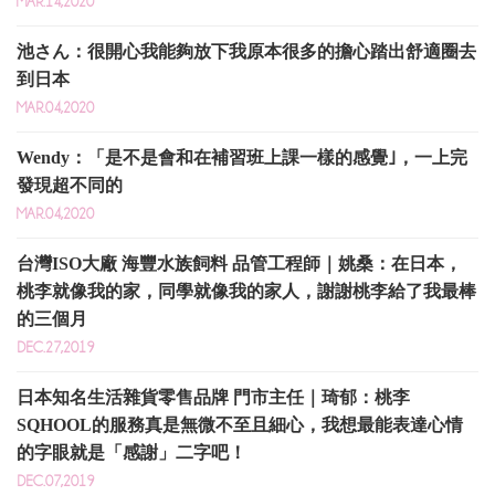
MAR.14,2020
池さん：很開心我能夠放下我原本很多的擔心踏出舒適圈去
到日本
MAR.04,2020
Wendy：「是不是會和在補習班上課一樣的感覺｣，一上完
發現超不同的
MAR.04,2020
台灣ISO大廠 海豐水族飼料 品管工程師｜姚桑：在日本，
桃李就像我的家，同學就像我的家人，謝謝桃李給了我最棒
的三個月
DEC.27,2019
日本知名生活雜貨零售品牌 門市主任｜琦郁：桃李
SQHOOL的服務真是無微不至且細心，我想最能表達心情
的字眼就是「感謝」二字吧！
DEC.07,2019