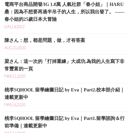
電商平台商品開發/IG 1.8萬 人氣社群「春小姐」｜HARU
桑：因為不想要再過半吊子的人生，所以我出發了。 ——
春小姐的25歲日本大冒險
JUN.14,2022
陳さん：想，都是問題，做，才有答案
AUG.21,2020
梁さん：這一次的「打掉重練」大成功,為我的人生寫下非
常豐富的一頁
MAR.21,2020
桃李SQHOOL 留學繪圖日記 by Eva｜Part2.校本部介紹｜
連載更新中
MAR.16,2020
桃李SQHOOL 留學繪圖日記 by Eva｜Part1.留學諮詢＆行
前準備｜連載更新中