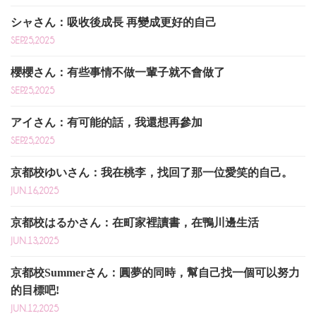
シャさん：吸收後成長 再變成更好的自己
SEP.25,2025
櫻櫻さん：有些事情不做一輩子就不會做了
SEP.25,2025
アイさん：有可能的話，我還想再參加
SEP.25,2025
京都校ゆいさん：我在桃李，找回了那一位愛笑的自己。
JUN.16,2025
京都校はるかさん：在町家裡讀書，在鴨川邊生活
JUN.13,2025
京都校Summerさん：圓夢的同時，幫自己找一個可以努力
的目標吧!
JUN.12,2025