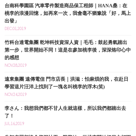
台南科學園區 汽車零件製造商品保工程師｜HANA桑：在
桃李的浪漫回憶，如再來一次，我會毫不猶豫說「好，馬上
出發」
DEC.01,2019
竹科台達電集團 乾坤科技資深人資｜毛毛：鼓起勇氣踏出
第一步，世界開始不同！這是在參加桃李後，深深烙印心中
的感想
NOV.28,2019
遠東集團 遠傳電信 門市店長｜洪滋：怕麻煩的我，在赴日
學習這片汪洋上找到了一塊名叫桃李的浮木(笑)
NOV.24,2019
李さん：我想我們都不甘人生就這樣，所以我們都踏出去
了！
JUL.16,2019