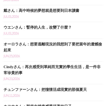
戴さん：高中時候的夢想就是想要到日本讀書
JUL.01,2026
ウエンさん：暫停的人生，改變了什麼？
JUL.01,2026
オーロラさん：想要逃離現況的我想到了要把當年的遺憾撿
起來
JUN.25,2026
Cindyさん：再次感受到單純而充實的學生生活，是一件非
常珍貴的事
JUN.23,2026
チュンファーンさん：把憧憬活成現實的那個夏天
JUN.11,2026