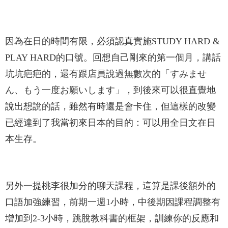
因為在日的時間有限，必須認真實施STUDY HARD &
PLAY HARD的口號。回想自己剛來的第一個月，講話
坑坑疤疤的，還有跟店員說過無數次的「すみませ
ん、もう一度お願いします」，到後來可以很直覺地
說出想說的話，雖然有時還是會卡住，但這樣的改變
已經達到了我當初來日本的目的：可以用全日文在日
本生存。
另外一提桃李很加分的聊天課程，這算是課後額外的
口語加強練習，前期一週1小時，中後期因課程調整有
增加到2-3小時，跳脫教科書的框架，訓練你的反應和