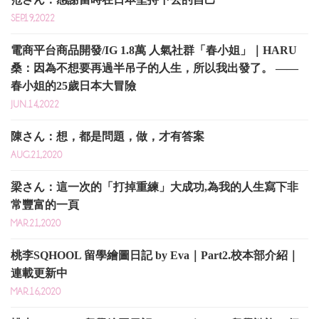
SEP.19,2022
電商平台商品開發/IG 1.8萬 人氣社群「春小姐」｜HARU
桑：因為不想要再過半吊子的人生，所以我出發了。 ——
春小姐的25歲日本大冒險
JUN.14,2022
陳さん：想，都是問題，做，才有答案
AUG.21,2020
梁さん：這一次的「打掉重練」大成功,為我的人生寫下非
常豐富的一頁
MAR.21,2020
桃李SQHOOL 留學繪圖日記 by Eva｜Part2.校本部介紹｜
連載更新中
MAR.16,2020