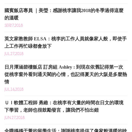
國賓飯店專員 ｜美瑩：感謝桃李讓我2018的冬季過得這麼
的溫暖
SEP.27,2018
英文家教教師 ELSA：桃李的工作人員就像家人般，即使手
上工作再忙碌都會放下
JUL.27,2018
日月潭涵碧樓飯店 訂房組 Ashley : 到現在依舊記得第一次
從桃李窗外看到通天閣的心情，也記得夏天的大阪是多麼熱
情
JUL.16,2018
ＵＩ軟體工程師 勇緻：在桃李有大量的時間在日文的環境
下學習，老師也很鼓勵發言，讓我們不怕出錯
JUN.27,2018
全職媽媽于菁的留學生活：謝謝桃李提供了像家般溫暖的唸