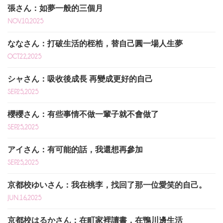
張さん：如夢一般的三個月
NOV.10,2025
ななさん：打破生活的桎梏，替自己圓一場人生夢
OCT.22,2025
シャさん：吸收後成長 再變成更好的自己
SEP.25,2025
櫻櫻さん：有些事情不做一輩子就不會做了
SEP.25,2025
アイさん：有可能的話，我還想再參加
SEP.25,2025
京都校ゆいさん：我在桃李，找回了那一位愛笑的自己。
JUN.16,2025
京都校はるかさん：在町家裡讀書，在鴨川邊生活