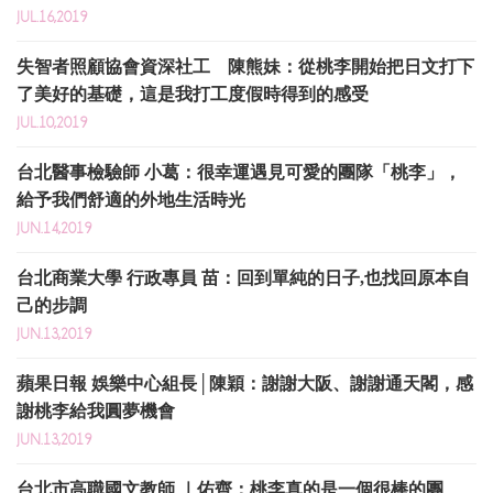
JUL.16,2019
失智者照顧協會資深社工 陳熊妹：從桃李開始把日文打下
了美好的基礎，這是我打工度假時得到的感受
JUL.10,2019
台北醫事檢驗師 小葛：很幸運遇見可愛的團隊「桃李」，
給予我們舒適的外地生活時光
JUN.14,2019
台北商業大學 行政專員 苗：回到單純的日子,也找回原本自
己的步調
JUN.13,2019
蘋果日報 娛樂中心組長│陳穎：謝謝大阪、謝謝通天閣，感
謝桃李給我圓夢機會
JUN.13,2019
台北市高職國文教師 ｜佑齊：桃李真的是一個很棒的團