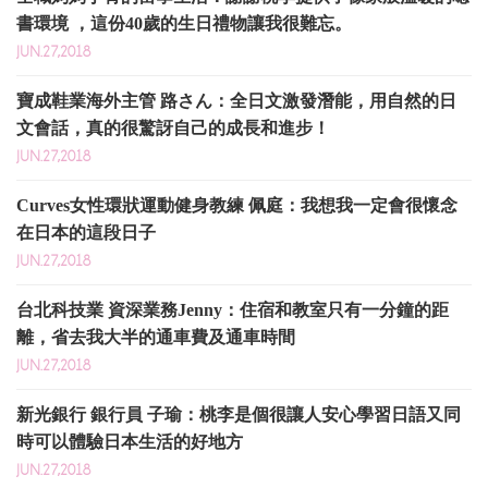
書環境 ，這份40歲的生日禮物讓我很難忘。
JUN.27,2018
寶成鞋業海外主管 路さん：全日文激發潛能，用自然的日
文會話，真的很驚訝自己的成長和進步！
JUN.27,2018
Curves女性環狀運動健身教練 佩庭：我想我一定會很懷念
在日本的這段日子
JUN.27,2018
台北科技業 資深業務Jenny：住宿和教室只有一分鐘的距
離，省去我大半的通車費及通車時間
JUN.27,2018
新光銀行 銀行員 子瑜：桃李是個很讓人安心學習日語又同
時可以體驗日本生活的好地方
JUN.27,2018