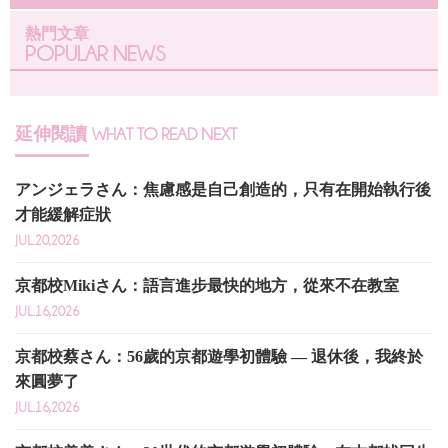
熱門文章
POPULAR NEWS
延伸閱讀
WHAT TO READ NEXT
アンジェラさん：焦慮感是自己創造的，只有在開始執行後
才能緩解症狀
JUL.20,2026
京都校Mikiさん：語言進步最快的地方，從來不在教室
JUL.16,2026
京都校蔡さん：56歲的京都遊學初體驗 — 退休後，我終於
來圓夢了
JUL.16,2026