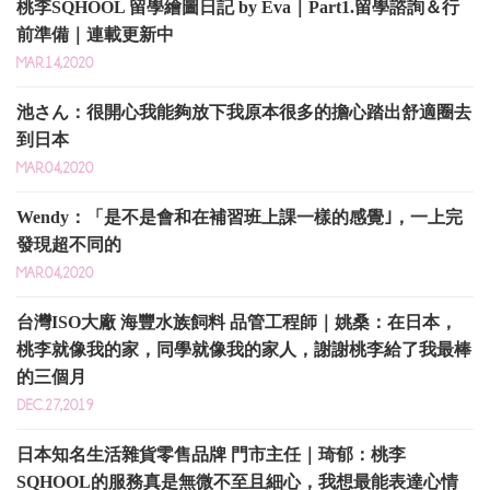
桃李SQHOOL 留學繪圖日記 by Eva｜Part1.留學諮詢＆行
前準備｜連載更新中
MAR.14,2020
池さん：很開心我能夠放下我原本很多的擔心踏出舒適圈去
到日本
MAR.04,2020
Wendy：「是不是會和在補習班上課一樣的感覺｣，一上完
發現超不同的
MAR.04,2020
台灣ISO大廠 海豐水族飼料 品管工程師｜姚桑：在日本，
桃李就像我的家，同學就像我的家人，謝謝桃李給了我最棒
的三個月
DEC.27,2019
日本知名生活雜貨零售品牌 門市主任｜琦郁：桃李
SQHOOL的服務真是無微不至且細心，我想最能表達心情