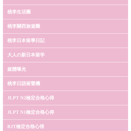
桃李生活圈
桃李關西旅遊圈
桃李日本留學日記
大人の新日本留学
媒體曝光
桃李日語留聲機
JLPT N2檢定合格心得
JLPT N1檢定合格心得
BJT檢定合格心得