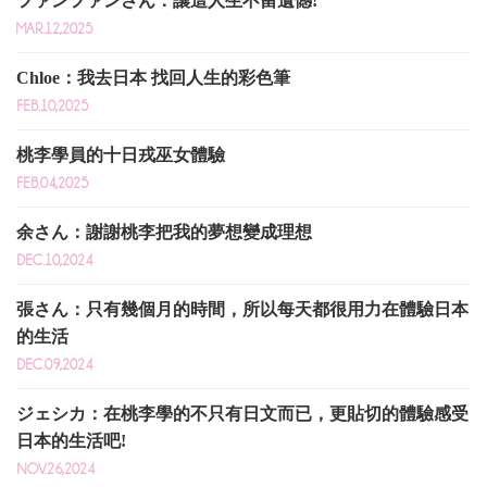
ファンファンさん：讓這人生不留遺憾!
MAR.12,2025
Chloe：我去日本 找回人生的彩色筆
FEB.10,2025
桃李學員的十日戎巫女體驗
FEB.04,2025
余さん：謝謝桃李把我的夢想變成理想
DEC.10,2024
張さん：只有幾個月的時間，所以每天都很用力在體驗日本
的生活
DEC.09,2024
ジェシカ：在桃李學的不只有日文而已，更貼切的體驗感受
日本的生活吧!
NOV.26,2024