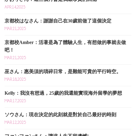
APR.14,2025
京都校はなさん：謝謝自己在30歲前做了這個決定
MAR.21,2025
京都校Amber：活著是為了體驗人生，有想做的事就去做
吧！
MAR.21,2025
巫さん：惠美須的瑣碎日常，是難能可貴的平行時空。
MAR.18,2025
Kelly：我沒有想過，25歲的我還能實現海外留學的夢想
MAR.17,2025
ソウさん：現在決定的此刻就是對於自己最好的時刻
MAR.12,2025