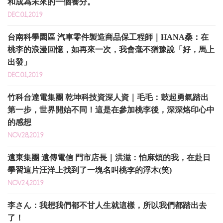
和成為未來的一個養分。
DEC.01,2019
台南科學園區 汽車零件製造商品保工程師｜HANA桑：在
桃李的浪漫回憶，如再來一次，我會毫不猶豫說「好，馬上
出發」
DEC.01,2019
竹科台達電集團 乾坤科技資深人資｜毛毛：鼓起勇氣踏出
第一步，世界開始不同！這是在參加桃李後，深深烙印心中
的感想
NOV.28,2019
遠東集團 遠傳電信 門市店長｜洪滋：怕麻煩的我，在赴日
學習這片汪洋上找到了一塊名叫桃李的浮木(笑)
NOV.24,2019
李さん：我想我們都不甘人生就這樣，所以我們都踏出去
了！