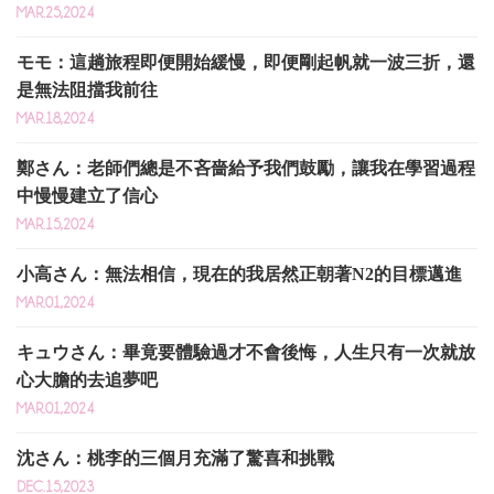
MAR.25,2024
モモ：這趟旅程即便開始緩慢，即便剛起帆就一波三折，還
是無法阻擋我前往
MAR.18,2024
鄭さん：老師們總是不吝嗇給予我們鼓勵，讓我在學習過程
中慢慢建立了信心
MAR.15,2024
小高さん：無法相信，現在的我居然正朝著N2的目標邁進
MAR.01,2024
キュウさん：畢竟要體驗過才不會後悔，人生只有一次就放
心大膽的去追夢吧
MAR.01,2024
沈さん：桃李的三個月充滿了驚喜和挑戰
DEC.15,2023