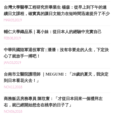
台灣大學醫學工程研究所畢業生 楊森：從早上到下午的連
續日文課程，確實真的讓日文能力在短時間迅速提升了不少
MAR.05,2019
輔仁大學織品系｜葛小妹：從日本人的經驗中充實自己
FEB.08,2019
中華民國陸軍退役軍官 | 潘潘：沒有非要走的人生，下定決
心了就放手一搏吧！ ​
JAN.03,2019
台南市立醫院護理師 ｜MEGUMI：「28歲的夏天，我決定
到日本看花火去！」
NOV.11,2018
商務飯店房務專員 陳玟寰：「才從日本回來一個禮拜左
右，就已經開始想念在桃李的日子了」
NOV.06,2018