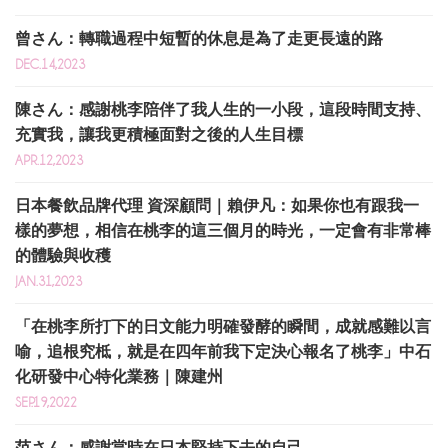
曾さん：轉職過程中短暫的休息是為了走更長遠的路
DEC.14,2023
陳さん：感謝桃李陪伴了我人生的一小段，這段時間支持、
充實我，讓我更積極面對之後的人生目標
APR.12,2023
日本餐飲品牌代理 資深顧問｜賴伊凡：如果你也有跟我一
樣的夢想，相信在桃李的這三個月的時光，一定會有非常棒
的體驗與收穫
JAN.31,2023
「在桃李所打下的日文能力明確發酵的瞬間，成就感難以言
喻，追根究柢，就是在四年前我下定決心報名了桃李」中石
化研發中心特化業務｜陳建州
SEP.19,2022
范さん：感謝當時在日本堅持下去的自己