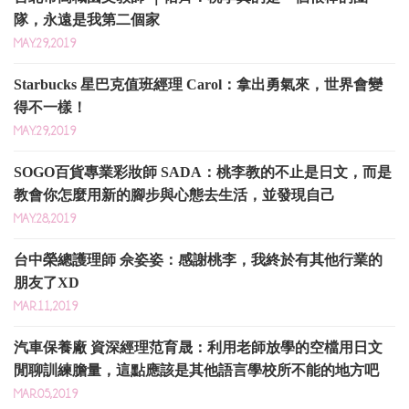
隊，永遠是我第二個家
MAY.29,2019
Starbucks 星巴克值班經理 Carol：拿出勇氣來，世界會變
得不一樣！
MAY.29,2019
SOGO百貨專業彩妝師 SADA：桃李教的不止是日文，而是
教會你怎麼用新的腳步與心態去生活，並發現自己
MAY.28,2019
台中榮總護理師 佘姿姿：感謝桃李，我終於有其他行業的
朋友了XD
MAR.11,2019
汽車保養廠 資深經理范育晟：利用老師放學的空檔用日文
閒聊訓練膽量，這點應該是其他語言學校所不能的地方吧
MAR.05,2019