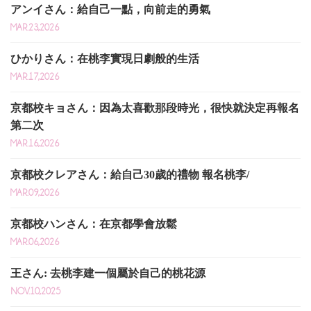
アンイさん：給自己一點，向前走的勇氣
MAR.23,2026
ひかりさん：在桃李實現日劇般的生活
MAR.17,2026
京都校キョさん：因為太喜歡那段時光，很快就決定再報名
第二次
MAR.16,2026
京都校クレアさん：給自己30歲的禮物 報名桃李/
MAR.09,2026
京都校ハンさん：在京都學會放鬆
MAR.06,2026
王さん: 去桃李建一個屬於自己的桃花源
NOV.10,2025