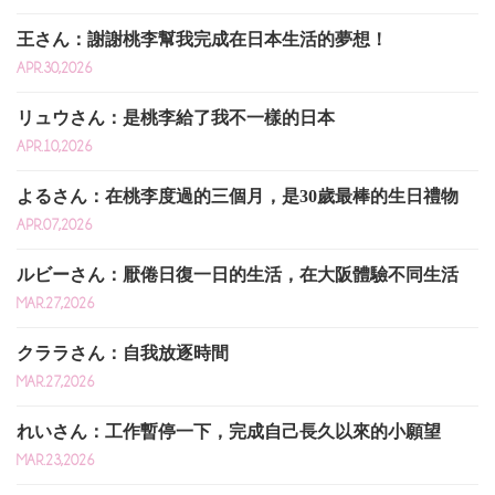
王さん：謝謝桃李幫我完成在日本生活的夢想！
APR.30,2026
リュウさん：是桃李給了我不一樣的日本
APR.10,2026
よるさん：在桃李度過的三個月，是30歲最棒的生日禮物
APR.07,2026
ルビーさん：厭倦日復一日的生活，在大阪體驗不同生活
MAR.27,2026
クララさん：自我放逐時間
MAR.27,2026
れいさん：工作暫停一下，完成自己長久以來的小願望
MAR.23,2026