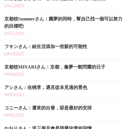
JUN.13,2025
京都校Summerさん：圓夢的同時，幫自己找一個可以努力
的目標吧!
JUN.12,2025
フキンさん：給生活添加一些新的可能性
JUN.09,2025
京都校MINARIさん：京都，像夢一般閃耀的日子
MAY.08,2025
アシさん：在桃李，遇見從未見過的景色
MAY.05,2025
コニーさん：遲來的出發，卻是最好的安排
MAY.01,2025
かおりさん：這三個月會是我最珍貴的回憶