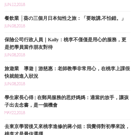
JUN.12,2018
餐飲業 │葵の三個月日本知性之旅：「要敢講,不怕錯。」
JUN.08,2018
保險公司行政人員｜Kaily：桃李不僅僅是用心的服務，更
是把學員當作朋友對待
JUN.08,2018
旅遊業 導遊｜游慈惠：老師教學非常用心，在桃李上課很
快就能進入狀況
JUN.08,2018
學生家長心得 | 在郵局服務的思妤媽媽：適當的放手，讓孩
子出去念書，是一個機會
MAY.22,2018
去東京學習後又來桃李進修的蔣小姐：我覺得對初學來說，
桃李才是最佳選擇