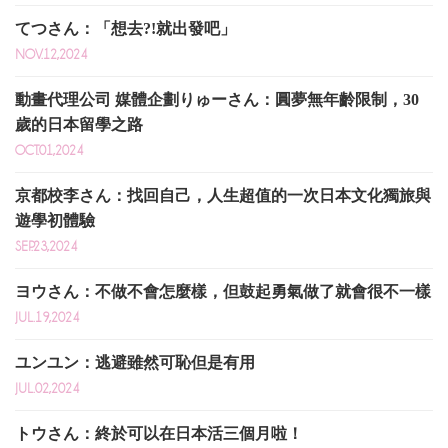
てつさん：「想去?!就出發吧」
NOV.12,2024
動畫代理公司 媒體企劃りゅーさん：圓夢無年齡限制，30
歲的日本留學之路
OCT.01,2024
京都校李さん：找回自己，人生超值的一次日本文化獨旅與
遊學初體驗
SEP.23,2024
ヨウさん：不做不會怎麼樣，但鼓起勇氣做了就會很不一樣
JUL.19,2024
ユンユン：逃避雖然可恥但是有用
JUL.02,2024
トウさん：終於可以在日本活三個月啦！