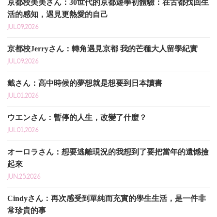
京都校美美さん：30世代的京都遊學初體驗：在古都找回生
活的感知，遇見更熱愛的自己
JUL.09,2026
京都校Jerryさん：轉角遇見京都 我的芒種大人留學紀實
JUL.09,2026
戴さん：高中時候的夢想就是想要到日本讀書
JUL.01,2026
ウエンさん：暫停的人生，改變了什麼？
JUL.01,2026
オーロラさん：想要逃離現況的我想到了要把當年的遺憾撿
起來
JUN.25,2026
Cindyさん：再次感受到單純而充實的學生生活，是一件非
常珍貴的事