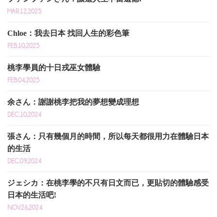
MAR.12,2025
Chloe：我去日本 找回人生的彩色筆
FEB.10,2025
桃李學員的十日戎巫女體驗
FEB.04,2025
余さん：謝謝桃李把我的夢想變成理想
DEC.10,2024
張さん：只有幾個月的時間，所以每天都很用力在體驗日本
的生活
DEC.09,2024
ジェシカ：在桃李學的不只有日文而已，更貼切的體驗感受
日本的生活吧!
NOV.26,2024