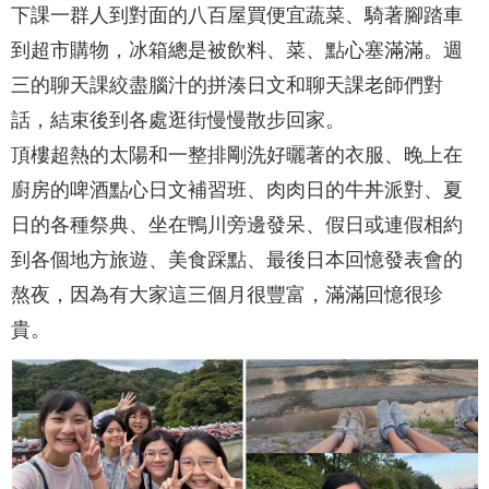
下課一群人到對面的八百屋買便宜蔬菜、騎著腳踏車
到超市購物，冰箱總是被飲料、菜、點心塞滿滿。週
三的聊天課絞盡腦汁的拼湊日文和聊天課老師們對
話，結束後到各處逛街慢慢散步回家。
頂樓超熱的太陽和一整排剛洗好曬著的衣服、晚上在
廚房的啤酒點心日文補習班、肉肉日的牛丼派對、夏
日的各種祭典、坐在鴨川旁邊發呆、假日或連假相約
到各個地方旅遊、美食踩點、最後日本回憶發表會的
熬夜，因為有大家這三個月很豐富，滿滿回憶很珍
貴。