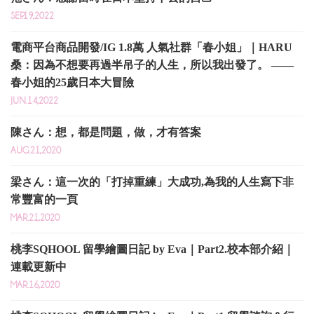
SEP.19,2022
電商平台商品開發/IG 1.8萬 人氣社群「春小姐」｜HARU
桑：因為不想要再過半吊子的人生，所以我出發了。 ——
春小姐的25歲日本大冒險
JUN.14,2022
陳さん：想，都是問題，做，才有答案
AUG.21,2020
梁さん：這一次的「打掉重練」大成功,為我的人生寫下非
常豐富的一頁
MAR.21,2020
桃李SQHOOL 留學繪圖日記 by Eva｜Part2.校本部介紹｜
連載更新中
MAR.16,2020