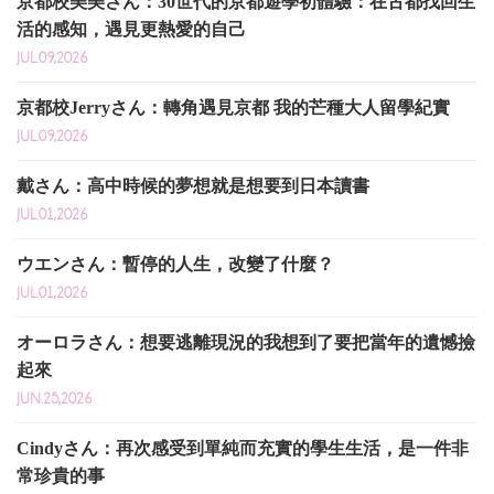
京都校美美さん：30世代的京都遊學初體驗：在古都找回生
活的感知，遇見更熱愛的自己
JUL.09,2026
京都校Jerryさん：轉角遇見京都 我的芒種大人留學紀實
JUL.09,2026
戴さん：高中時候的夢想就是想要到日本讀書
JUL.01,2026
ウエンさん：暫停的人生，改變了什麼？
JUL.01,2026
オーロラさん：想要逃離現況的我想到了要把當年的遺憾撿
起來
JUN.25,2026
Cindyさん：再次感受到單純而充實的學生生活，是一件非
常珍貴的事