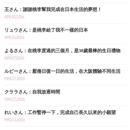
王さん：謝謝桃李幫我完成在日本生活的夢想！
APR.30,2026
リュウさん：是桃李給了我不一樣的日本
APR.10,2026
よるさん：在桃李度過的三個月，是30歲最棒的生日禮物
APR.07,2026
ルビーさん：厭倦日復一日的生活，在大阪體驗不同生活
MAR.27,2026
クララさん：自我放逐時間
MAR.27,2026
れいさん：工作暫停一下，完成自己長久以來的小願望
MAR.23,2026