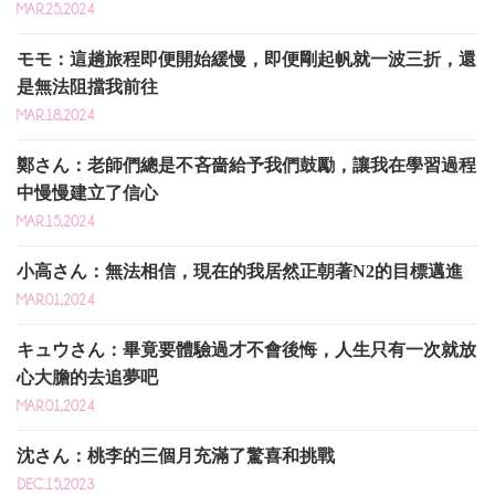
MAR.25,2024
モモ：這趟旅程即便開始緩慢，即便剛起帆就一波三折，還
是無法阻擋我前往
MAR.18,2024
鄭さん：老師們總是不吝嗇給予我們鼓勵，讓我在學習過程
中慢慢建立了信心
MAR.15,2024
小高さん：無法相信，現在的我居然正朝著N2的目標邁進
MAR.01,2024
キュウさん：畢竟要體驗過才不會後悔，人生只有一次就放
心大膽的去追夢吧
MAR.01,2024
沈さん：桃李的三個月充滿了驚喜和挑戰
DEC.15,2023