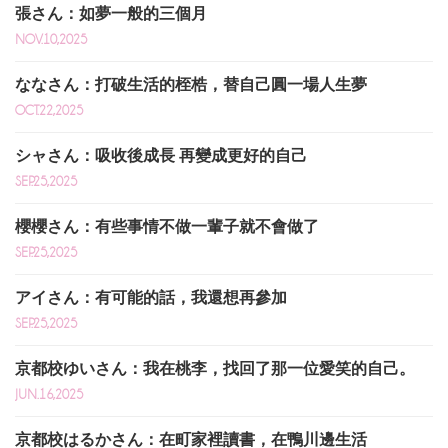
張さん：如夢一般的三個月
NOV.10,2025
ななさん：打破生活的桎梏，替自己圓一場人生夢
OCT.22,2025
シャさん：吸收後成長 再變成更好的自己
SEP.25,2025
櫻櫻さん：有些事情不做一輩子就不會做了
SEP.25,2025
アイさん：有可能的話，我還想再參加
SEP.25,2025
京都校ゆいさん：我在桃李，找回了那一位愛笑的自己。
JUN.16,2025
京都校はるかさん：在町家裡讀書，在鴨川邊生活