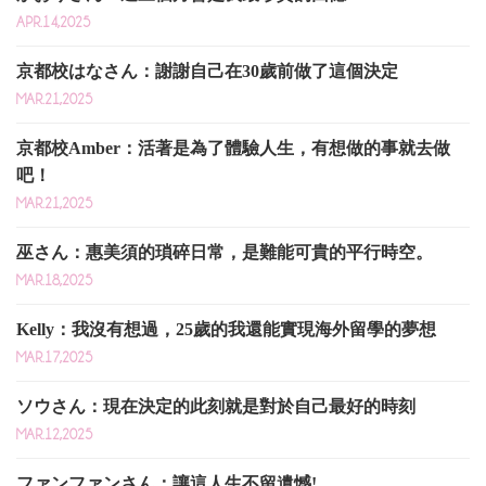
APR.14,2025
京都校はなさん：謝謝自己在30歲前做了這個決定
MAR.21,2025
京都校Amber：活著是為了體驗人生，有想做的事就去做
吧！
MAR.21,2025
巫さん：惠美須的瑣碎日常，是難能可貴的平行時空。
MAR.18,2025
Kelly：我沒有想過，25歲的我還能實現海外留學的夢想
MAR.17,2025
ソウさん：現在決定的此刻就是對於自己最好的時刻
MAR.12,2025
ファンファンさん：讓這人生不留遺憾!