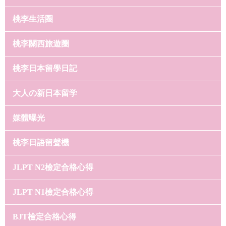
桃李生活圈
桃李關西旅遊圈
桃李日本留學日記
大人の新日本留学
媒體曝光
桃李日語留聲機
JLPT N2檢定合格心得
JLPT N1檢定合格心得
BJT檢定合格心得