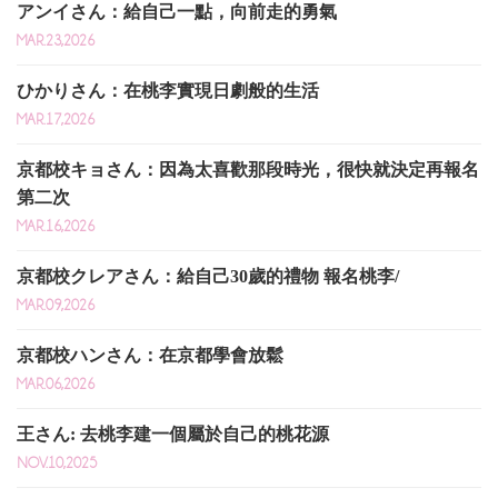
アンイさん：給自己一點，向前走的勇氣
MAR.23,2026
ひかりさん：在桃李實現日劇般的生活
MAR.17,2026
京都校キョさん：因為太喜歡那段時光，很快就決定再報名
第二次
MAR.16,2026
京都校クレアさん：給自己30歲的禮物 報名桃李/
MAR.09,2026
京都校ハンさん：在京都學會放鬆
MAR.06,2026
王さん: 去桃李建一個屬於自己的桃花源
NOV.10,2025