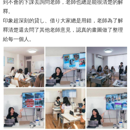
到不會的下課去詢問老師，老師也總是能很清楚的解
釋。
印象超深刻的貸し、借り大家總是用錯，老師為了解
釋清楚還去問了其他老師意見，認真的畫圖做了整理
給每一個人。