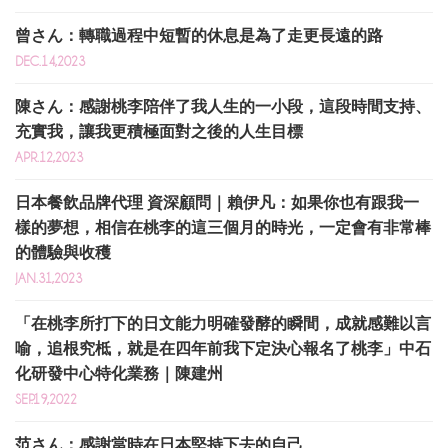
曾さん：轉職過程中短暫的休息是為了走更長遠的路
DEC.14,2023
陳さん：感謝桃李陪伴了我人生的一小段，這段時間支持、
充實我，讓我更積極面對之後的人生目標
APR.12,2023
日本餐飲品牌代理 資深顧問｜賴伊凡：如果你也有跟我一
樣的夢想，相信在桃李的這三個月的時光，一定會有非常棒
的體驗與收穫
JAN.31,2023
「在桃李所打下的日文能力明確發酵的瞬間，成就感難以言
喻，追根究柢，就是在四年前我下定決心報名了桃李」中石
化研發中心特化業務｜陳建州
SEP.19,2022
范さん：感謝當時在日本堅持下去的自己