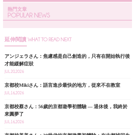
熱門文章
POPULAR NEWS
延伸閱讀
WHAT TO READ NEXT
アンジェラさん：焦慮感是自己創造的，只有在開始執行後
才能緩解症狀
JUL.20,2026
京都校Mikiさん：語言進步最快的地方，從來不在教室
JUL.16,2026
京都校蔡さん：56歲的京都遊學初體驗 — 退休後，我終於
來圓夢了
JUL.16,2026