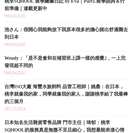
桃李SQHOOL 留學繪圖日記 by Eva｜Part1.留學諮詢＆行
前準備｜連載更新中
MAR.14,2020
池さん：很開心我能夠放下我原本很多的擔心踏出舒適圈去
到日本
MAR.04,2020
Wendy：「是不是會和在補習班上課一樣的感覺｣，一上完
發現超不同的
MAR.04,2020
台灣ISO大廠 海豐水族飼料 品管工程師｜姚桑：在日本，
桃李就像我的家，同學就像我的家人，謝謝桃李給了我最棒
的三個月
DEC.27,2019
日本知名生活雜貨零售品牌 門市主任｜琦郁：桃李
SQHOOL的服務真是無微不至且細心，我想最能表達心情