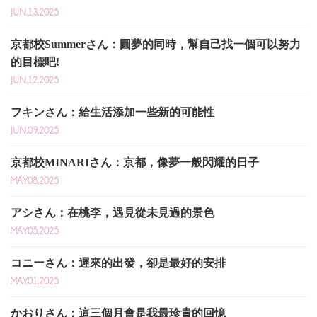
JUN.13,2025
京都校Summerさん：圓夢的同時，幫自己找一個可以努力
的目標吧!
JUN.12,2025
フキンさん：給生活添加一些新的可能性
JUN.09,2025
京都校MINARIさん：京都，像夢一般閃耀的日子
MAY.08,2025
アシさん：在桃李，遇見從未見過的景色
MAY.05,2025
コニーさん：遲來的出發，卻是最好的安排
MAY.01,2025
かおりさん：這三個月會是我最珍貴的回憶