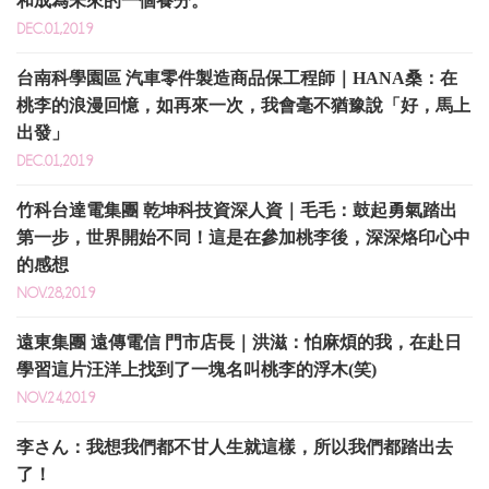
和成為未來的一個養分。
DEC.01,2019
台南科學園區 汽車零件製造商品保工程師｜HANA桑：在
桃李的浪漫回憶，如再來一次，我會毫不猶豫說「好，馬上
出發」
DEC.01,2019
竹科台達電集團 乾坤科技資深人資｜毛毛：鼓起勇氣踏出
第一步，世界開始不同！這是在參加桃李後，深深烙印心中
的感想
NOV.28,2019
遠東集團 遠傳電信 門市店長｜洪滋：怕麻煩的我，在赴日
學習這片汪洋上找到了一塊名叫桃李的浮木(笑)
NOV.24,2019
李さん：我想我們都不甘人生就這樣，所以我們都踏出去
了！