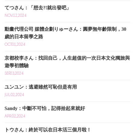
てつさん：「想去?!就出發吧」
NOV.12,2024
動畫代理公司 媒體企劃りゅーさん：圓夢無年齡限制，30
歲的日本留學之路
OCT.01,2024
京都校李さん：找回自己，人生超值的一次日本文化獨旅與
遊學初體驗
SEP.23,2024
ユンユン：逃避雖然可恥但是有用
JUL.02,2024
Sandy：中斷不可怕，記得拾起來就好
APR.02,2024
トウさん：終於可以在日本活三個月啦！