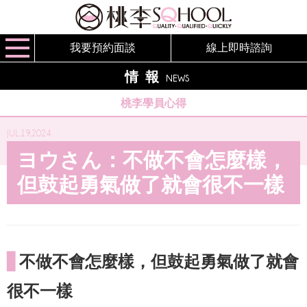
我要預約面談
線上即時諮詢
情報
NEWS
桃李學員心得
JUL.19,2024
ヨウさん：不做不會怎麼樣，
但鼓起勇氣做了就會很不一樣
▋
不做不會怎麼樣，但鼓起勇氣做了就會
很不一樣