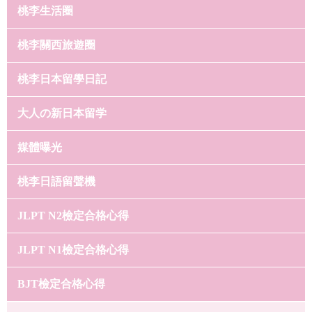
桃李生活圈
桃李關西旅遊圈
桃李日本留學日記
大人の新日本留学
媒體曝光
桃李日語留聲機
JLPT N2檢定合格心得
JLPT N1檢定合格心得
BJT檢定合格心得