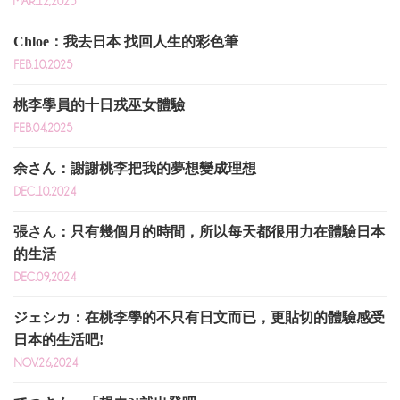
MAR.12,2025
Chloe：我去日本 找回人生的彩色筆
FEB.10,2025
桃李學員的十日戎巫女體驗
FEB.04,2025
余さん：謝謝桃李把我的夢想變成理想
DEC.10,2024
張さん：只有幾個月的時間，所以每天都很用力在體驗日本
的生活
DEC.09,2024
ジェシカ：在桃李學的不只有日文而已，更貼切的體驗感受
日本的生活吧!
NOV.26,2024