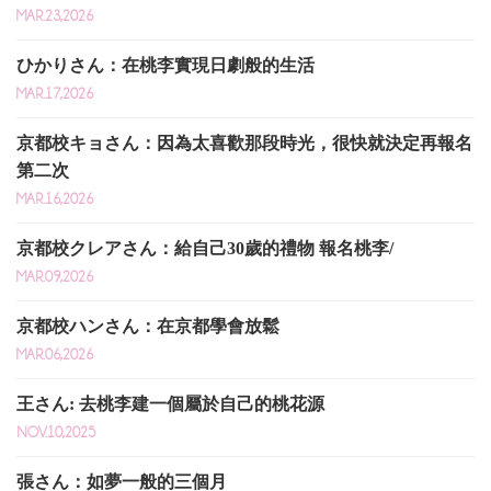
MAR.23,2026
ひかりさん：在桃李實現日劇般的生活
MAR.17,2026
京都校キョさん：因為太喜歡那段時光，很快就決定再報名
第二次
MAR.16,2026
京都校クレアさん：給自己30歲的禮物 報名桃李/
MAR.09,2026
京都校ハンさん：在京都學會放鬆
MAR.06,2026
王さん: 去桃李建一個屬於自己的桃花源
NOV.10,2025
張さん：如夢一般的三個月