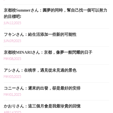
京都校Summerさん：圓夢的同時，幫自己找一個可以努力
的目標吧!
JUN.12,2025
フキンさん：給生活添加一些新的可能性
JUN.09,2025
京都校MINARIさん：京都，像夢一般閃耀的日子
MAY.08,2025
アシさん：在桃李，遇見從未見過的景色
MAY.05,2025
コニーさん：遲來的出發，卻是最好的安排
MAY.01,2025
かおりさん：這三個月會是我最珍貴的回憶
APR.14,2025