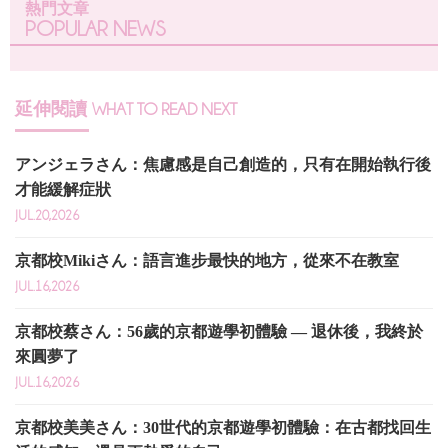
熱門文章
POPULAR NEWS
延伸閱讀
WHAT TO READ NEXT
アンジェラさん：焦慮感是自己創造的，只有在開始執行後
才能緩解症狀
JUL.20,2026
京都校Mikiさん：語言進步最快的地方，從來不在教室
JUL.16,2026
京都校蔡さん：56歲的京都遊學初體驗 — 退休後，我終於
來圓夢了
JUL.16,2026
京都校美美さん：30世代的京都遊學初體驗：在古都找回生