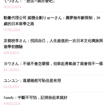
てつさん：「想去?!就出發吧」
NOV.12,2024
動畫代理公司 媒體企劃りゅーさん：圓夢無年齡限制，30
歲的日本留學之路
OCT.01,2024
京都校李さん：找回自己，人生超值的一次日本文化獨旅與
遊學初體驗
SEP.23,2024
ヨウさん：不做不會怎麼樣，但鼓起勇氣做了就會很不一樣
JUL.19,2024
ユンユン：逃避雖然可恥但是有用
JUL.02,2024
Sandy：中斷不可怕，記得拾起來就好
APR.02,2024