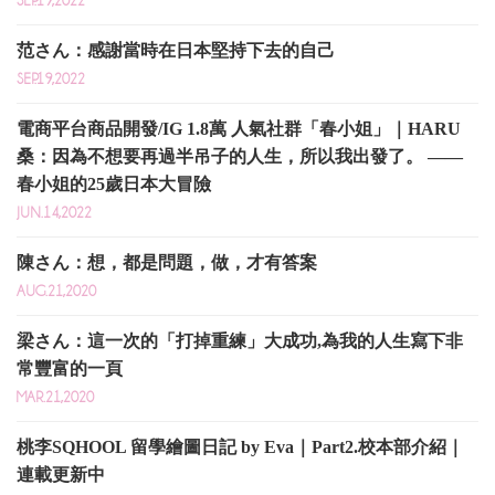
范さん：感謝當時在日本堅持下去的自己
SEP.19,2022
電商平台商品開發/IG 1.8萬 人氣社群「春小姐」｜HARU
桑：因為不想要再過半吊子的人生，所以我出發了。 ——
春小姐的25歲日本大冒險
JUN.14,2022
陳さん：想，都是問題，做，才有答案
AUG.21,2020
梁さん：這一次的「打掉重練」大成功,為我的人生寫下非
常豐富的一頁
MAR.21,2020
桃李SQHOOL 留學繪圖日記 by Eva｜Part2.校本部介紹｜
連載更新中