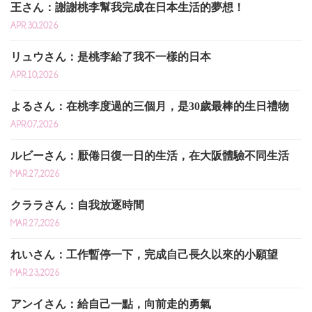
王さん：謝謝桃李幫我完成在日本生活的夢想！
APR.30,2026
リュウさん：是桃李給了我不一樣的日本
APR.10,2026
よるさん：在桃李度過的三個月，是30歲最棒的生日禮物
APR.07,2026
ルビーさん：厭倦日復一日的生活，在大阪體驗不同生活
MAR.27,2026
クララさん：自我放逐時間
MAR.27,2026
れいさん：工作暫停一下，完成自己長久以來的小願望
MAR.23,2026
アンイさん：給自己一點，向前走的勇氣