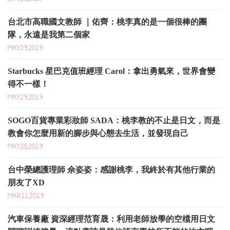
台北市高職國文教師 ｜佑齊：桃李真的是一個很棒的團
隊，永遠是我第二個家
MAY.29,2019
Starbucks 星巴克值班經理 Carol：拿出勇氣來，世界會變
得不一樣！
MAY.29,2019
SOGO百貨專業彩妝師 SADA：桃李教的不止是日文，而是
教會你怎麼用新的腳步與心態去生活，並發現自己
MAY.28,2019
台中榮總護理師 佘姿姿：感謝桃李，我終於有其他行業的
朋友了XD
MAR.11,2019
汽車保養廠 資深經理范育晟：利用老師放學的空檔用日文