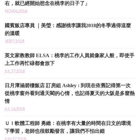
右，就已經開始想念在桃李的日子了」
NOV.06,2018
國賓飯店專員 ｜美瑩：感謝桃李讓我2018的冬季過得這麼
的溫暖
SEP.27,2018
英文家教教師 ELSA：桃李的工作人員就像家人般，即使手
上工作再忙碌都會放下
JUL.27,2018
日月潭涵碧樓飯店 訂房組 Ashley : 到現在依舊記得第一次
從桃李窗外看到通天閣的心情，也記得夏天的大阪是多麼熱
情
JUL.16,2018
ＵＩ軟體工程師 勇緻：在桃李有大量的時間在日文的環境
下學習，老師也很鼓勵發言，讓我們不怕出錯
JUN.27,2018