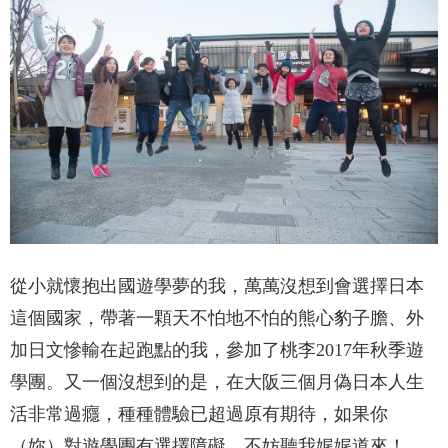
從小就懷抱出國遊學夢的我，萬萬沒想到會選擇日本
這個國家，帶著一顆天不怕地不怕的熊心豹子膽、外
加日文慘輸在起跑點的我，參加了桃李2017年秋季遊
學團。又一個沒想到的是，在大阪三個月偽日本人生
活非常過癮，種種體驗已超過原有期待，如果你
（妳）對遊學團有選擇障礙，不妨聽我娓娓道來！