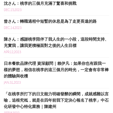
沈さん：桃李的三個月充滿了驚喜和挑戰
DEC.15,2023
曾さん：轉職過程中短暫的休息是為了走更長遠的路
DEC.14,2023
陳さん：感謝桃李陪伴了我人生的一小段，這段時間支持、
充實我，讓我更積極面對之後的人生目標
APR.12,2023
日本餐飲品牌代理 資深顧問｜賴伊凡：如果你也有跟我一
樣的夢想，相信在桃李的這三個月的時光，一定會有非常棒
的體驗與收穫
JAN.31,2023
「在桃李所打下的日文能力明確發酵的瞬間，成就感難以言
喻，追根究柢，就是在四年前我下定決心報名了桃李」中石
化研發中心特化業務｜陳建州
SEP.19,2022