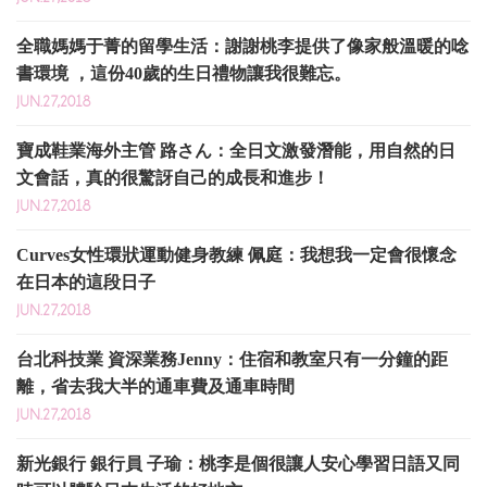
全職媽媽于菁的留學生活：謝謝桃李提供了像家般溫暖的唸
書環境 ，這份40歲的生日禮物讓我很難忘。
JUN.27,2018
寶成鞋業海外主管 路さん：全日文激發潛能，用自然的日
文會話，真的很驚訝自己的成長和進步！
JUN.27,2018
Curves女性環狀運動健身教練 佩庭：我想我一定會很懷念
在日本的這段日子
JUN.27,2018
台北科技業 資深業務Jenny：住宿和教室只有一分鐘的距
離，省去我大半的通車費及通車時間
JUN.27,2018
新光銀行 銀行員 子瑜：桃李是個很讓人安心學習日語又同