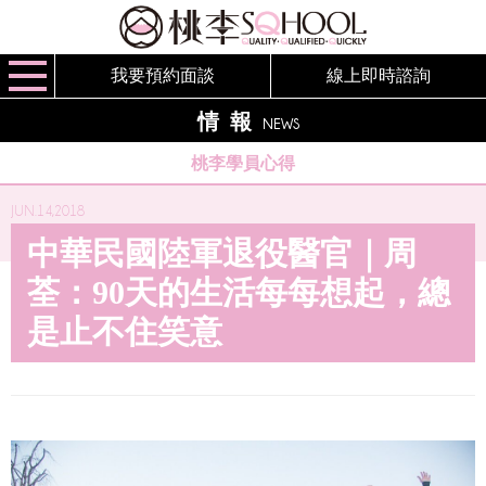
我要預約面談
線上即時諮詢
情報
NEWS
桃李學員心得
JUN.14,2018
中華民國陸軍退役醫官｜周
荃：90天的生活每每想起，總
是止不住笑意