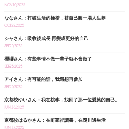
NOV.10,2025
ななさん：打破生活的桎梏，替自己圓一場人生夢
OCT.22,2025
シャさん：吸收後成長 再變成更好的自己
SEP.25,2025
櫻櫻さん：有些事情不做一輩子就不會做了
SEP.25,2025
アイさん：有可能的話，我還想再參加
SEP.25,2025
京都校ゆいさん：我在桃李，找回了那一位愛笑的自己。
JUN.16,2025
京都校はるかさん：在町家裡讀書，在鴨川邊生活
JUN.13,2025