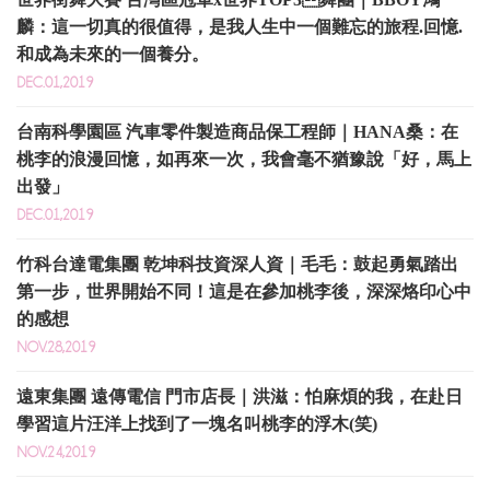
麟：這一切真的很值得，是我人生中一個難忘的旅程.回憶.
和成為未來的一個養分。
DEC.01,2019
台南科學園區 汽車零件製造商品保工程師｜HANA桑：在
桃李的浪漫回憶，如再來一次，我會毫不猶豫說「好，馬上
出發」
DEC.01,2019
竹科台達電集團 乾坤科技資深人資｜毛毛：鼓起勇氣踏出
第一步，世界開始不同！這是在參加桃李後，深深烙印心中
的感想
NOV.28,2019
遠東集團 遠傳電信 門市店長｜洪滋：怕麻煩的我，在赴日
學習這片汪洋上找到了一塊名叫桃李的浮木(笑)
NOV.24,2019