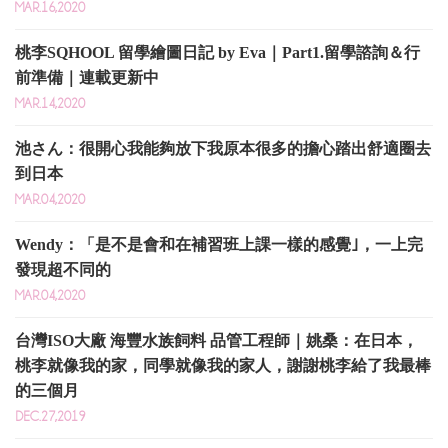
MAR.16,2020
桃李SQHOOL 留學繪圖日記 by Eva｜Part1.留學諮詢＆行
前準備｜連載更新中
MAR.14,2020
池さん：很開心我能夠放下我原本很多的擔心踏出舒適圈去
到日本
MAR.04,2020
Wendy：「是不是會和在補習班上課一樣的感覺｣，一上完
發現超不同的
MAR.04,2020
台灣ISO大廠 海豐水族飼料 品管工程師｜姚桑：在日本，
桃李就像我的家，同學就像我的家人，謝謝桃李給了我最棒
的三個月
DEC.27,2019