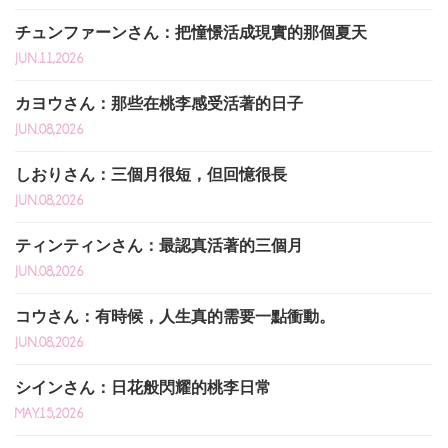
チュンファーンさん：把憧憬活成現實的那個夏天
JUN.11,2026
カヨウさん：那些在桃李感受活著的日子
JUN.08,2026
しおりさん：三個月很短，但回憶很長
JUN.08,2026
ティンティンさん：最認真活著的三個月
JUN.08,2026
コウさん：有時候，人生真的需要一點衝動。
JUN.08,2026
シインさん：日花般閃耀的桃李日常
MAY.15,2026