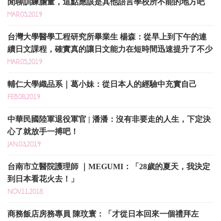
閒聊訓練膽量，這點應該是其他語言學校所不能的地方吧
MAR.05,2019
台灣大學醫學工程研究所畢業生 楊森：從早上到下午的連
續日文課程，確實真的讓日文能力在短時間迅速提升了不少
MAR.05,2019
輔仁大學織品系｜葛小妹：從日本人的經驗中充實自己
FEB.08,2019
中華民國陸軍退役軍官 | 潘潘：沒有非要走的人生，下定決
心了就放手一搏吧！ ​
JAN.03,2019
台南市立醫院護理師 ｜MEGUMI：「28歲的夏天，我決定
到日本看花火去！」
NOV.11,2018
商務飯店房務專員 陳玟寰：「才從日本回來一個禮拜左