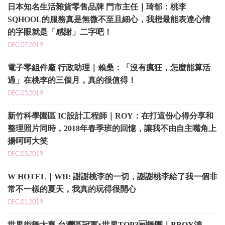
日本知名生活雜貨零售品牌 門市主任｜琦郁：桃李
SQHOOL的服務真是無微不至且細心，我想最能表達心情
的字眼就是「感謝」二字吧！
DEC.07,2019
電子零組件廠 行政助理｜賴桑：「沒有瘋狂，怎麼能算活
過」在桃李的三個月，真的很值得！
DEC.05,2019
新竹科學園區 IC設計工程師｜ROY：在打這份心得分享和
整理照片同時，2018年春季班的回憶，讓我不由自主嘴角上
揚呵呵大笑
DEC.03,2019
W HOTEL｜WII: 謝謝桃李的一切，謝謝桃李給了我一個非
常不一樣的夏天，我真的玩得很開心
DEC.01,2019
世界街舞大賽 台灣區冠軍x世界TOP3舞團｜BBOY鴻