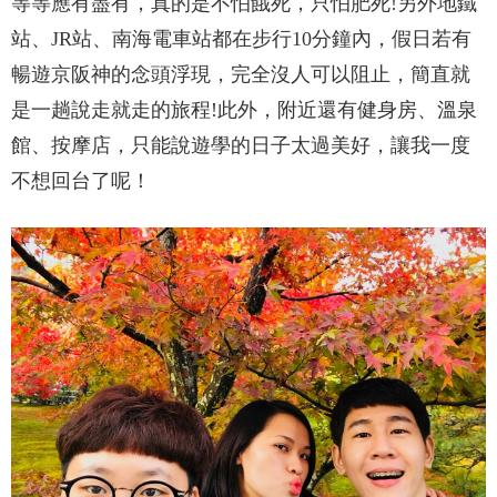
等等應有盡有，真的是不怕餓死，只怕肥死!另外地鐵
站、JR站、南海電車站都在步行10分鐘內，假日若有
暢遊京阪神的念頭浮現，完全沒人可以阻止，簡直就
是一趟說走就走的旅程!此外，附近還有健身房、溫泉
館、按摩店，只能說遊學的日子太過美好，讓我一度
不想回台了呢！