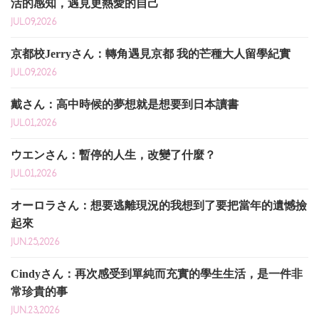
活的感知，遇見更熱愛的自己
JUL.09,2026
京都校Jerryさん：轉角遇見京都 我的芒種大人留學紀實
JUL.09,2026
戴さん：高中時候的夢想就是想要到日本讀書
JUL.01,2026
ウエンさん：暫停的人生，改變了什麼？
JUL.01,2026
オーロラさん：想要逃離現況的我想到了要把當年的遺憾撿
起來
JUN.25,2026
Cindyさん：再次感受到單純而充實的學生生活，是一件非
常珍貴的事
JUN.23,2026