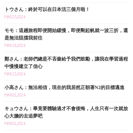
トウさん：終於可以在日本活三個月啦！
MAR.25,2024
モモ：這趟旅程即便開始緩慢，即便剛起帆就一波三折，還
是無法阻擋我前往
MAR.18,2024
鄭さん：老師們總是不吝嗇給予我們鼓勵，讓我在學習過程
中慢慢建立了信心
MAR.15,2024
小高さん：無法相信，現在的我居然正朝著N2的目標邁進
MAR.01,2024
キュウさん：畢竟要體驗過才不會後悔，人生只有一次就放
心大膽的去追夢吧
MAR.01,2024