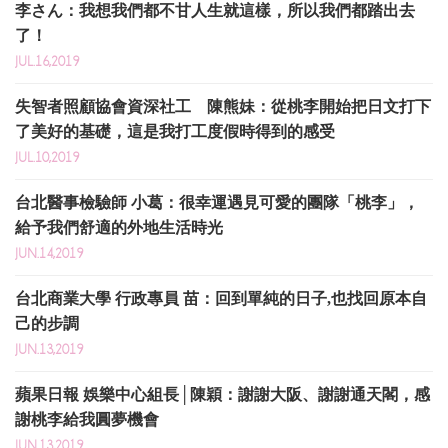
李さん：我想我們都不甘人生就這樣，所以我們都踏出去
了！
JUL.16,2019
失智者照顧協會資深社工 陳熊妹：從桃李開始把日文打下
了美好的基礎，這是我打工度假時得到的感受
JUL.10,2019
台北醫事檢驗師 小葛：很幸運遇見可愛的團隊「桃李」，
給予我們舒適的外地生活時光
JUN.14,2019
台北商業大學 行政專員 苗：回到單純的日子,也找回原本自
己的步調
JUN.13,2019
蘋果日報 娛樂中心組長│陳穎：謝謝大阪、謝謝通天閣，感
謝桃李給我圓夢機會
JUN.13,2019