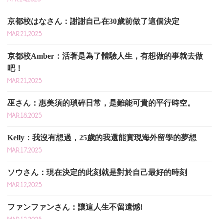
京都校はなさん：謝謝自己在30歲前做了這個決定
MAR.21,2025
京都校Amber：活著是為了體驗人生，有想做的事就去做
吧！
MAR.21,2025
巫さん：惠美須的瑣碎日常，是難能可貴的平行時空。
MAR.18,2025
Kelly：我沒有想過，25歲的我還能實現海外留學的夢想
MAR.17,2025
ソウさん：現在決定的此刻就是對於自己最好的時刻
MAR.12,2025
ファンファンさん：讓這人生不留遺憾!