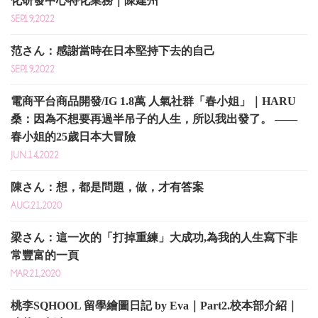
化研發中心特化業務｜陳建州
SEP.19,2022
范さん：感謝當時在日本堅持下去的自己
SEP.19,2022
電商平台商品開發/IG 1.8萬 人氣社群「春小姐」｜HARU
桑：因為不想要再過半吊子的人生，所以我出發了。 ——
春小姐的25歲日本大冒險
JUN.14,2022
陳さん：想，都是問題，做，才有答案
AUG.21,2020
梁さん：這一次的「打掉重練」大成功,為我的人生寫下非
常豐富的一頁
MAR.21,2020
桃李SQHOOL 留學繪圖日記 by Eva｜Part2.校本部介紹｜