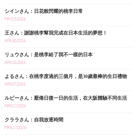
シインさん：日花般閃耀的桃李日常
MAY.15,2026
王さん：謝謝桃李幫我完成在日本生活的夢想！
APR.30,2026
リュウさん：是桃李給了我不一樣的日本
APR.10,2026
よるさん：在桃李度過的三個月，是30歲最棒的生日禮物
APR.07,2026
ルビーさん：厭倦日復一日的生活，在大阪體驗不同生活
MAR.27,2026
クララさん：自我放逐時間
MAR.27,2026