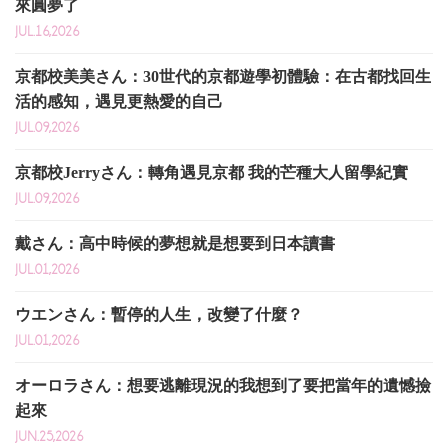
來圓夢了
JUL.16,2026
京都校美美さん：30世代的京都遊學初體驗：在古都找回生
活的感知，遇見更熱愛的自己
JUL.09,2026
京都校Jerryさん：轉角遇見京都 我的芒種大人留學紀實
JUL.09,2026
戴さん：高中時候的夢想就是想要到日本讀書
JUL.01,2026
ウエンさん：暫停的人生，改變了什麼？
JUL.01,2026
オーロラさん：想要逃離現況的我想到了要把當年的遺憾撿
起來
JUN.25,2026