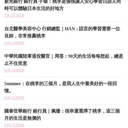
新光銀行 銀行員 子瑜：桃李是個很讓人安心學習日語又同
時可以體驗日本生活的好地方
JUN.27,2018
台北醫學美容中心 行銷總監｜HAN : 語言的學習需要一位
良師，非常推薦桃李
JUN.14,2018
中華民國陸軍退役醫官｜周荃：90天的生活每每想起，總是
止不住笑意
JUN.14,2018
Summer：在桃李的三個月，是我人生中最美好的一段回
憶。
JUN.12,2018
國泰世華銀行 銀行員｜佩珊：很幸運選擇了桃李，這三個
月的生活是無價的
JUN.12,2018