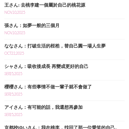
王さん: 去桃李建一個屬於自己的桃花源
NOV.10,2025
張さん：如夢一般的三個月
NOV.10,2025
ななさん：打破生活的桎梏，替自己圓一場人生夢
OCT.22,2025
シャさん：吸收後成長 再變成更好的自己
SEP.25,2025
櫻櫻さん：有些事情不做一輩子就不會做了
SEP.25,2025
アイさん：有可能的話，我還想再參加
SEP.25,2025
京都校ゆいさん：我在桃李，找回了那一位愛笑的自己。