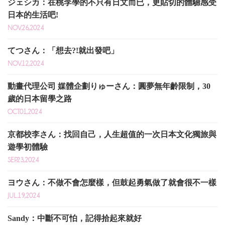
ジェシカ：在桃李學的不只有日文而已，更貼切的體驗感受
日本的生活吧!
NOV.26,2024
てつさん：「想去?!就出發吧」
NOV.12,2024
動畫代理公司 媒體企劃りゅーさん：圓夢無年齡限制，30
歲的日本留學之路
OCT.01,2024
京都校李さん：找回自己，人生超值的一次日本文化獨旅與
遊學初體驗
SEP.23,2024
ヨウさん：不做不會怎麼樣，但鼓起勇氣做了就會很不一樣
JUL.19,2024
Sandy：中斷不可怕，記得拾起來就好