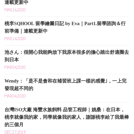
連載更新中
MAR.16,2020
桃李SQHOOL 留學繪圖日記 by Eva｜Part1.留學諮詢＆行
前準備｜連載更新中
MAR.14,2020
池さん：很開心我能夠放下我原本很多的擔心踏出舒適圈去
到日本
MAR.04,2020
Wendy：「是不是會和在補習班上課一樣的感覺｣，一上完
發現超不同的
MAR.04,2020
台灣ISO大廠 海豐水族飼料 品管工程師｜姚桑：在日本，
桃李就像我的家，同學就像我的家人，謝謝桃李給了我最棒
的三個月
DEC.27,2019