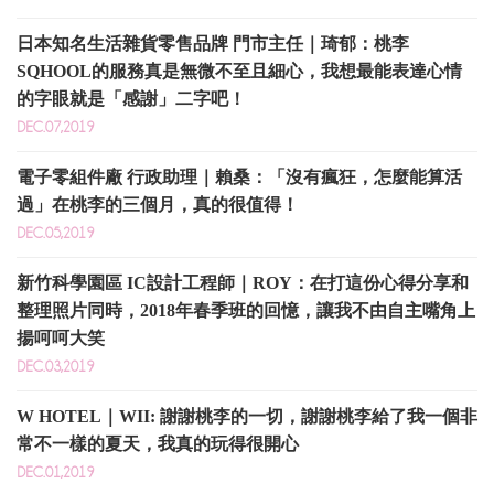
日本知名生活雜貨零售品牌 門市主任｜琦郁：桃李
SQHOOL的服務真是無微不至且細心，我想最能表達心情
的字眼就是「感謝」二字吧！
DEC.07,2019
電子零組件廠 行政助理｜賴桑：「沒有瘋狂，怎麼能算活
過」在桃李的三個月，真的很值得！
DEC.05,2019
新竹科學園區 IC設計工程師｜ROY：在打這份心得分享和
整理照片同時，2018年春季班的回憶，讓我不由自主嘴角上
揚呵呵大笑
DEC.03,2019
W HOTEL｜WII: 謝謝桃李的一切，謝謝桃李給了我一個非
常不一樣的夏天，我真的玩得很開心
DEC.01,2019