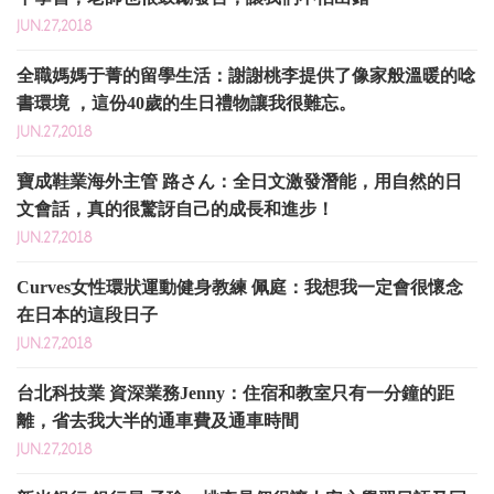
JUN.27,2018
全職媽媽于菁的留學生活：謝謝桃李提供了像家般溫暖的唸
書環境 ，這份40歲的生日禮物讓我很難忘。
JUN.27,2018
寶成鞋業海外主管 路さん：全日文激發潛能，用自然的日
文會話，真的很驚訝自己的成長和進步！
JUN.27,2018
Curves女性環狀運動健身教練 佩庭：我想我一定會很懷念
在日本的這段日子
JUN.27,2018
台北科技業 資深業務Jenny：住宿和教室只有一分鐘的距
離，省去我大半的通車費及通車時間
JUN.27,2018