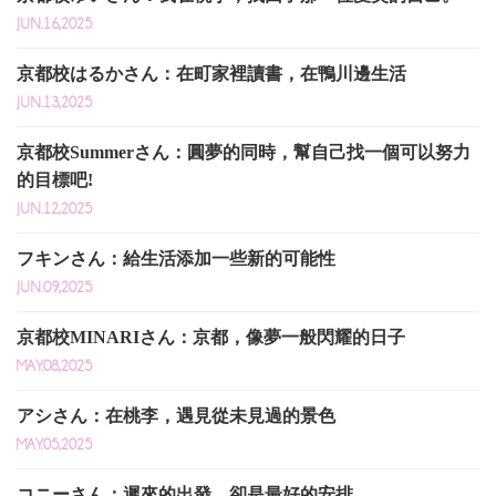
JUN.16,2025
京都校はるかさん：在町家裡讀書，在鴨川邊生活
JUN.13,2025
京都校Summerさん：圓夢的同時，幫自己找一個可以努力
的目標吧!
JUN.12,2025
フキンさん：給生活添加一些新的可能性
JUN.09,2025
京都校MINARIさん：京都，像夢一般閃耀的日子
MAY.08,2025
アシさん：在桃李，遇見從未見過的景色
MAY.05,2025
コニーさん：遲來的出發，卻是最好的安排