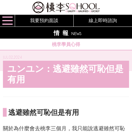
我要預約面談
線上即時諮詢
情報
NEWS
桃李學員心得
JUL.02,2024
ユンユン：逃避雖然可恥但是
有用
▋
逃避雖然可恥但是有用
關於為什麼會去桃李三個月，我只能說逃避雖然可恥