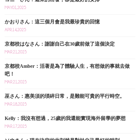
MAY.01,2025
かおりさん：這三個月會是我最珍貴的回憶
APR.14,2025
京都校はなさん：謝謝自己在30歲前做了這個決定
MAR.21,2025
京都校Amber：活著是為了體驗人生，有想做的事就去做
吧！
MAR.21,2025
巫さん：惠美須的瑣碎日常，是難能可貴的平行時空。
MAR.18,2025
Kelly：我沒有想過，25歲的我還能實現海外留學的夢想
MAR.17,2025