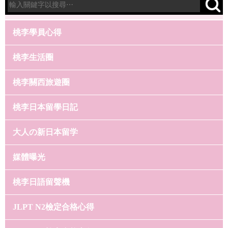
桃李學員心得
桃李生活圈
桃李關西旅遊圈
桃李日本留學日記
大人の新日本留学
媒體曝光
桃李日語留聲機
JLPT N2檢定合格心得