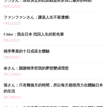
ソウさん：現在決定的此刻就是對於自己最好的時刻
MAR.12,2025
ファンファンさん：讓這人生不留遺憾!
MAR.12,2025
Chloe：我去日本 找回人生的彩色筆
FEB.10,2025
桃李學員的十日戎巫女體驗
FEB.04,2025
余さん：謝謝桃李把我的夢想變成理想
DEC.10,2024
張さん：只有幾個月的時間，所以每天都很用力在體驗日本
的生活
DEC.09,2024