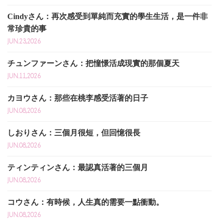
Cindyさん：再次感受到單純而充實的學生生活，是一件非
常珍貴的事
JUN.23,2026
チュンファーンさん：把憧憬活成現實的那個夏天
JUN.11,2026
カヨウさん：那些在桃李感受活著的日子
JUN.08,2026
しおりさん：三個月很短，但回憶很長
JUN.08,2026
ティンティンさん：最認真活著的三個月
JUN.08,2026
コウさん：有時候，人生真的需要一點衝動。
JUN.08,2026