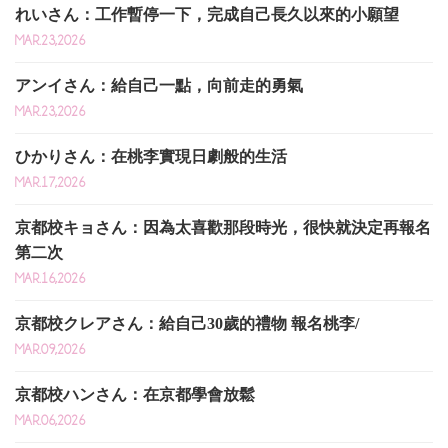
れいさん：工作暫停一下，完成自己長久以來的小願望
MAR.23,2026
アンイさん：給自己一點，向前走的勇氣
MAR.23,2026
ひかりさん：在桃李實現日劇般的生活
MAR.17,2026
京都校キョさん：因為太喜歡那段時光，很快就決定再報名
第二次
MAR.16,2026
京都校クレアさん：給自己30歲的禮物 報名桃李/
MAR.09,2026
京都校ハンさん：在京都學會放鬆
MAR.06,2026