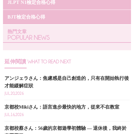
JLPT N1檢定合格心得
BJT檢定合格心得
熱門文章
POPULAR NEWS
延伸閱讀
WHAT TO READ NEXT
アンジェラさん：焦慮感是自己創造的，只有在開始執行後
才能緩解症狀
JUL.20,2026
京都校Mikiさん：語言進步最快的地方，從來不在教室
JUL.16,2026
京都校蔡さん：56歲的京都遊學初體驗 — 退休後，我終於