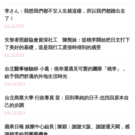
李さん：我想我們都不甘人生就這樣，所以我們都踏出去
了！
JUL.16,2019
失智者照顧協會資深社工 陳熊妹：從桃李開始把日文打下
了美好的基礎，這是我打工度假時得到的感受
JUL.10,2019
台北醫事檢驗師 小葛：很幸運遇見可愛的團隊「桃李」，
給予我們舒適的外地生活時光
JUN.14,2019
台北商業大學 行政專員 苗：回到單純的日子,也找回原本自
己的步調
JUN.13,2019
蘋果日報 娛樂中心組長│陳穎：謝謝大阪、謝謝通天閣，感
謝桃李給我圓夢機會