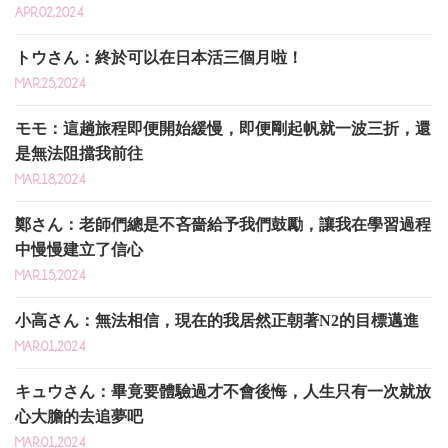
APR.02,2024
トウさん：終於可以在日本活三個月啦！
MAR.25,2024
モモ：這趟旅程即便開始緩慢，即便剛起帆就一波三折，還
是無法阻擋我前往
MAR.18,2024
鄭さん：老師們總是不吝嗇給予我們鼓勵，讓我在學習過程
中慢慢建立了信心
MAR.15,2024
小高さん：無法相信，現在的我居然正朝著N2的目標邁進
MAR.01,2024
キュウさん：畢竟要體驗過才不會後悔，人生只有一次就放
心大膽的去追夢吧
MAR.01,2024