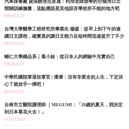
汽車保養廠 資深經理范育晟：利用老師放學的空檔用日文
閒聊訓練膽量，這點應該是其他語言學校所不能的地方吧
MAR.05,2019
台灣大學醫學工程研究所畢業生 楊森：從早上到下午的連
續日文課程，確實真的讓日文能力在短時間迅速提升了不少
MAR.05,2019
輔仁大學織品系｜葛小妹：從日本人的經驗中充實自己
FEB.08,2019
中華民國陸軍退役軍官 | 潘潘：沒有非要走的人生，下定決
心了就放手一搏吧！ ​
JAN.03,2019
台南市立醫院護理師 ｜MEGUMI：「28歲的夏天，我決定
到日本看花火去！」
NOV.11,2018