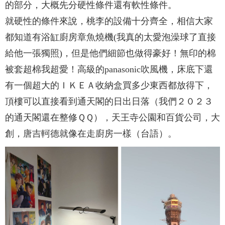
的部分，大概先分硬性條件還有軟性條件。
就硬性的條件來說，桃李的設備十分齊全，相信大家
都知道有浴缸廚房章魚燒機(我真的太愛泡澡球了直接
給他一張獨照)，但是他們細節也做得豪好！無印的棉
被套超棉我超愛！高級的panasonic吹風機，床底下還
有一個超大的ＩＫＥＡ收納盒買多少東西都放得下，
頂樓可以直接看到通天閣的日出日落（我們２０２３
的通天閣還在整修ＱＱ），天王寺公園和百貨公司，大
創，唐吉軻德就像在走廚房一樣（台語）。