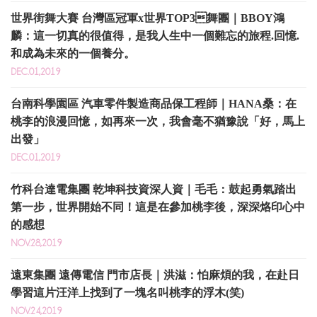
世界街舞大賽 台灣區冠軍x世界TOP3舞團｜BBOY鴻
麟：這一切真的很值得，是我人生中一個難忘的旅程.回憶.
和成為未來的一個養分。
DEC.01,2019
台南科學園區 汽車零件製造商品保工程師｜HANA桑：在
桃李的浪漫回憶，如再來一次，我會毫不猶豫說「好，馬上
出發」
DEC.01,2019
竹科台達電集團 乾坤科技資深人資｜毛毛：鼓起勇氣踏出
第一步，世界開始不同！這是在參加桃李後，深深烙印心中
的感想
NOV.28,2019
遠東集團 遠傳電信 門市店長｜洪滋：怕麻煩的我，在赴日
學習這片汪洋上找到了一塊名叫桃李的浮木(笑)
NOV.24,2019