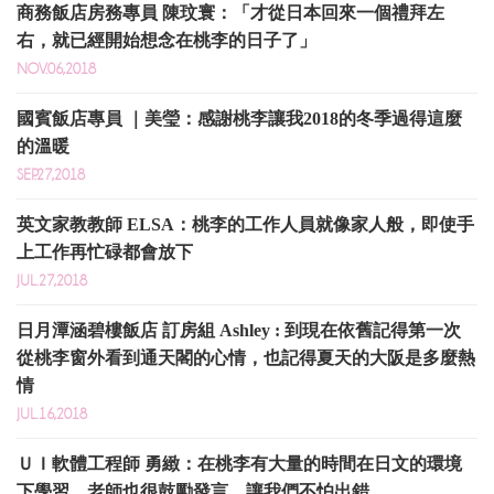
商務飯店房務專員 陳玟寰：「才從日本回來一個禮拜左
右，就已經開始想念在桃李的日子了」
NOV.06,2018
國賓飯店專員 ｜美瑩：感謝桃李讓我2018的冬季過得這麼
的溫暖
SEP.27,2018
英文家教教師 ELSA：桃李的工作人員就像家人般，即使手
上工作再忙碌都會放下
JUL.27,2018
日月潭涵碧樓飯店 訂房組 Ashley : 到現在依舊記得第一次
從桃李窗外看到通天閣的心情，也記得夏天的大阪是多麼熱
情
JUL.16,2018
ＵＩ軟體工程師 勇緻：在桃李有大量的時間在日文的環境
下學習，老師也很鼓勵發言，讓我們不怕出錯