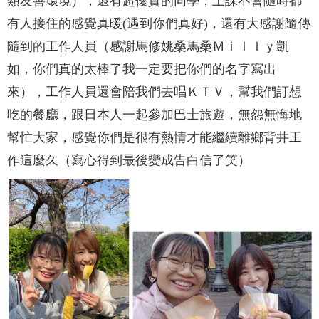
類友善環境），還有超優質的同學，上課不會隨時都
有人接住的感覺真暖(遇到你們真好)，還有大感謝隨傳
隨到的工作人員（感謝馬修姚桑馬桑Ｍｉｌｌｙ凱
如，你們真的太棒了我一定要把你們的名字寫出
來），工作人員還會陪我們去唱ＫＴＶ，幫我們訂想
吃的餐廳，跟日本人一起參加巴士旅遊，無怨無悔地
幫忙大家，感覺你們是很有熱情才能繼續離鄉背井工
作這麼久（寫心得到最後變成告白信了笑）