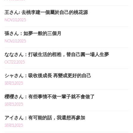
王さん: 去桃李建一個屬於自己的桃花源
NOV.10,2025
張さん：如夢一般的三個月
NOV.10,2025
ななさん：打破生活的桎梏，替自己圓一場人生夢
OCT.22,2025
シャさん：吸收後成長 再變成更好的自己
SEP.25,2025
櫻櫻さん：有些事情不做一輩子就不會做了
SEP.25,2025
アイさん：有可能的話，我還想再參加
SEP.25,2025