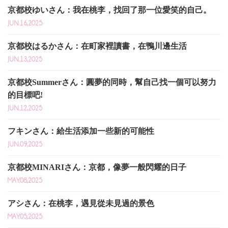
京都校ゆいさん：我在桃李，找回了那一位愛笑的自己。
JUN.16,2025
京都校はるかさん：在町家裡讀書，在鴨川邊生活
JUN.13,2025
京都校Summerさん：圓夢的同時，幫自己找一個可以努力
的目標吧!
JUN.12,2025
フキンさん：給生活添加一些新的可能性
JUN.09,2025
京都校MINARIさん：京都，像夢一般閃耀的日子
MAY.08,2025
アシさん：在桃李，遇見從未見過的景色
MAY.05,2025