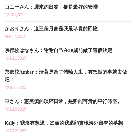
コニーさん：遲來的出發，卻是最好的安排
MAY.01,2025
かおりさん：這三個月會是我最珍貴的回憶
APR.14,2025
京都校はなさん：謝謝自己在30歲前做了這個決定
MAR.21,2025
京都校Amber：活著是為了體驗人生，有想做的事就去做
吧！
MAR.21,2025
巫さん：惠美須的瑣碎日常，是難能可貴的平行時空。
MAR.18,2025
Kelly：我沒有想過，25歲的我還能實現海外留學的夢想
MAR.17,2025