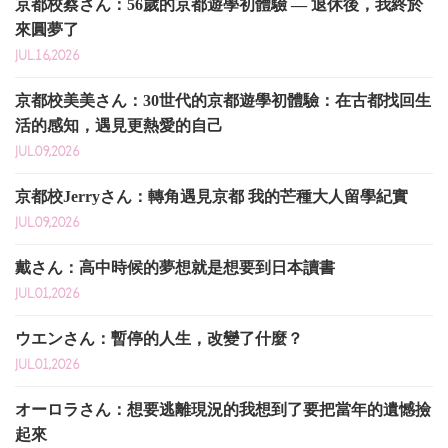
京都校蔡さん：56歲的京都遊學初體驗 — 退休後，我終於
來圓夢了
JUL.16,2026
京都校美美さん：30世代的京都遊學初體驗：在古都找回生
活的感知，遇見更熱愛的自己
JUL.09,2026
京都校Jerryさん：轉角遇見京都 我的芒種大人留學紀實
JUL.09,2026
戴さん：高中時候的夢想就是想要到日本讀書
JUL.01,2026
ウエンさん：暫停的人生，改變了什麼？
JUL.01,2026
オーロラさん：想要逃離現況的我想到了要把當年的遺憾撿
起來