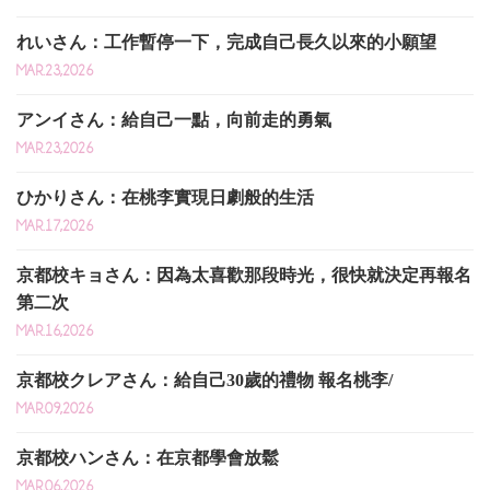
れいさん：工作暫停一下，完成自己長久以來的小願望
MAR.23,2026
アンイさん：給自己一點，向前走的勇氣
MAR.23,2026
ひかりさん：在桃李實現日劇般的生活
MAR.17,2026
京都校キョさん：因為太喜歡那段時光，很快就決定再報名
第二次
MAR.16,2026
京都校クレアさん：給自己30歲的禮物 報名桃李/
MAR.09,2026
京都校ハンさん：在京都學會放鬆
MAR.06,2026