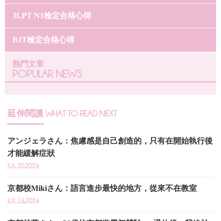
JLPT N1檢定合格心得
BJT檢定合格心得
熱門文章
POPULAR NEWS
延伸閱讀
WHAT TO READ NEXT
アンジェラさん：焦慮感是自己創造的，只有在開始執行後
才能緩解症狀
JUL.20,2026
京都校Mikiさん：語言進步最快的地方，從來不在教室
JUL.16,2026