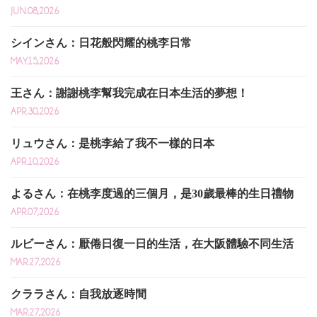
JUN.08,2026
シインさん：日花般閃耀的桃李日常
MAY.15,2026
王さん：謝謝桃李幫我完成在日本生活的夢想！
APR.30,2026
リュウさん：是桃李給了我不一樣的日本
APR.10,2026
よるさん：在桃李度過的三個月，是30歲最棒的生日禮物
APR.07,2026
ルビーさん：厭倦日復一日的生活，在大阪體驗不同生活
MAR.27,2026
クララさん：自我放逐時間
MAR.27,2026