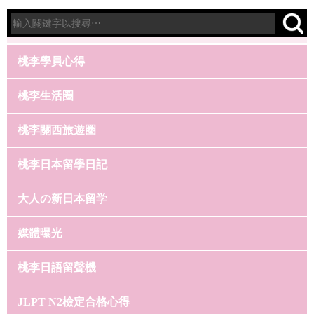
桃李學員心得
桃李生活圈
桃李關西旅遊圈
桃李日本留學日記
大人の新日本留学
媒體曝光
桃李日語留聲機
JLPT N2檢定合格心得