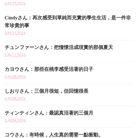
JUN.25,2026
Cindyさん：再次感受到單純而充實的學生生活，是一件非
常珍貴的事
JUN.23,2026
チュンファーンさん：把憧憬活成現實的那個夏天
JUN.11,2026
カヨウさん：那些在桃李感受活著的日子
JUN.08,2026
しおりさん：三個月很短，但回憶很長
JUN.08,2026
ティンティンさん：最認真活著的三個月
JUN.08,2026
コウさん：有時候，人生真的需要一點衝動。