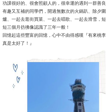
功課很好的、很會照顧人的，很幸運的遇到一群善良
有趣又互補的同學們，開過無數次的火鍋趴、除夕圍
爐、一起去逛街買菜、一起去唱歌、一起去滑雪，短
短三個月彷彿像認識了三年一般！
回憶起這些豐富的回憶，心中不由得感嘆『有來桃李
真是太好了！』