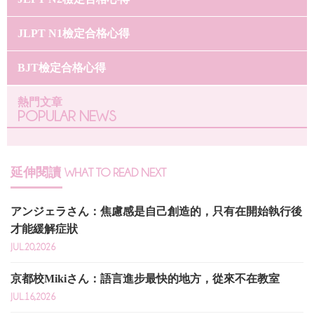
JLPT N1檢定合格心得
BJT檢定合格心得
熱門文章
POPULAR NEWS
延伸閱讀
WHAT TO READ NEXT
アンジェラさん：焦慮感是自己創造的，只有在開始執行後
才能緩解症狀
JUL.20,2026
京都校Mikiさん：語言進步最快的地方，從來不在教室
JUL.16,2026