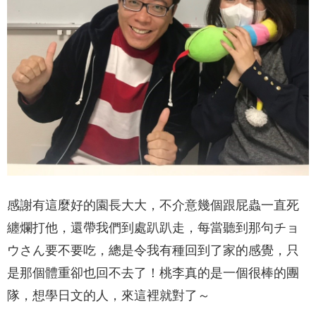
感謝有這麼好的園長大大，不介意幾個跟屁蟲一直死
纏爛打他，還帶我們到處趴趴走，每當聽到那句チョ
ウさん要不要吃，總是令我有種回到了家的感覺，只
是那個體重卻也回不去了！桃李真的是一個很棒的團
隊，想學日文的人，來這裡就對了～