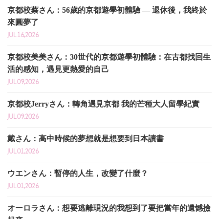
京都校蔡さん：56歲的京都遊學初體驗 — 退休後，我終於
來圓夢了
JUL.16,2026
京都校美美さん：30世代的京都遊學初體驗：在古都找回生
活的感知，遇見更熱愛的自己
JUL.09,2026
京都校Jerryさん：轉角遇見京都 我的芒種大人留學紀實
JUL.09,2026
戴さん：高中時候的夢想就是想要到日本讀書
JUL.01,2026
ウエンさん：暫停的人生，改變了什麼？
JUL.01,2026
オーロラさん：想要逃離現況的我想到了要把當年的遺憾撿