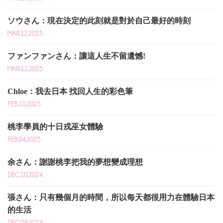
ソウさん：現在決定的此刻就是對於自己最好的時刻
MAR.12,2025
ファンファンさん：讓這人生不留遺憾!
MAR.12,2025
Chloe：我去日本 找回人生的彩色筆
FEB.10,2025
桃李學員的十日戎巫女體驗
FEB.04,2025
余さん：謝謝桃李把我的夢想變成理想
DEC.10,2024
張さん：只有幾個月的時間，所以每天都很用力在體驗日本
的生活
DEC.09,2024