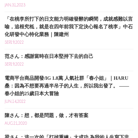
JAN.31,2023
「在桃李所打下的日文能力明確發酵的瞬間，成就感難以言
喻，追根究柢，就是在四年前我下定決心報名了桃李」中石
化研發中心特化業務｜陳建州
SEP.19,2022
范さん：感謝當時在日本堅持下去的自己
SEP.19,2022
電商平台商品開發/IG 1.8萬 人氣社群「春小姐」｜HARU
桑：因為不想要再過半吊子的人生，所以我出發了。 ——
春小姐的25歲日本大冒險
JUN.14,2022
陳さん：想，都是問題，做，才有答案
AUG.21,2020
梁さん：這一次的「打掉重練」大成功,為我的人生寫下非