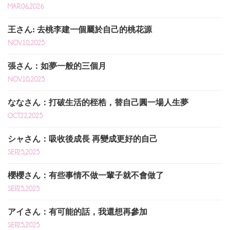
MAR.06,2026
王さん: 去桃李建一個屬於自己的桃花源
NOV.10,2025
張さん：如夢一般的三個月
NOV.10,2025
ななさん：打破生活的桎梏，替自己圓一場人生夢
OCT.22,2025
シャさん：吸收後成長 再變成更好的自己
SEP.25,2025
櫻櫻さん：有些事情不做一輩子就不會做了
SEP.25,2025
アイさん：有可能的話，我還想再參加
SEP.25,2025