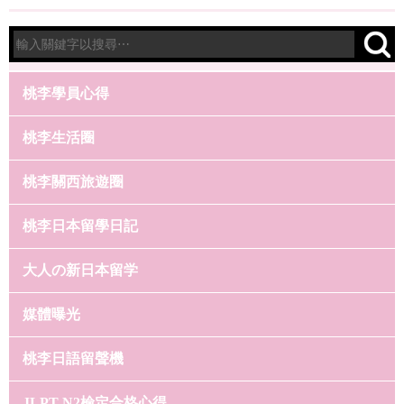
桃李學員心得
桃李生活圈
桃李關西旅遊圈
桃李日本留學日記
大人の新日本留学
媒體曝光
桃李日語留聲機
JLPT N2檢定合格心得