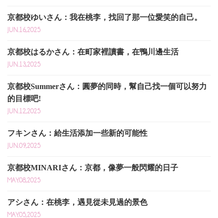
京都校ゆいさん：我在桃李，找回了那一位愛笑的自己。
JUN.16,2025
京都校はるかさん：在町家裡讀書，在鴨川邊生活
JUN.13,2025
京都校Summerさん：圓夢的同時，幫自己找一個可以努力
的目標吧!
JUN.12,2025
フキンさん：給生活添加一些新的可能性
JUN.09,2025
京都校MINARIさん：京都，像夢一般閃耀的日子
MAY.08,2025
アシさん：在桃李，遇見從未見過的景色
MAY.05,2025