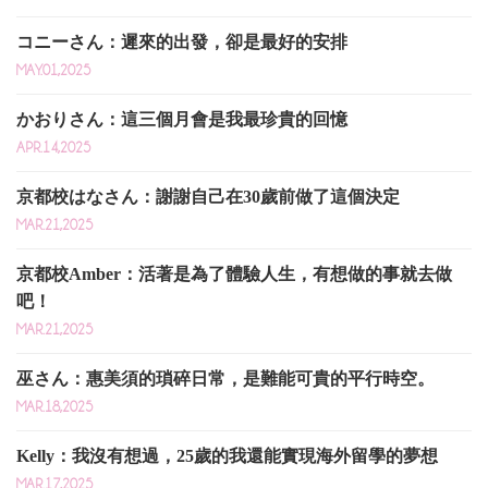
コニーさん：遲來的出發，卻是最好的安排
MAY.01,2025
かおりさん：這三個月會是我最珍貴的回憶
APR.14,2025
京都校はなさん：謝謝自己在30歲前做了這個決定
MAR.21,2025
京都校Amber：活著是為了體驗人生，有想做的事就去做
吧！
MAR.21,2025
巫さん：惠美須的瑣碎日常，是難能可貴的平行時空。
MAR.18,2025
Kelly：我沒有想過，25歲的我還能實現海外留學的夢想
MAR.17,2025