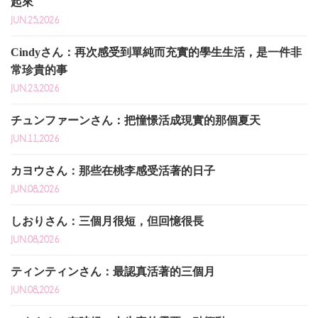
起來
JUN.25,2026
Cindyさん：再次感受到單純而充實的學生生活，是一件非
常珍貴的事
JUN.23,2026
チュンファーンさん：把憧憬活成現實的那個夏天
JUN.11,2026
カヨウさん：那些在桃李感受活著的日子
JUN.08,2026
しおりさん：三個月很短，但回憶很長
JUN.08,2026
ティンティンさん：最認真活著的三個月
JUN.08,2026