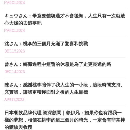
MAR.01,2024
キュウさん：畢竟要體驗過才不會後悔，人生只有一次就放
心大膽的去追夢吧
MAR.01,2024
沈さん：桃李的三個月充滿了驚喜和挑戰
DEC.15,2023
曾さん：轉職過程中短暫的休息是為了走更長遠的路
DEC.14,2023
陳さん：感謝桃李陪伴了我人生的一小段，這段時間支持、
充實我，讓我更積極面對之後的人生目標
APR.12,2023
日本餐飲品牌代理 資深顧問｜賴伊凡：如果你也有跟我一
樣的夢想，相信在桃李的這三個月的時光，一定會有非常棒
的體驗與收穫