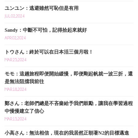
ユンユン：逃避雖然可恥但是有用
JUL.02,2024
Sandy：中斷不可怕，記得拾起來就好
APR.02,2024
トウさん：終於可以在日本活三個月啦！
MAR.25,2024
モモ：這趟旅程即便開始緩慢，即便剛起帆就一波三折，還
是無法阻擋我前往
MAR.18,2024
鄭さん：老師們總是不吝嗇給予我們鼓勵，讓我在學習過程
中慢慢建立了信心
MAR.15,2024
小高さん：無法相信，現在的我居然正朝著N2的目標邁進