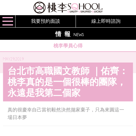
我要預約面談
線上即時諮詢
情報
NEWS
桃李學員心得
MAY.29,2019
台北市高職國文教師 ｜佑齊：
桃李真的是一個很棒的團隊，
永遠是我第二個家
真的很慶幸自己當初毅然決然拋家棄子，只為來圓這一
場日本夢