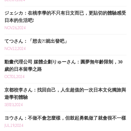
ジェシカ：在桃李學的不只有日文而已，更貼切的體驗感受
日本的生活吧!
NOV.26,2024
てつさん：「想去?!就出發吧」
NOV.12,2024
動畫代理公司 媒體企劃りゅーさん：圓夢無年齡限制，30
歲的日本留學之路
OCT.01,2024
京都校李さん：找回自己，人生超值的一次日本文化獨旅與
遊學初體驗
SEP.23,2024
ヨウさん：不做不會怎麼樣，但鼓起勇氣做了就會很不一樣
JUL.19,2024