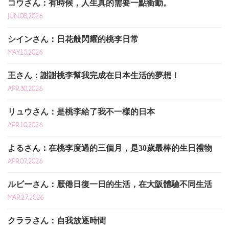
コウさん：有時候，人生真的需要一點衝動。
JUN.08,2026
シインさん：日花般閃耀的桃李日常
MAY.15,2026
王さん：謝謝桃李幫我完成在日本生活的夢想！
APR.30,2026
リュウさん：是桃李給了我不一樣的日本
APR.10,2026
よるさん：在桃李度過的三個月，是30歲最棒的生日禮物
APR.07,2026
ルビーさん：厭倦日復一日的生活，在大阪體驗不同生活
MAR.27,2026
クララさん：自我放逐時間