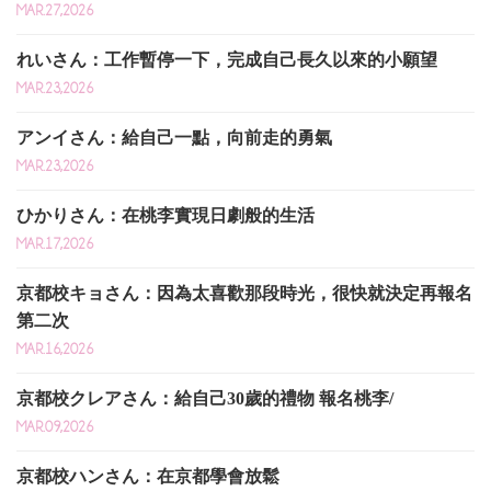
MAR.27,2026
れいさん：工作暫停一下，完成自己長久以來的小願望
MAR.23,2026
アンイさん：給自己一點，向前走的勇氣
MAR.23,2026
ひかりさん：在桃李實現日劇般的生活
MAR.17,2026
京都校キョさん：因為太喜歡那段時光，很快就決定再報名
第二次
MAR.16,2026
京都校クレアさん：給自己30歲的禮物 報名桃李/
MAR.09,2026
京都校ハンさん：在京都學會放鬆