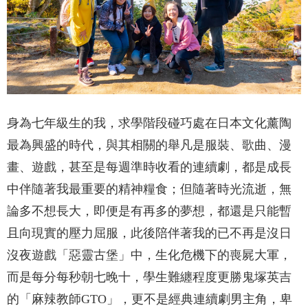
身為七年級生的我，求學階段碰巧處在日本文化薰陶
最為興盛的時代，與其相關的舉凡是服裝、歌曲、漫
畫、遊戲，甚至是每週準時收看的連續劇，都是成長
中伴隨著我最重要的精神糧食；但隨著時光流逝，無
論多不想長大，即便是有再多的夢想，都還是只能暫
且向現實的壓力屈服，此後陪伴著我的已不再是沒日
沒夜遊戲「惡靈古堡」中，生化危機下的喪屍大軍，
而是每分每秒朝七晚十，學生難纏程度更勝鬼塚英吉
的「麻辣教師GTO」，更不是經典連續劇男主角，卑