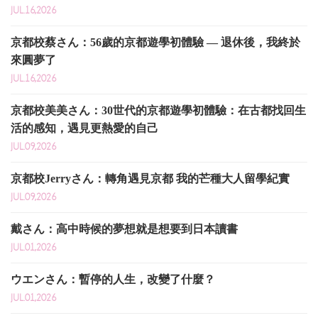
JUL.16,2026
京都校蔡さん：56歲的京都遊學初體驗 — 退休後，我終於
來圓夢了
JUL.16,2026
京都校美美さん：30世代的京都遊學初體驗：在古都找回生
活的感知，遇見更熱愛的自己
JUL.09,2026
京都校Jerryさん：轉角遇見京都 我的芒種大人留學紀實
JUL.09,2026
戴さん：高中時候的夢想就是想要到日本讀書
JUL.01,2026
ウエンさん：暫停的人生，改變了什麼？
JUL.01,2026