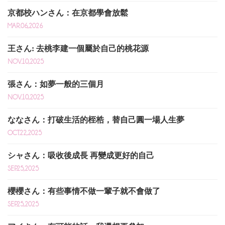
京都校ハンさん：在京都學會放鬆
MAR.06,2026
王さん: 去桃李建一個屬於自己的桃花源
NOV.10,2025
張さん：如夢一般的三個月
NOV.10,2025
ななさん：打破生活的桎梏，替自己圓一場人生夢
OCT.22,2025
シャさん：吸收後成長 再變成更好的自己
SEP.25,2025
櫻櫻さん：有些事情不做一輩子就不會做了
SEP.25,2025