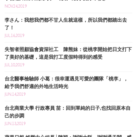
NOV.24,2019
李さん：我想我們都不甘人生就這樣，所以我們都踏出去
了！
JUL.16,2019
失智者照顧協會資深社工 陳熊妹：從桃李開始把日文打下
了美好的基礎，這是我打工度假時得到的感受
JUL.10,2019
台北醫事檢驗師 小葛：很幸運遇見可愛的團隊「桃李」，
給予我們舒適的外地生活時光
JUN.14,2019
台北商業大學 行政專員 苗：回到單純的日子,也找回原本自
己的步調
JUN.13,2019