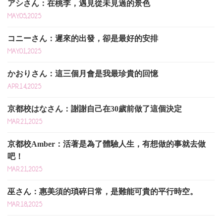
アシさん：在桃李，遇見從未見過的景色
MAY.05,2025
コニーさん：遲來的出發，卻是最好的安排
MAY.01,2025
かおりさん：這三個月會是我最珍貴的回憶
APR.14,2025
京都校はなさん：謝謝自己在30歲前做了這個決定
MAR.21,2025
京都校Amber：活著是為了體驗人生，有想做的事就去做
吧！
MAR.21,2025
巫さん：惠美須的瑣碎日常，是難能可貴的平行時空。
MAR.18,2025