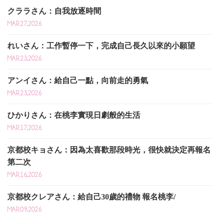
クララさん：自我放逐時間
MAR.27,2026
れいさん：工作暫停一下，完成自己長久以來的小願望
MAR.23,2026
アンイさん：給自己一點，向前走的勇氣
MAR.23,2026
ひかりさん：在桃李實現日劇般的生活
MAR.17,2026
京都校キョさん：因為太喜歡那段時光，很快就決定再報名
第二次
MAR.16,2026
京都校クレアさん：給自己30歲的禮物 報名桃李/
MAR.09,2026