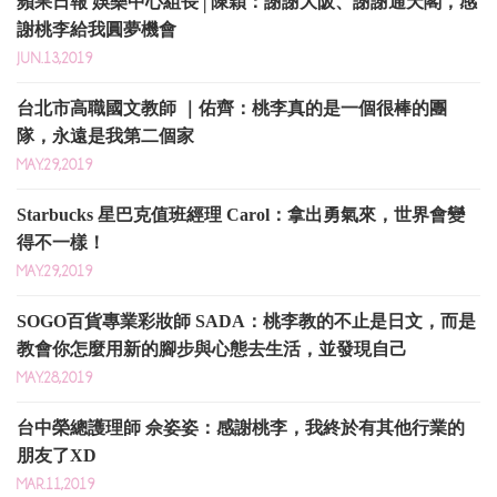
蘋果日報 娛樂中心組長│陳穎：謝謝大阪、謝謝通天閣，感
謝桃李給我圓夢機會
JUN.13,2019
台北市高職國文教師 ｜佑齊：桃李真的是一個很棒的團
隊，永遠是我第二個家
MAY.29,2019
Starbucks 星巴克值班經理 Carol：拿出勇氣來，世界會變
得不一樣！
MAY.29,2019
SOGO百貨專業彩妝師 SADA：桃李教的不止是日文，而是
教會你怎麼用新的腳步與心態去生活，並發現自己
MAY.28,2019
台中榮總護理師 佘姿姿：感謝桃李，我終於有其他行業的
朋友了XD
MAR.11,2019