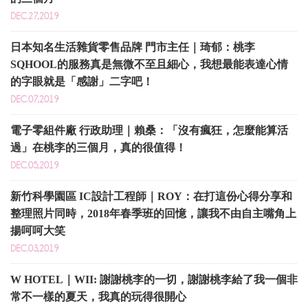
DEC.27,2019
日本知名生活雜貨零售品牌 門市主任｜琦郁：桃李
SQHOOL的服務真是無微不至且細心，我想最能表達心情
的字眼就是「感謝」二字吧！
DEC.07,2019
電子零組件廠 行政助理｜賴桑：「沒有瘋狂，怎麼能算活
過」在桃李的三個月，真的很值得！
DEC.05,2019
新竹科學園區 IC設計工程師｜ROY：在打這份心得分享和
整理照片同時，2018年春季班的回憶，讓我不由自主嘴角上
揚呵呵大笑
DEC.03,2019
W HOTEL｜WII: 謝謝桃李的一切，謝謝桃李給了我一個非
常不一樣的夏天，我真的玩得很開心