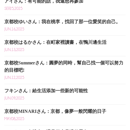
アイさん：有可能的話，我還想再參加
SEP.25,2025
京都校ゆいさん：我在桃李，找回了那一位愛笑的自己。
JUN.16,2025
京都校はるかさん：在町家裡讀書，在鴨川邊生活
JUN.13,2025
京都校Summerさん：圓夢的同時，幫自己找一個可以努力
的目標吧!
JUN.12,2025
フキンさん：給生活添加一些新的可能性
JUN.09,2025
京都校MINARIさん：京都，像夢一般閃耀的日子
MAY.08,2025