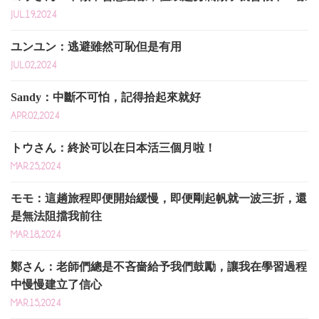
JUL.19,2024
ユンユン：逃避雖然可恥但是有用
JUL.02,2024
Sandy：中斷不可怕，記得拾起來就好
APR.02,2024
トウさん：終於可以在日本活三個月啦！
MAR.25,2024
モモ：這趟旅程即便開始緩慢，即便剛起帆就一波三折，還
是無法阻擋我前往
MAR.18,2024
鄭さん：老師們總是不吝嗇給予我們鼓勵，讓我在學習過程
中慢慢建立了信心
MAR.15,2024