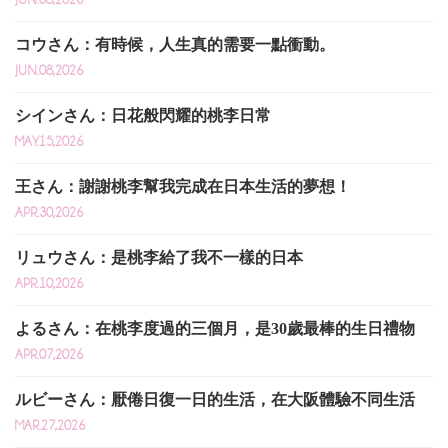
コウさん：有時候，人生真的需要一點衝動。
JUN.08,2026
シインさん：日花般閃耀的桃李日常
MAY.15,2026
王さん：謝謝桃李幫我完成在日本生活的夢想！
APR.30,2026
リュウさん：是桃李給了我不一樣的日本
APR.10,2026
よるさん：在桃李度過的三個月，是30歲最棒的生日禮物
APR.07,2026
ルビーさん：厭倦日復一日的生活，在大阪體驗不同生活
MAR.27,2026