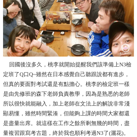
回國後沒多久，桃李就開始提醒我們該準備上N3檢
定班了Q口Q~雖然在日本感覺自己聽跟說都有進步，
但真的要面對考試還是有點擔心。桃李的檢定班一樣
是由先修班的森下老師負責教學，因為是熟悉的老師
所以很快就能融入，加上老師在文法上的解說非常淺
顯易懂，雖然時間緊湊，但能夠上課的時間大家都還
是盡量出席。就這樣在工作之餘所剩無幾的時間，盡
量複習跟寫考古題，終於我也順利考過N3了(灑花)。