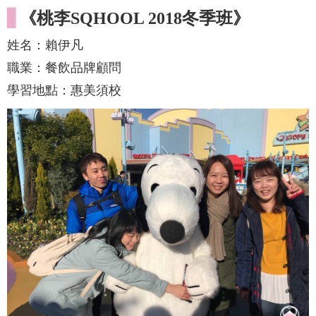
▋
《桃李SQHOOL 2018冬季班》
姓名：賴伊凡
職業：餐飲品牌顧問
學習地點：惠美須校