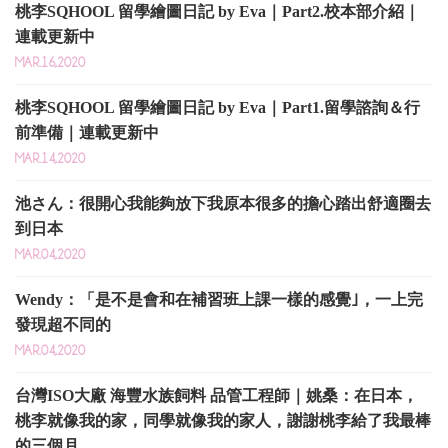
桃李SQHOOL 留學繪圖日記 by Eva｜Part2.校本部介紹｜
連載更新中
MAR.16,2020
桃李SQHOOL 留學繪圖日記 by Eva｜Part1.留學諮詢＆行
前準備｜連載更新中
MAR.14,2020
池さん：很開心我能夠放下我原本很多的擔心踏出舒適圈去
到日本
MAR.04,2020
Wendy：「是不是會和在補習班上課一樣的感覺｣，一上完
發現超不同的
MAR.04,2020
台灣ISO大廠 海豐水族飼料 品管工程師｜姚桑：在日本，
桃李就像我的家，同學就像我的家人，謝謝桃李給了我最棒
的三個月