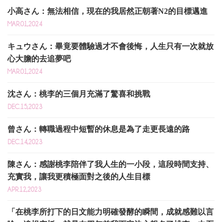
小高さん：無法相信，現在的我居然正朝著N2的目標邁進
MAR.01,2024
キュウさん：畢竟要體驗過才不會後悔，人生只有一次就放
心大膽的去追夢吧
MAR.01,2024
沈さん：桃李的三個月充滿了驚喜和挑戰
DEC.15,2023
曾さん：轉職過程中短暫的休息是為了走更長遠的路
DEC.14,2023
陳さん：感謝桃李陪伴了我人生的一小段，這段時間支持、
充實我，讓我更積極面對之後的人生目標
APR.12,2023
「在桃李所打下的日文能力明確發酵的瞬間，成就感難以言