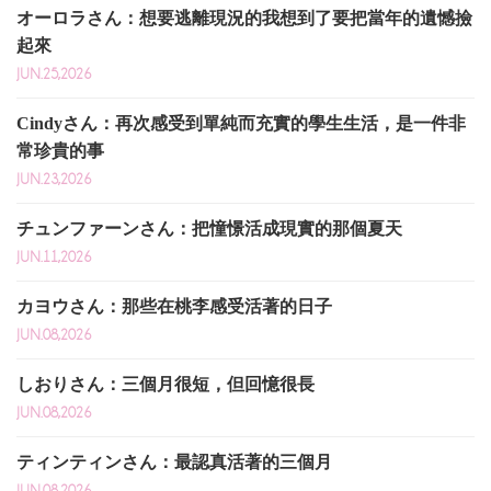
オーロラさん：想要逃離現況的我想到了要把當年的遺憾撿
起來
JUN.25,2026
Cindyさん：再次感受到單純而充實的學生生活，是一件非
常珍貴的事
JUN.23,2026
チュンファーンさん：把憧憬活成現實的那個夏天
JUN.11,2026
カヨウさん：那些在桃李感受活著的日子
JUN.08,2026
しおりさん：三個月很短，但回憶很長
JUN.08,2026
ティンティンさん：最認真活著的三個月
JUN.08,2026