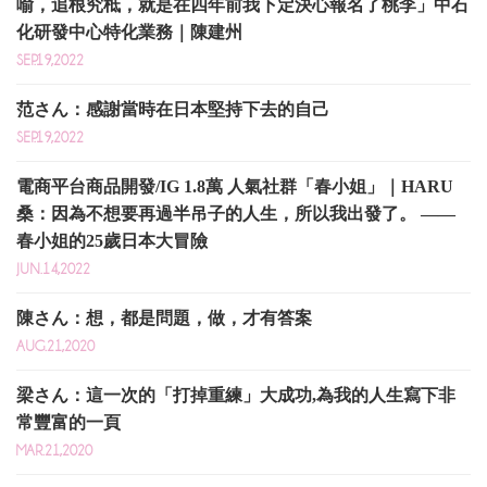
喻，追根究柢，就是在四年前我下定決心報名了桃李」中石
化研發中心特化業務｜陳建州
SEP.19,2022
范さん：感謝當時在日本堅持下去的自己
SEP.19,2022
電商平台商品開發/IG 1.8萬 人氣社群「春小姐」｜HARU
桑：因為不想要再過半吊子的人生，所以我出發了。 ——
春小姐的25歲日本大冒險
JUN.14,2022
陳さん：想，都是問題，做，才有答案
AUG.21,2020
梁さん：這一次的「打掉重練」大成功,為我的人生寫下非
常豐富的一頁
MAR.21,2020