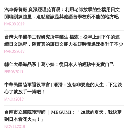
汽車保養廠 資深經理范育晟：利用老師放學的空檔用日文
閒聊訓練膽量，這點應該是其他語言學校所不能的地方吧
MAR.05,2019
台灣大學醫學工程研究所畢業生 楊森：從早上到下午的連
續日文課程，確實真的讓日文能力在短時間迅速提升了不少
MAR.05,2019
輔仁大學織品系｜葛小妹：從日本人的經驗中充實自己
FEB.08,2019
中華民國陸軍退役軍官 | 潘潘：沒有非要走的人生，下定決
心了就放手一搏吧！ ​
JAN.03,2019
台南市立醫院護理師 ｜MEGUMI：「28歲的夏天，我決定
到日本看花火去！」
NOV.11,2018