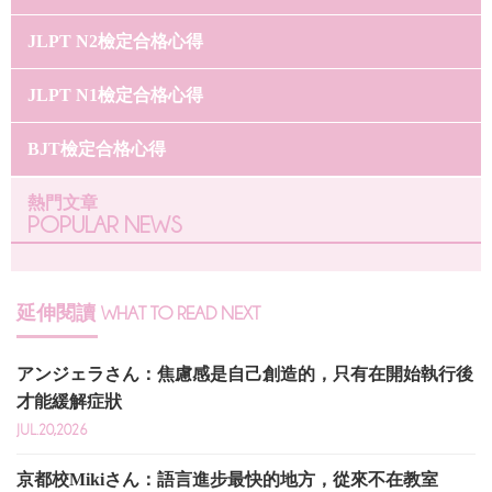
JLPT N2檢定合格心得
JLPT N1檢定合格心得
BJT檢定合格心得
熱門文章
POPULAR NEWS
延伸閱讀
WHAT TO READ NEXT
アンジェラさん：焦慮感是自己創造的，只有在開始執行後
才能緩解症狀
JUL.20,2026
京都校Mikiさん：語言進步最快的地方，從來不在教室