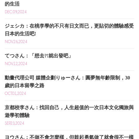
的生活
DEC.09,2024
ジェシカ：在桃李學的不只有日文而已，更貼切的體驗感受
日本的生活吧!
NOV.26,2024
てつさん：「想去?!就出發吧」
NOV.12,2024
動畫代理公司 媒體企劃りゅーさん：圓夢無年齡限制，30
歲的日本留學之路
OCT.01,2024
京都校李さん：找回自己，人生超值的一次日本文化獨旅與
遊學初體驗
SEP.23,2024
ヨウさん：不做不會怎麼樣，但鼓起勇氣做了就會很不一樣