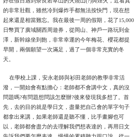
好在假日遇到奈良若草山的火燒山(?)與煙火，近看真
的非常壯觀，雖然冷到爆炸手都無法按快門，現在想
起來還是相當難忘。我在最後一周的假期，花了15,000
日幣買了廣域關西周遊券，從岡山、神戶一路玩到金
澤，新幹線坐到飽，非常幸運的今年梅花、櫻花都提
早開，兩個願望一次滿足，過了一個非常充實的冬
天。
在學校上課，安永老師與衫田老師的教學非常活
潑，一開始會有點擔心：老師都不會講中文，真的沒
問題嗎?有問題想問該怎麼辦?後來發現我多想了。首
先，去的目的就是學日文，盡量把自己會的單字句子
都拿出來講，如果老師還是聽不懂，比手畫腳也可
以，老師都會盡力的去理解我們想表達的，再用日文
告訴我們要怎麼表達，慢慢的累積聽力跟口說，從一