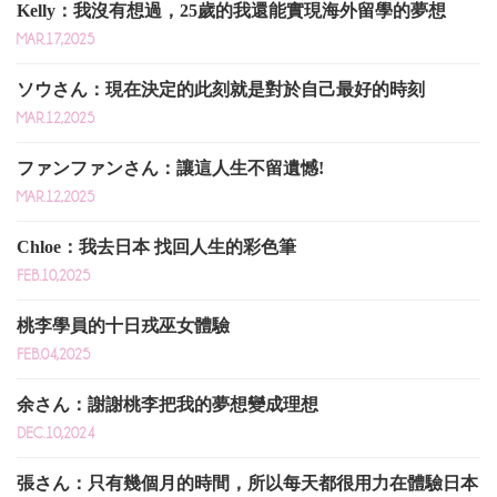
Kelly：我沒有想過，25歲的我還能實現海外留學的夢想
MAR.17,2025
ソウさん：現在決定的此刻就是對於自己最好的時刻
MAR.12,2025
ファンファンさん：讓這人生不留遺憾!
MAR.12,2025
Chloe：我去日本 找回人生的彩色筆
FEB.10,2025
桃李學員的十日戎巫女體驗
FEB.04,2025
余さん：謝謝桃李把我的夢想變成理想
DEC.10,2024
張さん：只有幾個月的時間，所以每天都很用力在體驗日本