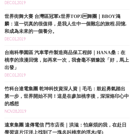
DEC.01,2019
世界街舞大賽 台灣區冠軍x世界TOP3舞團｜BBOY鴻
麟：這一切真的很值得，是我人生中一個難忘的旅程.回憶.
和成為未來的一個養分。
DEC.01,2019
台南科學園區 汽車零件製造商品保工程師｜HANA桑：在
桃李的浪漫回憶，如再來一次，我會毫不猶豫說「好，馬上
出發」
DEC.01,2019
竹科台達電集團 乾坤科技資深人資｜毛毛：鼓起勇氣踏出
第一步，世界開始不同！這是在參加桃李後，深深烙印心中
的感想
NOV.28,2019
遠東集團 遠傳電信 門市店長｜洪滋：怕麻煩的我，在赴日
學習這片汪洋上找到了一塊名叫桃李的浮木(笑)