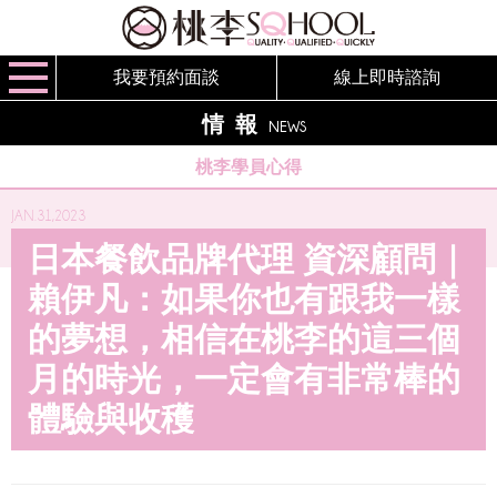
我要預約面談
線上即時諮詢
情報
NEWS
桃李學員心得
JAN.31,2023
日本餐飲品牌代理 資深顧問｜
賴伊凡：如果你也有跟我一樣
的夢想，相信在桃李的這三個
月的時光，一定會有非常棒的
體驗與收穫