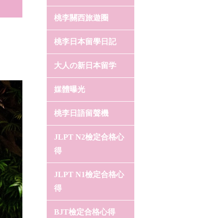
桃李關西旅遊圈
桃李日本留學日記
大人の新日本留学
媒體曝光
桃李日語留聲機
JLPT N2檢定合格心
得
JLPT N1檢定合格心
得
BJT檢定合格心得