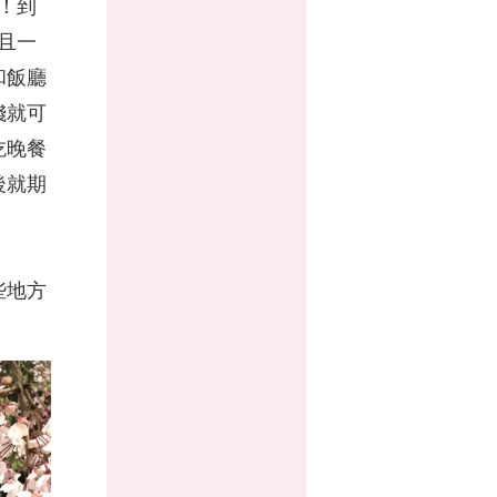
！到
而且一
和飯廳
錢就可
吃晚餐
後就期
些地方