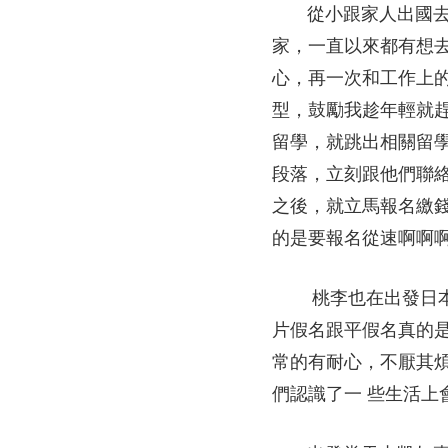
從小跟家人出國去日
家，一直以來都有想
心，再一次和工作上的
型，鼓勵我趁年輕就趕快
留學，就跳出相關留
段落，立刻跟他們聯
之後，就立馬報名繳
的是要報名從速啊啊
桃李也在出發日本前
片假名跟平假名真的
常的有耐心，不厭其
們認識了一 些生