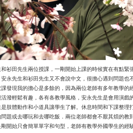
生和衫田先生兩位授課，一剛開始上課的時候實在有點緊
，安永先生和衫田先生又不會說中文，很擔心遇到問題也
堂課發現我的擔心是多餘的，因為兩位老師有多年教學的
很活潑輕鬆有趣，各有各教學風格，安永先生是會用演戲
生是肢體動作和小道具讓學生了解。休息時間和下課整理
的問題或去哪玩和去哪吃飯．兩位老師都會不厭其煩的教
是剛開始只會簡單單字和句型，老師有教學外國學生的經