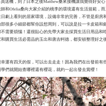
機，到了日本之後Matthew桑來接機讓我覺得好安心
師和Ofelia桑向大家介紹的桃李的環境還有生活規範，
在日劇上看到的居家環境，設備非常的完善，不管是廚房
內部很多小細節都幫你設想周到，可以說是拉一卡皮箱和
都不需要煩惱！還很貼心的先帶大家去採買生活日用品和
家和購買生活必需品的玉出和唐吉軻德，都安頓整理好之
。
很幸運有四天的假，可以出去走走！因為我們在出發前有
同學們就開始查哪裡還有櫻花，就約一起出發去賞櫻！