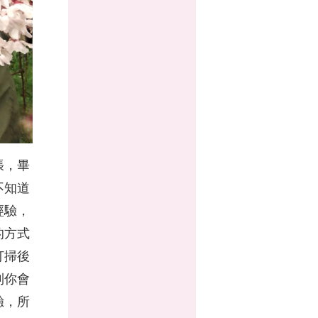
張，畢
不知道
經驗，
的方式
打掃後
到你會
驗，所