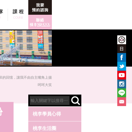
隊
課程
M
COURSE
春季班的回憶，讓我不由自主嘴角上揚
呵呵大笑
份
桃李學員心得
桃李生活圈