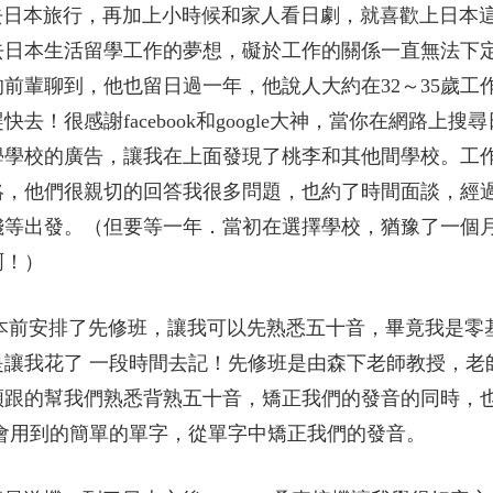
本旅行，再加上小時候和家人看日劇，就喜歡上日本
去日本生活留學工作的夢想，礙於工作的關係一直無法下
前輩聊到，他也留日過一年，他說人大約在32～35歲工
去！很感謝facebook和google大神，當你在網路上搜
學學校的廣告，讓我在上面發現了桃李和其他間學校。工
絡，他們很親切的回答我很多問題，也約了時間面談，經
錢等出發。（但要等一年．當初在選擇學校，猶豫了一個
啊！）
安排了先修班，讓我可以先熟悉五十音，畢竟我是零
是讓我花了 一段時間去記！先修班是由森下老師教授，老
煩跟的幫我們熟悉背熟五十音，矯正我們的發音的同時，
活上會用到的簡單的單字，從單字中矯正我們的發音