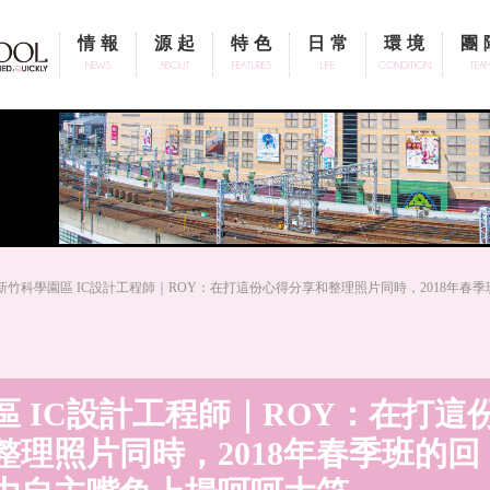
情報
源起
特色
日常
環境
團
NEWS
ABOUT
FEATURES
LIFE
CONDITION
TEA
 新竹科學園區 IC設計工程師｜ROY：在打這份心得分享和整理照片同時，2018年
區 IC設計工程師｜ROY：在打這
整理照片同時，2018年春季班的回