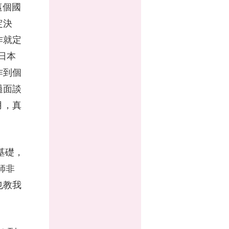
這個國
定決
作就定
尋日本
作到個
過面談
月，真
基礎，
師非
也教我
。