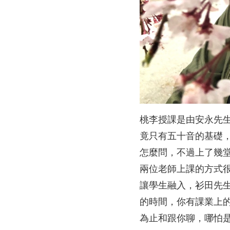
桃李授課是由安永先
竟只有五十音的基礎
怎麼問，不過上了幾
兩位老師上課的方式
讓學生融入，衫田先
的時間，你有課業上
為止和跟你聊，哪怕