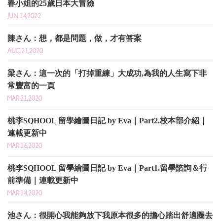
春小姐的25歲日本大冒險
JUN.14,2022
陳さん：想，都是問題，做，才有答案
AUG.21,2020
梁さん：這一次的「打掉重練」大成功,為我的人生寫下非
常豐富的一頁
MAR.21,2020
桃李SQHOOL 留學繪圖日記 by Eva｜Part2.校本部介紹｜
連載更新中
MAR.16,2020
桃李SQHOOL 留學繪圖日記 by Eva｜Part1.留學諮詢＆行
前準備｜連載更新中
MAR.14,2020
池さん：很開心我能夠放下我原本很多的擔心踏出舒適圈去