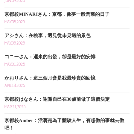
JUN.09,2025
京都校MINARIさん：京都，像夢一般閃耀的日子
MAY.08,2025
アシさん：在桃李，遇見從未見過的景色
MAY.05,2025
コニーさん：遲來的出發，卻是最好的安排
MAY.01,2025
かおりさん：這三個月會是我最珍貴的回憶
APR.14,2025
京都校はなさん：謝謝自己在30歲前做了這個決定
MAR.21,2025
京都校Amber：活著是為了體驗人生，有想做的事就去做
吧！