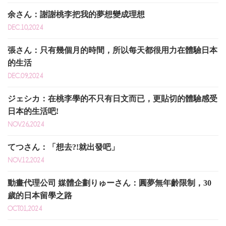
余さん：謝謝桃李把我的夢想變成理想
DEC.10,2024
張さん：只有幾個月的時間，所以每天都很用力在體驗日本
的生活
DEC.09,2024
ジェシカ：在桃李學的不只有日文而已，更貼切的體驗感受
日本的生活吧!
NOV.26,2024
てつさん：「想去?!就出發吧」
NOV.12,2024
動畫代理公司 媒體企劃りゅーさん：圓夢無年齡限制，30
歲的日本留學之路
OCT.01,2024