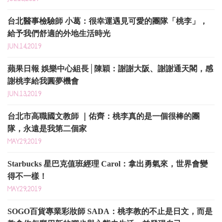
台北醫事檢驗師 小葛：很幸運遇見可愛的團隊「桃李」，
給予我們舒適的外地生活時光
JUN.14,2019
蘋果日報 娛樂中心組長│陳穎：謝謝大阪、謝謝通天閣，感
謝桃李給我圓夢機會
JUN.13,2019
台北市高職國文教師 ｜佑齊：桃李真的是一個很棒的團
隊，永遠是我第二個家
MAY.29,2019
Starbucks 星巴克值班經理 Carol：拿出勇氣來，世界會變
得不一樣！
MAY.29,2019
SOGO百貨專業彩妝師 SADA：桃李教的不止是日文，而是