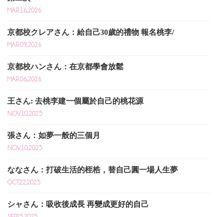
MAR.16,2026
京都校クレアさん：給自己30歲的禮物 報名桃李/
MAR.09,2026
京都校ハンさん：在京都學會放鬆
MAR.06,2026
王さん: 去桃李建一個屬於自己的桃花源
NOV.10,2025
張さん：如夢一般的三個月
NOV.10,2025
ななさん：打破生活的桎梏，替自己圓一場人生夢
OCT.22,2025
シャさん：吸收後成長 再變成更好的自己
SEP.25,2025