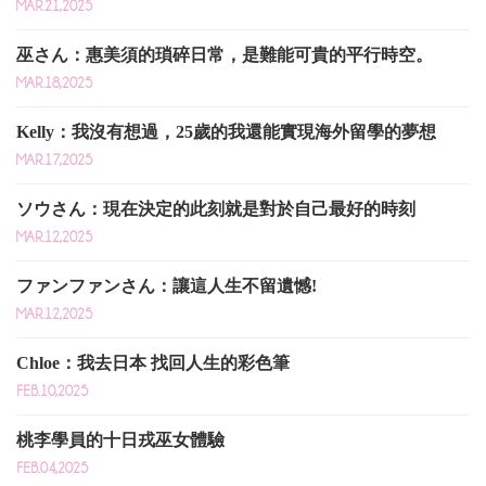
MAR.21,2025
巫さん：惠美須的瑣碎日常，是難能可貴的平行時空。
MAR.18,2025
Kelly：我沒有想過，25歲的我還能實現海外留學的夢想
MAR.17,2025
ソウさん：現在決定的此刻就是對於自己最好的時刻
MAR.12,2025
ファンファンさん：讓這人生不留遺憾!
MAR.12,2025
Chloe：我去日本 找回人生的彩色筆
FEB.10,2025
桃李學員的十日戎巫女體驗
FEB.04,2025