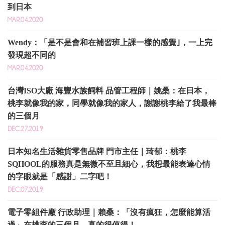
到日本
MAR.04,2020
Wendy：「是不是會和在補習班上課一樣的感覺｣，一上完
發現超不同的
MAR.04,2020
台灣ISO大廠 海豐水族飼料 品管工程師｜姚桑：在日本，
桃李就像我的家，同學就像我的家人，謝謝桃李給了我最棒
的三個月
DEC.27,2019
日本知名生活雜貨零售品牌 門市主任｜琦郁：桃李
SQHOOL的服務真是無微不至且細心，我想最能表達心情
的字眼就是「感謝」二字吧！
DEC.07,2019
電子零組件廠 行政助理｜賴桑：「沒有瘋狂，怎麼能算活
過」在桃李的三個月，真的很值得！