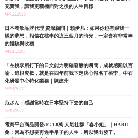
充實我，讓我更積極面對之後的人生目標
APR.12,2023
日本餐飲品牌代理 資深顧問｜賴伊凡：如果你也有跟我一
樣的夢想，相信在桃李的這三個月的時光，一定會有非常棒
的體驗與收穫
JAN.31,2023
「在桃李所打下的日文能力明確發酵的瞬間，成就感難以言
喻，追根究柢，就是在四年前我下定決心報名了桃李」中石
化研發中心特化業務｜陳建州
SEP.19,2022
范さん：感謝當時在日本堅持下去的自己
SEP.19,2022
電商平台商品開發/IG 1.8萬 人氣社群「春小姐」｜HARU
桑：因為不想要再過半吊子的人生，所以我出發了。 ——