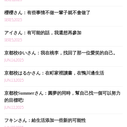
櫻櫻さん：有些事情不做一輩子就不會做了
SEP.25,2025
アイさん：有可能的話，我還想再參加
SEP.25,2025
京都校ゆいさん：我在桃李，找回了那一位愛笑的自己。
JUN.16,2025
京都校はるかさん：在町家裡讀書，在鴨川邊生活
JUN.13,2025
京都校Summerさん：圓夢的同時，幫自己找一個可以努力
的目標吧!
JUN.12,2025
フキンさん：給生活添加一些新的可能性