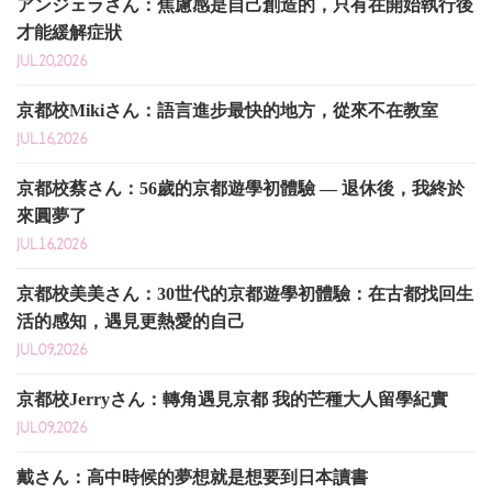
アンジェラさん：焦慮感是自己創造的，只有在開始執行後
才能緩解症狀
JUL.20,2026
京都校Mikiさん：語言進步最快的地方，從來不在教室
JUL.16,2026
京都校蔡さん：56歲的京都遊學初體驗 — 退休後，我終於
來圓夢了
JUL.16,2026
京都校美美さん：30世代的京都遊學初體驗：在古都找回生
活的感知，遇見更熱愛的自己
JUL.09,2026
京都校Jerryさん：轉角遇見京都 我的芒種大人留學紀實
JUL.09,2026
戴さん：高中時候的夢想就是想要到日本讀書