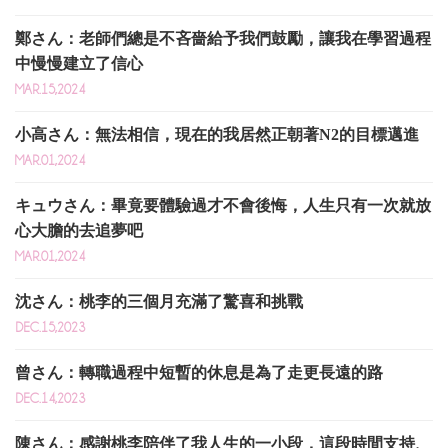
鄭さん：老師們總是不吝嗇給予我們鼓勵，讓我在學習過程
中慢慢建立了信心
MAR.15,2024
小高さん：無法相信，現在的我居然正朝著N2的目標邁進
MAR.01,2024
キュウさん：畢竟要體驗過才不會後悔，人生只有一次就放
心大膽的去追夢吧
MAR.01,2024
沈さん：桃李的三個月充滿了驚喜和挑戰
DEC.15,2023
曾さん：轉職過程中短暫的休息是為了走更長遠的路
DEC.14,2023
陳さん：感謝桃李陪伴了我人生的一小段，這段時間支持、