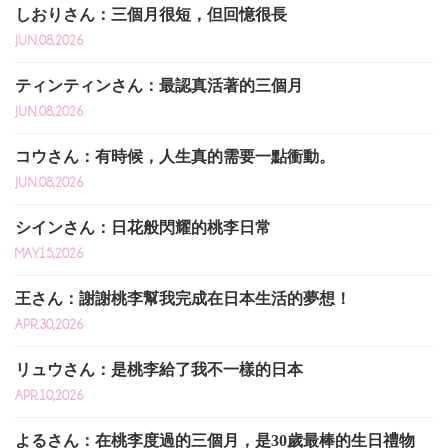
しおりさん：三個月很短，但回憶很長
JUN.08,2026
ティンティンさん：最認真活著的三個月
JUN.08,2026
コウさん：有時候，人生真的需要一點衝動。
JUN.08,2026
シインさん：日花般閃耀的桃李日常
MAY.15,2026
王さん：謝謝桃李幫我完成在日本生活的夢想！
APR.30,2026
リュウさん：是桃李給了我不一樣的日本
APR.10,2026
よるさん：在桃李度過的三個月，是30歲最棒的生日禮物