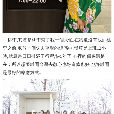
桃李,其實是桃李幫了我一個大忙,在我還沒有找到桃
李之前,處於一個失去至親的傷感中,就算是上班12小
時,就算是日日排滿了行程,快5年了,心裡的傷感還是
在；所以想著離開台灣去散心也好進修也好,也許離開
是最好的療癒方式｡