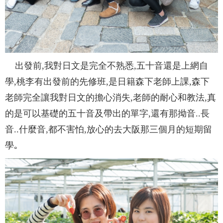
出發前,我對日文是完全不熟悉,五十音還是上網自
學,桃李有出發前的先修班,是日籍森下老師上課,森下
老師完全讓我對日文的擔心消失,老師的耐心和教法,真
的是可以基礎的五十音及帶出的單字,還有那拗音..長
音..什麼音,都不害怕,放心的去大阪那三個月的短期留
學｡