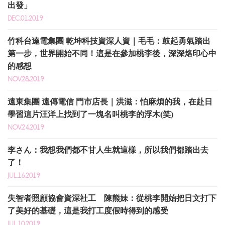
出發」
DEC.01,2019
竹科台達電集團 乾坤科技資深人資｜毛毛：鼓起勇氣踏出
第一步，世界開始不同！這是在參加桃李後，深深烙印心中
的感想
NOV.28,2019
遠東集團 遠傳電信 門市店長｜洪滋：怕麻煩的我，在赴日
學習這片汪洋上找到了一塊名叫桃李的浮木(笑)
NOV.24,2019
李さん：我想我們都不甘人生就這樣，所以我們都踏出去
了！
JUL.16,2019
失智者照顧協會資深社工 陳熊妹：從桃李開始把日文打下
了美好的基礎，這是我打工度假時得到的感受
JUL.10,2019