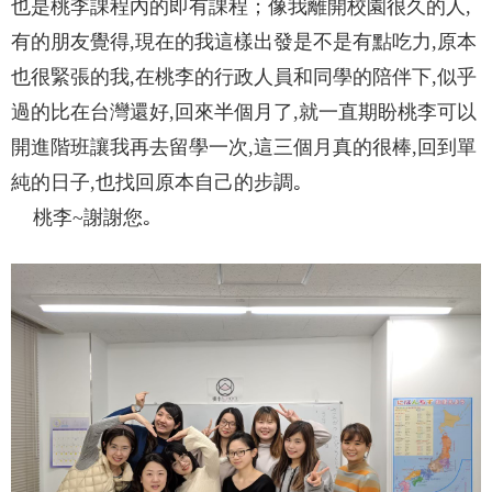
也是桃李課程內的即有課程；像我離開校園很久的人,
有的朋友覺得,現在的我這樣出發是不是有點吃力,原本
也很緊張的我,在桃李的行政人員和同學的陪伴下,似乎
過的比在台灣還好,回來半個月了,就一直期盼桃李可以
開進階班讓我再去留學一次,這三個月真的很棒,回到單
純的日子,也找回原本自己的步調｡
桃李~謝謝您｡