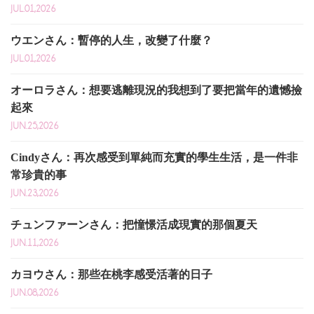
JUL.01,2026
ウエンさん：暫停的人生，改變了什麼？
JUL.01,2026
オーロラさん：想要逃離現況的我想到了要把當年的遺憾撿
起來
JUN.25,2026
Cindyさん：再次感受到單純而充實的學生生活，是一件非
常珍貴的事
JUN.23,2026
チュンファーンさん：把憧憬活成現實的那個夏天
JUN.11,2026
カヨウさん：那些在桃李感受活著的日子
JUN.08,2026