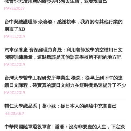
教會你怎麼用新的腳步與心態去生活，並發現自己
MAY.28,2019
台中榮總護理師 佘姿姿：感謝桃李，我終於有其他行業的
朋友了XD
MAR.11,2019
汽車保養廠 資深經理范育晟：利用老師放學的空檔用日文
閒聊訓練膽量，這點應該是其他語言學校所不能的地方吧
MAR.05,2019
台灣大學醫學工程研究所畢業生 楊森：從早上到下午的連
續日文課程，確實真的讓日文能力在短時間迅速提升了不少
MAR.05,2019
輔仁大學織品系｜葛小妹：從日本人的經驗中充實自己
FEB.08,2019
中華民國陸軍退役軍官 | 潘潘：沒有非要走的人生，下定決