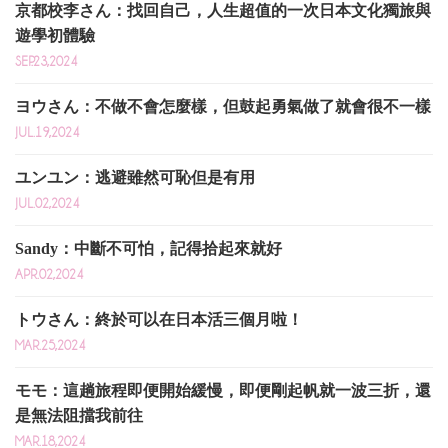
京都校李さん：找回自己，人生超值的一次日本文化獨旅與
遊學初體驗
SEP.23,2024
ヨウさん：不做不會怎麼樣，但鼓起勇氣做了就會很不一樣
JUL.19,2024
ユンユン：逃避雖然可恥但是有用
JUL.02,2024
Sandy：中斷不可怕，記得拾起來就好
APR.02,2024
トウさん：終於可以在日本活三個月啦！
MAR.25,2024
モモ：這趟旅程即便開始緩慢，即便剛起帆就一波三折，還
是無法阻擋我前往
MAR.18,2024