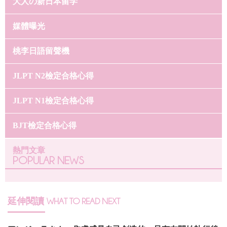
大人の新日本留学
媒體曝光
桃李日語留聲機
JLPT N2檢定合格心得
JLPT N1檢定合格心得
BJT檢定合格心得
熱門文章
POPULAR NEWS
延伸閱讀
WHAT TO READ NEXT