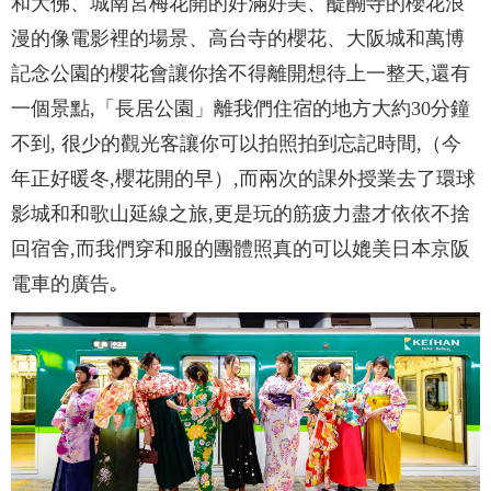
和大佛、城南宮梅花開的好滿好美、醍醐寺的櫻花浪
漫的像電影裡的場景、高台寺的櫻花、大阪城和萬博
記念公園的櫻花會讓你捨不得離開想待上一整天,還有
一個景點,「長居公園」離我們住宿的地方大約30分鐘
不到, 很少的觀光客讓你可以拍照拍到忘記時間,（今
年正好暖冬,櫻花開的早）,而兩次的課外授業去了環球
影城和和歌山延線之旅,更是玩的筋疲力盡才依依不捨
回宿舍,而我們穿和服的團體照真的可以媲美日本京阪
電車的廣告｡