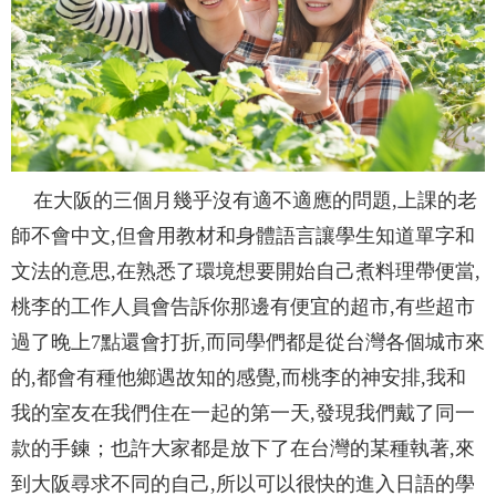
在大阪的三個月幾乎沒有適不適應的問題,上課的老
師不會中文,但會用教材和身體語言讓學生知道單字和
文法的意思,在熟悉了環境想要開始自己煮料理帶便當,
桃李的工作人員會告訴你那邊有便宜的超市,有些超市
過了晚上7點還會打折,而同學們都是從台灣各個城市來
的,都會有種他鄉遇故知的感覺,而桃李的神安排,我和
我的室友在我們住在一起的第一天,發現我們戴了同一
款的手鍊；也許大家都是放下了在台灣的某種執著,來
到大阪尋求不同的自己,所以可以很快的進入日語的學