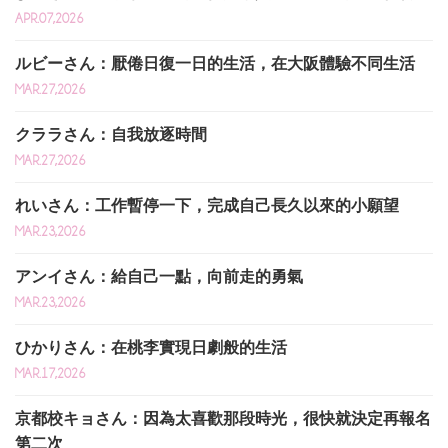
APR.07,2026
ルビーさん：厭倦日復一日的生活，在大阪體驗不同生活
MAR.27,2026
クララさん：自我放逐時間
MAR.27,2026
れいさん：工作暫停一下，完成自己長久以來的小願望
MAR.23,2026
アンイさん：給自己一點，向前走的勇氣
MAR.23,2026
ひかりさん：在桃李實現日劇般的生活
MAR.17,2026
京都校キョさん：因為太喜歡那段時光，很快就決定再報名
第二次