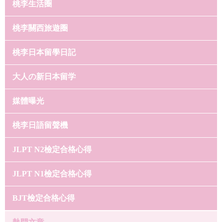
桃李生活圈
桃李關西旅遊圈
桃李日本留學日記
大人の新日本留学
媒體曝光
桃李日語留聲機
JLPT N2檢定合格心得
JLPT N1檢定合格心得
BJT檢定合格心得