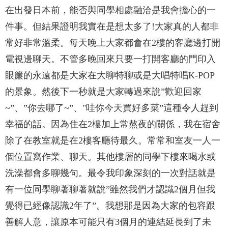
在出發日本前，能否與同學相處融洽是我會擔心的一
件事。但結果證明我實在是想太多了!大家真的人都非
常好非常溫柔。每天晚上大家都會在2樓的客廳邊打開
電視邊聊天。不管多晚回來只要一打開客廳的門印入
眼簾的永遠都是大家在大聊特聊或是大唱特唱K-POP
的景象。然後下一秒就是大家轉過來說”歡迎回家
~”、”你去哪了~”、"哇你今天買好多菜”這種令人趕到
幸福的話。因為住在2樓加上常熬夜的關係，我在宿舍
除了在教室就是在2樓客廳待最久。常常和室友一人一
個位置寫作業、聊天。其他樓層的同學下樓來喝水或
洗澡都會多聊幾句。最令我印象深刻的一次對話就是
有一位同學聊著聊著就說”雖然我們才認識2個月但我
覺得已經像認識2年了”。我想那是因為大家的包容跟
善解人意，讓原本可能只有3個月的連結延長到了未