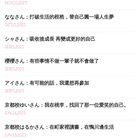
NOV.10,2025
ななさん：打破生活的桎梏，替自己圓一場人生夢
OCT.22,2025
シャさん：吸收後成長 再變成更好的自己
SEP.25,2025
櫻櫻さん：有些事情不做一輩子就不會做了
SEP.25,2025
アイさん：有可能的話，我還想再參加
SEP.25,2025
京都校ゆいさん：我在桃李，找回了那一位愛笑的自己。
JUN.16,2025
京都校はるかさん：在町家裡讀書，在鴨川邊生活
JUN.13,2025