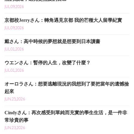
JUL.09,2026
京都校Jerryさん：轉角遇見京都 我的芒種大人留學紀實
JUL.09,2026
戴さん：高中時候的夢想就是想要到日本讀書
JUL.01,2026
ウエンさん：暫停的人生，改變了什麼？
JUL.01,2026
オーロラさん：想要逃離現況的我想到了要把當年的遺憾撿
起來
JUN.25,2026
Cindyさん：再次感受到單純而充實的學生生活，是一件非
常珍貴的事
JUN.23,2026