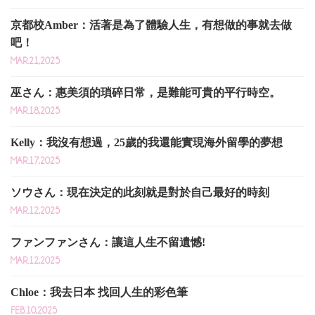
京都校Amber：活著是為了體驗人生，有想做的事就去做
吧！
MAR.21,2025
巫さん：惠美須的瑣碎日常，是難能可貴的平行時空。
MAR.18,2025
Kelly：我沒有想過，25歲的我還能實現海外留學的夢想
MAR.17,2025
ソウさん：現在決定的此刻就是對於自己最好的時刻
MAR.12,2025
ファンファンさん：讓這人生不留遺憾!
MAR.12,2025
Chloe：我去日本 找回人生的彩色筆
FEB.10,2025