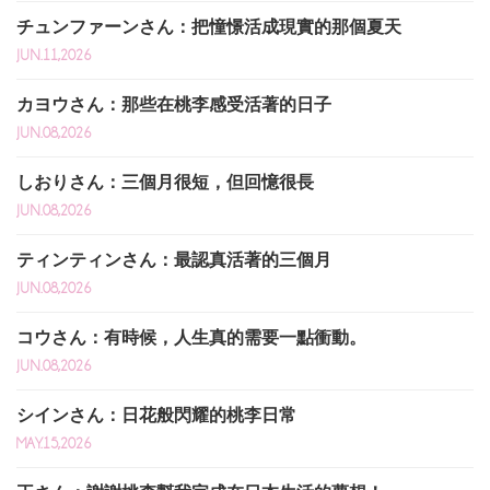
チュンファーンさん：把憧憬活成現實的那個夏天
JUN.11,2026
カヨウさん：那些在桃李感受活著的日子
JUN.08,2026
しおりさん：三個月很短，但回憶很長
JUN.08,2026
ティンティンさん：最認真活著的三個月
JUN.08,2026
コウさん：有時候，人生真的需要一點衝動。
JUN.08,2026
シインさん：日花般閃耀的桃李日常
MAY.15,2026