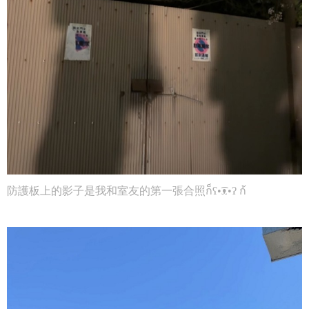
防護板上的影子是我和室友的第一張合照ก็ʕ•͡ᴥ•ʔ ก้