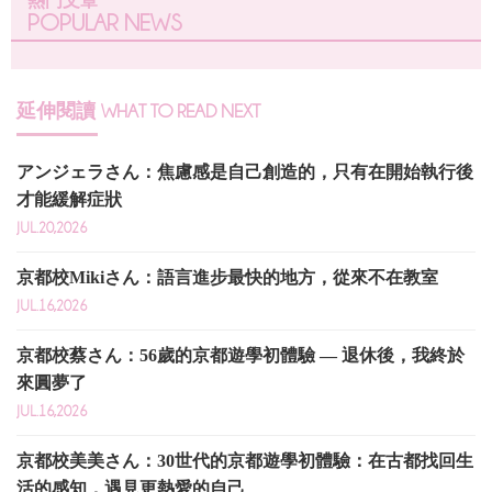
熱門文章
POPULAR NEWS
延伸閱讀
WHAT TO READ NEXT
アンジェラさん：焦慮感是自己創造的，只有在開始執行後
才能緩解症狀
JUL.20,2026
京都校Mikiさん：語言進步最快的地方，從來不在教室
JUL.16,2026
京都校蔡さん：56歲的京都遊學初體驗 — 退休後，我終於
來圓夢了
JUL.16,2026
京都校美美さん：30世代的京都遊學初體驗：在古都找回生
活的感知，遇見更熱愛的自己