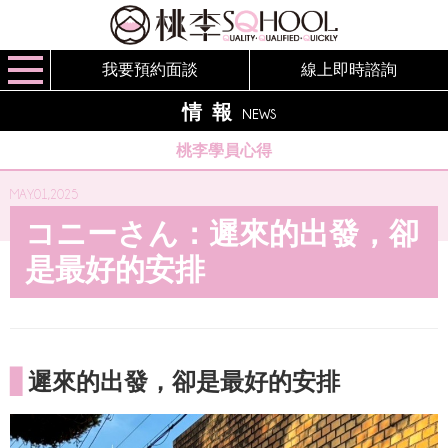
我要預約面談
線上即時諮詢
情報
NEWS
桃李學員心得
MAY.01,2025
コニーさん：遲來的出發，卻
是最好的安排
▋
遲來的出發，卻是最好的安排