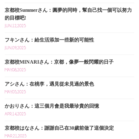
京都校Summerさん：圓夢的同時，幫自己找一個可以努力
的目標吧!
JUN.12,2025
フキンさん：給生活添加一些新的可能性
JUN.09,2025
京都校MINARIさん：京都，像夢一般閃耀的日子
MAY.08,2025
アシさん：在桃李，遇見從未見過的景色
MAY.05,2025
かおりさん：這三個月會是我最珍貴的回憶
APR.14,2025
京都校はなさん：謝謝自己在30歲前做了這個決定
MAR.21,2025