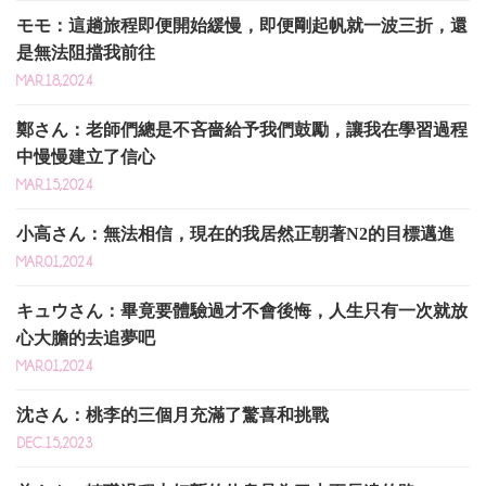
モモ：這趟旅程即便開始緩慢，即便剛起帆就一波三折，還
是無法阻擋我前往
MAR.18,2024
鄭さん：老師們總是不吝嗇給予我們鼓勵，讓我在學習過程
中慢慢建立了信心
MAR.15,2024
小高さん：無法相信，現在的我居然正朝著N2的目標邁進
MAR.01,2024
キュウさん：畢竟要體驗過才不會後悔，人生只有一次就放
心大膽的去追夢吧
MAR.01,2024
沈さん：桃李的三個月充滿了驚喜和挑戰
DEC.15,2023