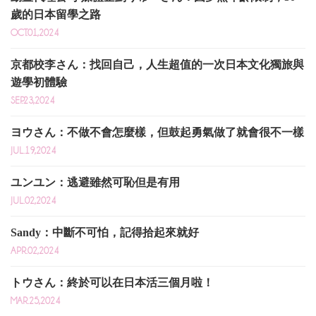
歲的日本留學之路
OCT.01,2024
京都校李さん：找回自己，人生超值的一次日本文化獨旅與
遊學初體驗
SEP.23,2024
ヨウさん：不做不會怎麼樣，但鼓起勇氣做了就會很不一樣
JUL.19,2024
ユンユン：逃避雖然可恥但是有用
JUL.02,2024
Sandy：中斷不可怕，記得拾起來就好
APR.02,2024
トウさん：終於可以在日本活三個月啦！
MAR.25,2024