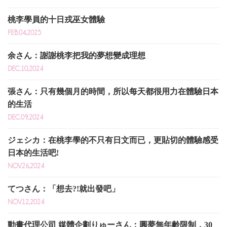
桃李學員的十日戎巫女體驗
FEB.04,2025
余さん：謝謝桃李把我的夢想變成理想
DEC.10,2024
張さん：只有幾個月的時間，所以每天都很用力在體驗日本
的生活
DEC.09,2024
ジェシカ：在桃李學的不只有日文而已，更貼切的體驗感受
日本的生活吧!
NOV.26,2024
てつさん：「想去?!就出發吧」
NOV.12,2024
動畫代理公司 媒體企劃りゅーさん：圓夢無年齡限制，30