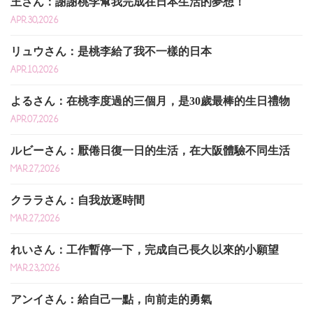
王さん：謝謝桃李幫我完成在日本生活的夢想！
APR.30,2026
リュウさん：是桃李給了我不一樣的日本
APR.10,2026
よるさん：在桃李度過的三個月，是30歲最棒的生日禮物
APR.07,2026
ルビーさん：厭倦日復一日的生活，在大阪體驗不同生活
MAR.27,2026
クララさん：自我放逐時間
MAR.27,2026
れいさん：工作暫停一下，完成自己長久以來的小願望
MAR.23,2026
アンイさん：給自己一點，向前走的勇氣