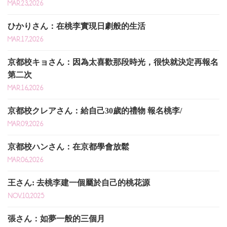
MAR.23,2026
ひかりさん：在桃李實現日劇般的生活
MAR.17,2026
京都校キョさん：因為太喜歡那段時光，很快就決定再報名
第二次
MAR.16,2026
京都校クレアさん：給自己30歲的禮物 報名桃李/
MAR.09,2026
京都校ハンさん：在京都學會放鬆
MAR.06,2026
王さん: 去桃李建一個屬於自己的桃花源
NOV.10,2025
張さん：如夢一般的三個月