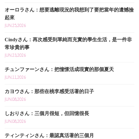
オーロラさん：想要逃離現況的我想到了要把當年的遺憾撿
起來
JUN.25,2026
Cindyさん：再次感受到單純而充實的學生生活，是一件非
常珍貴的事
JUN.23,2026
チュンファーンさん：把憧憬活成現實的那個夏天
JUN.11,2026
カヨウさん：那些在桃李感受活著的日子
JUN.08,2026
しおりさん：三個月很短，但回憶很長
JUN.08,2026
ティンティンさん：最認真活著的三個月