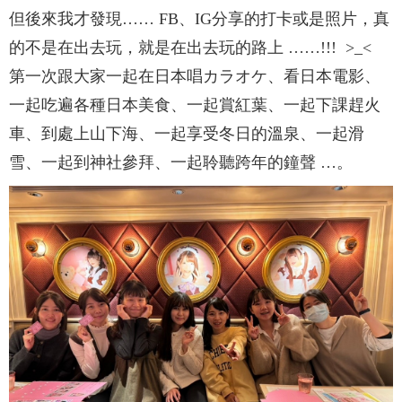
但後來我才發現…… FB、IG分享的打卡或是照片，真
的不是在出去玩，就是在出去玩的路上 ……!!! >_<
第一次跟大家一起在日本唱カラオケ、看日本電影、
一起吃遍各種日本美食、一起賞紅葉、一起下課趕火
車、到處上山下海、一起享受冬日的溫泉、一起滑
雪、一起到神社參拜、一起聆聽跨年的鐘聲 …。