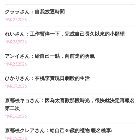
クララさん：自我放逐時間
MAR.27,2026
れいさん：工作暫停一下，完成自己長久以來的小願望
MAR.23,2026
アンイさん：給自己一點，向前走的勇氣
MAR.23,2026
ひかりさん：在桃李實現日劇般的生活
MAR.17,2026
京都校キョさん：因為太喜歡那段時光，很快就決定再報名
第二次
MAR.16,2026
京都校クレアさん：給自己30歲的禮物 報名桃李/
MAR.09,2026