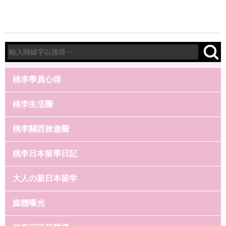
桃李學員心得
桃李生活圈
桃李關西旅遊圈
桃李日本留學日記
大人の新日本留学
媒體曝光