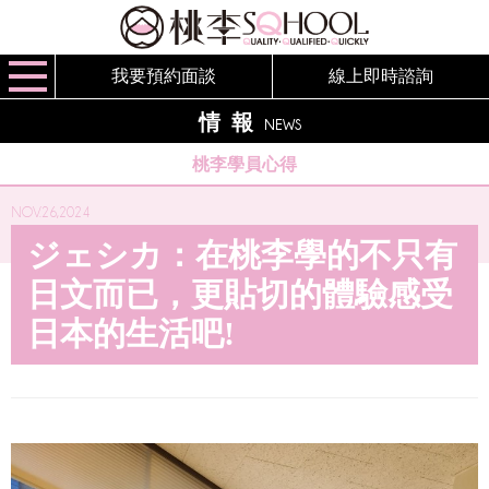
我要預約面談
線上即時諮詢
情報
NEWS
桃李學員心得
NOV.26,2024
ジェシカ：在桃李學的不只有
日文而已，更貼切的體驗感受
日本的生活吧!