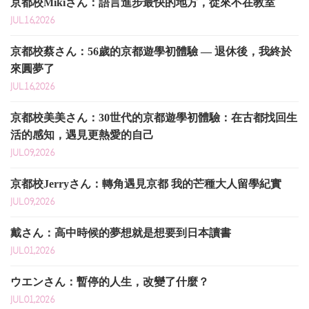
京都校Mikiさん：語言進步最快的地方，從來不在教室
JUL.16,2026
京都校蔡さん：56歲的京都遊學初體驗 — 退休後，我終於
來圓夢了
JUL.16,2026
京都校美美さん：30世代的京都遊學初體驗：在古都找回生
活的感知，遇見更熱愛的自己
JUL.09,2026
京都校Jerryさん：轉角遇見京都 我的芒種大人留學紀實
JUL.09,2026
戴さん：高中時候的夢想就是想要到日本讀書
JUL.01,2026
ウエンさん：暫停的人生，改變了什麼？
JUL.01,2026