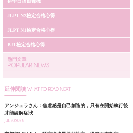
桃李日語留聲機
JLPT N2檢定合格心得
JLPT N1檢定合格心得
BJT檢定合格心得
熱門文章
POPULAR NEWS
延伸閱讀
WHAT TO READ NEXT
アンジェラさん：焦慮感是自己創造的，只有在開始執行後
才能緩解症狀
JUL.20,2026