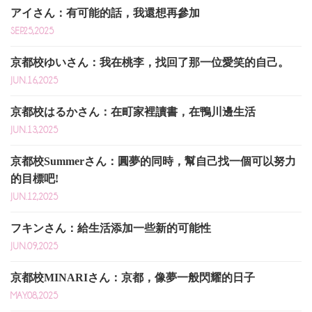
アイさん：有可能的話，我還想再參加
SEP.25,2025
京都校ゆいさん：我在桃李，找回了那一位愛笑的自己。
JUN.16,2025
京都校はるかさん：在町家裡讀書，在鴨川邊生活
JUN.13,2025
京都校Summerさん：圓夢的同時，幫自己找一個可以努力
的目標吧!
JUN.12,2025
フキンさん：給生活添加一些新的可能性
JUN.09,2025
京都校MINARIさん：京都，像夢一般閃耀的日子
MAY.08,2025