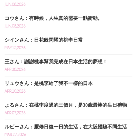
JUN.08,2026
コウさん：有時候，人生真的需要一點衝動。
JUN.08,2026
シインさん：日花般閃耀的桃李日常
MAY.15,2026
王さん：謝謝桃李幫我完成在日本生活的夢想！
APR.30,2026
リュウさん：是桃李給了我不一樣的日本
APR.10,2026
よるさん：在桃李度過的三個月，是30歲最棒的生日禮物
APR.07,2026
ルビーさん：厭倦日復一日的生活，在大阪體驗不同生活
MAR.27,2026