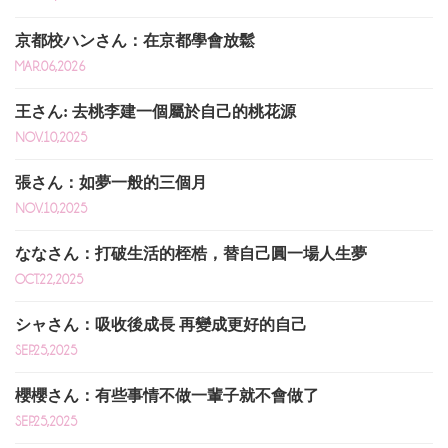
京都校ハンさん：在京都學會放鬆
MAR.06,2026
王さん: 去桃李建一個屬於自己的桃花源
NOV.10,2025
張さん：如夢一般的三個月
NOV.10,2025
ななさん：打破生活的桎梏，替自己圓一場人生夢
OCT.22,2025
シャさん：吸收後成長 再變成更好的自己
SEP.25,2025
櫻櫻さん：有些事情不做一輩子就不會做了
SEP.25,2025