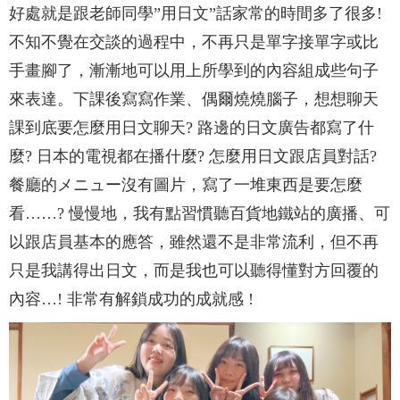
好處就是跟老師同學”用日文”話家常的時間多了很多!
不知不覺在交談的過程中，不再只是單字接單字或比
手畫腳了，漸漸地可以用上所學到的內容組成些句子
來表達。下課後寫寫作業、偶爾燒燒腦子，想想聊天
課到底要怎麼用日文聊天? 路邊的日文廣告都寫了什
麼? 日本的電視都在播什麼? 怎麼用日文跟店員對話?
餐廳的メニュー沒有圖片，寫了一堆東西是要怎麼
看……? 慢慢地，我有點習慣聽百貨地鐵站的廣播、可
以跟店員基本的應答，雖然還不是非常流利，但不再
只是我講得出日文，而是我也可以聽得懂對方回覆的
內容…! 非常有解鎖成功的成就感 !