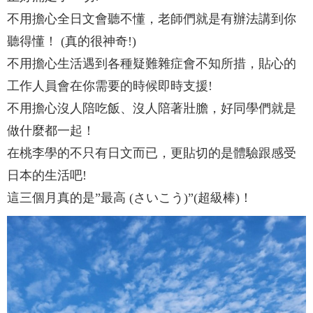
不用擔心全日文會聽不懂，老師們就是有辦法講到你
聽得懂！ (真的很神奇!)
不用擔心生活遇到各種疑難雜症會不知所措，貼心的
工作人員會在你需要的時候即時支援!
不用擔心沒人陪吃飯、沒人陪著壯膽，好同學們就是
做什麼都一起！
在桃李學的不只有日文而已，更貼切的是體驗跟感受
日本的生活吧!
這三個月真的是”最高 (さいこう)”(超級棒)！