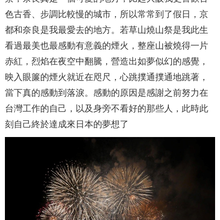
色古香、步調比較慢的城市，所以常常到了假日，京
都和奈良是我最愛去的地方。若草山燒山祭是我此生
看過最美也最感動有意義的煙火，整座山被燒得一片
赤紅，烈焰在夜空中翻騰，營造出如夢似幻的感覺，
映入眼簾的煙火就近在咫尺，心跳撲通撲通地跳著，
當下真的感動到落淚。感動的原因是感謝之前努力在
台灣工作的自己，以及身旁不看好的那些人，此時此
刻自己終於達成來日本的夢想了