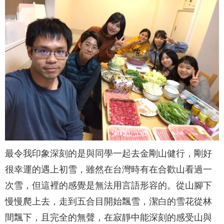
最令我印象深刻的是與同學一起去金剛山健行，剛好
很幸運的遇上初雪，雖然在台灣時有在合歡山看過一
次雪，但這裡的感覺是無法用言語形容的。從山腳下
慢慢爬上去，走到五合目開始飄雪，潔白的雪花從林
間飄下，且完全的無聲，在寂靜中能深刻的感受山與