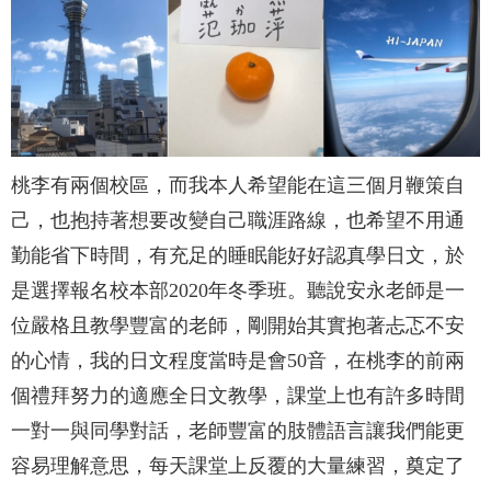
桃李有兩個校區，而我本人希望能在這三個月鞭策自
己，也抱持著想要改變自己職涯路線，也希望不用通
勤能省下時間，有充足的睡眠能好好認真學日文，於
是選擇報名校本部2020年冬季班。聽說安永老師是一
位嚴格且教學豐富的老師，剛開始其實抱著忐忑不安
的心情，我的日文程度當時是會50音，在桃李的前兩
個禮拜努力的適應全日文教學，課堂上也有許多時間
一對一與同學對話，老師豐富的肢體語言讓我們能更
容易理解意思，每天課堂上反覆的大量練習，奠定了