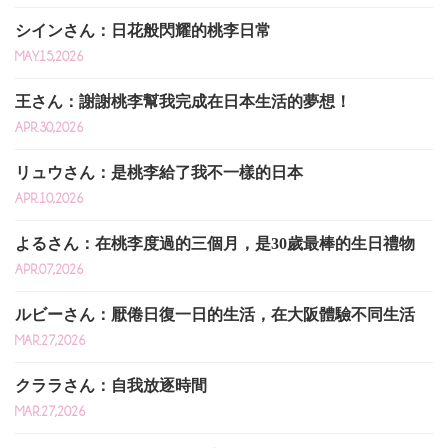
シインさん：日花般閃耀的桃李日常
MAY.15,2026
王さん：謝謝桃李幫我完成在日本生活的夢想！
APR.30,2026
リュウさん：是桃李給了我不一樣的日本
APR.10,2026
よるさん：在桃李度過的三個月，是30歲最棒的生日禮物
APR.07,2026
ルビーさん：厭倦日復一日的生活，在大阪體驗不同生活
MAR.27,2026
クララさん：自我放逐時間
MAR.27,2026