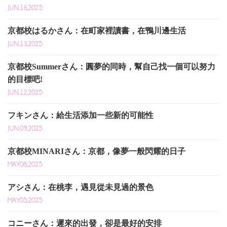
JUN.16,2025
京都校はるかさん：在町家裡讀書，在鴨川邊生活
JUN.13,2025
京都校Summerさん：圓夢的同時，幫自己找一個可以努力
的目標吧!
JUN.12,2025
フキンさん：給生活添加一些新的可能性
JUN.09,2025
京都校MINARIさん：京都，像夢一般閃耀的日子
MAY.08,2025
アシさん：在桃李，遇見從未見過的景色
MAY.05,2025
コニーさん：遲來的出發，卻是最好的安排