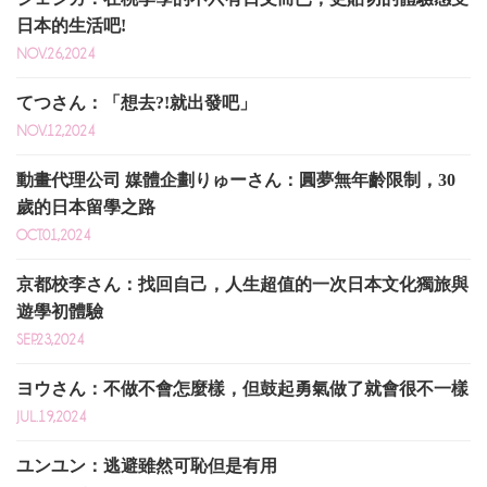
日本的生活吧!
NOV.26,2024
てつさん：「想去?!就出發吧」
NOV.12,2024
動畫代理公司 媒體企劃りゅーさん：圓夢無年齡限制，30
歲的日本留學之路
OCT.01,2024
京都校李さん：找回自己，人生超值的一次日本文化獨旅與
遊學初體驗
SEP.23,2024
ヨウさん：不做不會怎麼樣，但鼓起勇氣做了就會很不一樣
JUL.19,2024
ユンユン：逃避雖然可恥但是有用