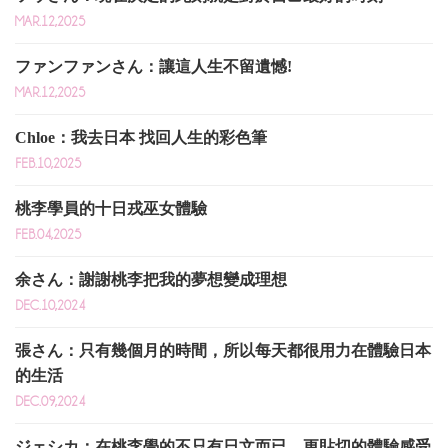
MAR.12,2025
ファンファンさん：讓這人生不留遺憾!
MAR.12,2025
Chloe：我去日本 找回人生的彩色筆
FEB.10,2025
桃李學員的十日戎巫女體驗
FEB.04,2025
余さん：謝謝桃李把我的夢想變成理想
DEC.10,2024
張さん：只有幾個月的時間，所以每天都很用力在體驗日本
的生活
DEC.09,2024
ジェシカ：在桃李學的不只有日文而已，更貼切的體驗感受