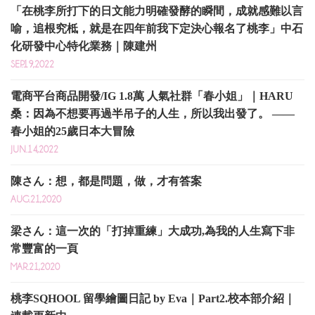
「在桃李所打下的日文能力明確發酵的瞬間，成就感難以言
喻，追根究柢，就是在四年前我下定決心報名了桃李」中石
化研發中心特化業務｜陳建州
SEP.19,2022
電商平台商品開發/IG 1.8萬 人氣社群「春小姐」｜HARU
桑：因為不想要再過半吊子的人生，所以我出發了。 ——
春小姐的25歲日本大冒險
JUN.14,2022
陳さん：想，都是問題，做，才有答案
AUG.21,2020
梁さん：這一次的「打掉重練」大成功,為我的人生寫下非
常豐富的一頁
MAR.21,2020
桃李SQHOOL 留學繪圖日記 by Eva｜Part2.校本部介紹｜