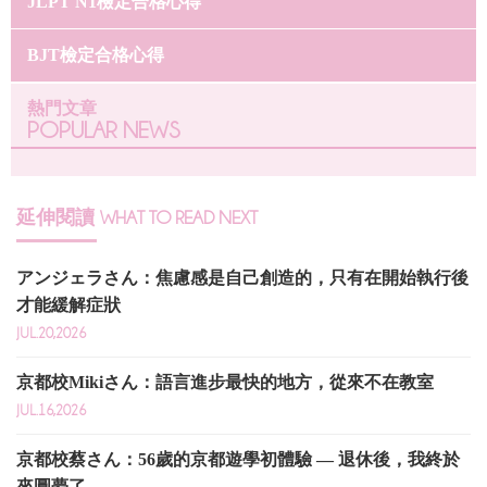
JLPT N1檢定合格心得
BJT檢定合格心得
熱門文章
POPULAR NEWS
延伸閱讀
WHAT TO READ NEXT
アンジェラさん：焦慮感是自己創造的，只有在開始執行後
才能緩解症狀
JUL.20,2026
京都校Mikiさん：語言進步最快的地方，從來不在教室
JUL.16,2026
京都校蔡さん：56歲的京都遊學初體驗 — 退休後，我終於
來圓夢了