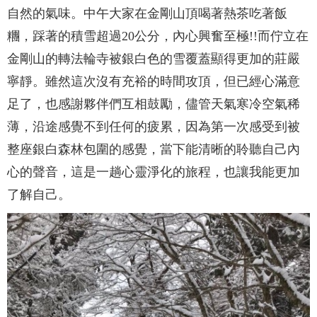
自然的氣味。中午大家在金剛山頂喝著熱茶吃著飯
糰，踩著的積雪超過20公分，內心興奮至極!!而佇立在
金剛山的轉法輪寺被銀白色的雪覆蓋顯得更加的莊嚴
寧靜。雖然這次沒有充裕的時間攻頂，但已經心滿意
足了，也感謝夥伴們互相鼓勵，儘管天氣寒冷空氣稀
薄，沿途感覺不到任何的疲累，因為第一次感受到被
整座銀白森林包圍的感覺，當下能清晰的聆聽自己內
心的聲音，這是一趟心靈淨化的旅程，也讓我能更加
了解自己。