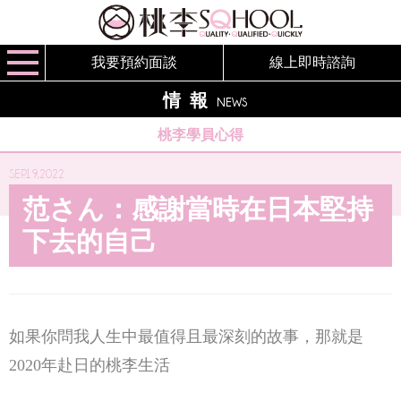
我要預約面談
線上即時諮詢
情報
NEWS
桃李學員心得
SEP.19,2022
范さん：感謝當時在日本堅持
下去的自己
如果你問我人生中最值得且最深刻的故事，那就是
2020年赴日的桃李生活