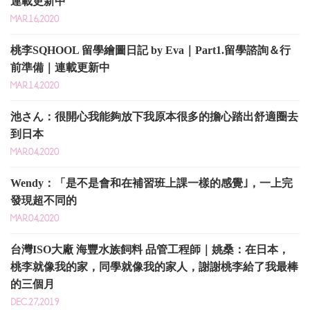
連載更新中
MAR.16,2020
桃李SQHOOL 留學繪圖日記 by Eva｜Part1.留學諮詢＆行
前準備｜連載更新中
MAR.14,2020
池さん：很開心我能夠放下我原本很多的擔心踏出舒適圈去
到日本
MAR.04,2020
Wendy：「是不是會和在補習班上課一樣的感覺｣，一上完
發現超不同的
MAR.04,2020
台灣ISO大廠 海豐水族飼料 品管工程師｜姚桑：在日本，
桃李就像我的家，同學就像我的家人，謝謝桃李給了我最棒
的三個月
DEC.27,2019