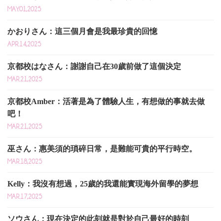
MAY.01,2025
かおりさん：這三個月會是我最珍貴的回憶
APR.14,2025
京都校はなさん：謝謝自己在30歲前做了這個決定
MAR.21,2025
京都校Amber：活著是為了體驗人生，有想做的事就去做
吧！
MAR.21,2025
巫さん：惠美須的瑣碎日常，是難能可貴的平行時空。
MAR.18,2025
Kelly：我沒有想過，25歲的我還能實現海外留學的夢想
MAR.17,2025
ソウさん：現在決定的此刻就是對於自己最好的時刻