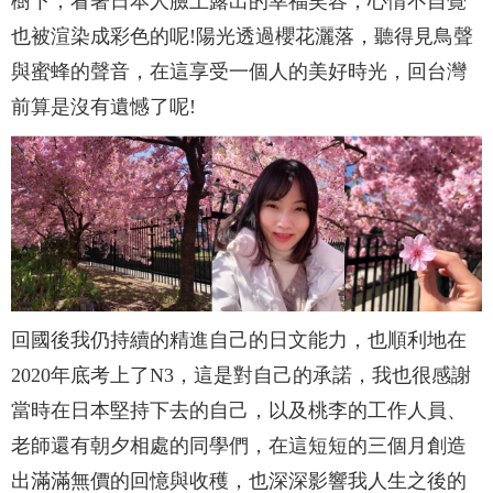
樹下，看著日本人臉上露出的幸福笑容，心情不自覺
也被渲染成彩色的呢!陽光透過櫻花灑落，聽得見鳥聲
與蜜蜂的聲音，在這享受一個人的美好時光，回台灣
前算是沒有遺憾了呢!
回國後我仍持續的精進自己的日文能力，也順利地在
2020年底考上了N3，這是對自己的承諾，我也很感謝
當時在日本堅持下去的自己，以及桃李的工作人員、
老師還有朝夕相處的同學們，在這短短的三個月創造
出滿滿無價的回憶與收穫，也深深影響我人生之後的