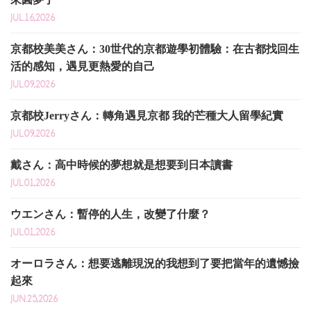
JUL.16,2026
京都校美美さん：30世代的京都遊學初體驗：在古都找回生
活的感知，遇見更熱愛的自己
JUL.09,2026
京都校Jerryさん：轉角遇見京都 我的芒種大人留學紀實
JUL.09,2026
戴さん：高中時候的夢想就是想要到日本讀書
JUL.01,2026
ウエンさん：暫停的人生，改變了什麼？
JUL.01,2026
オーロラさん：想要逃離現況的我想到了要把當年的遺憾撿
起來
JUN.25,2026