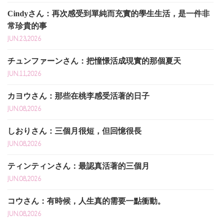
Cindyさん：再次感受到單純而充實的學生生活，是一件非
常珍貴的事
JUN.23,2026
チュンファーンさん：把憧憬活成現實的那個夏天
JUN.11,2026
カヨウさん：那些在桃李感受活著的日子
JUN.08,2026
しおりさん：三個月很短，但回憶很長
JUN.08,2026
ティンティンさん：最認真活著的三個月
JUN.08,2026
コウさん：有時候，人生真的需要一點衝動。
JUN.08,2026