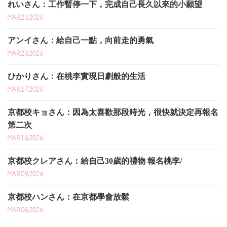
れいさん：工作暫停一下，完成自己長久以來的小願望
MAR.23,2026
アンイさん：給自己一點，向前走的勇氣
MAR.23,2026
ひかりさん：在桃李實現日劇般的生活
MAR.17,2026
京都校キョさん：因為太喜歡那段時光，很快就決定再報名
第二次
MAR.16,2026
京都校クレアさん：給自己30歲的禮物 報名桃李/
MAR.09,2026
京都校ハンさん：在京都學會放鬆
MAR.06,2026