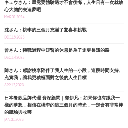
キュウさん：畢竟要體驗過才不會後悔，人生只有一次就放
心大膽的去追夢吧
MAR.01,2024
沈さん：桃李的三個月充滿了驚喜和挑戰
DEC.15,2023
曾さん：轉職過程中短暫的休息是為了走更長遠的路
DEC.14,2023
陳さん：感謝桃李陪伴了我人生的一小段，這段時間支持、
充實我，讓我更積極面對之後的人生目標
APR.12,2023
日本餐飲品牌代理 資深顧問｜賴伊凡：如果你也有跟我一
樣的夢想，相信在桃李的這三個月的時光，一定會有非常棒
的體驗與收穫
JAN.31,2023