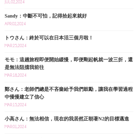
JUL.02,2024
Sandy：中斷不可怕，記得拾起來就好
APR.02,2024
トウさん：終於可以在日本活三個月啦！
MAR.25,2024
モモ：這趟旅程即便開始緩慢，即便剛起帆就一波三折，還
是無法阻擋我前往
MAR.18,2024
鄭さん：老師們總是不吝嗇給予我們鼓勵，讓我在學習過程
中慢慢建立了信心
MAR.15,2024
小高さん：無法相信，現在的我居然正朝著N2的目標邁進
MAR.01,2024