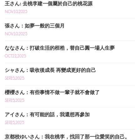
王さん: 去桃李建一個屬於自己的桃花源
NOV.10,2025
張さん：如夢一般的三個月
NOV.10,2025
ななさん：打破生活的桎梏，替自己圓一場人生夢
OCT.22,2025
シャさん：吸收後成長 再變成更好的自己
SEP.25,2025
櫻櫻さん：有些事情不做一輩子就不會做了
SEP.25,2025
アイさん：有可能的話，我還想再參加
SEP.25,2025
京都校ゆいさん：我在桃李，找回了那一位愛笑的自己。