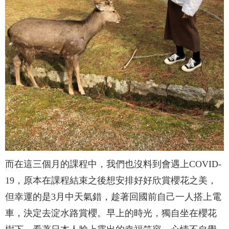
而在這三個月的課程中，我們也沒料到會遇上COVID-
19，原本在課程結束之後想安排好好欣賞櫻花之美，
但幸運的是3月中天氣錯，趁著回國前自己一人搭上電
車，決定去淀水路賞櫻。早上的時光，獨自坐在櫻花