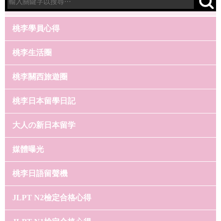
桃李學員心得
桃李生活圈
桃李關西旅遊圈
桃李日本留學日記
大人の新日本留学
媒體曝光
桃李日語留聲機
JLPT N2檢定合格心得