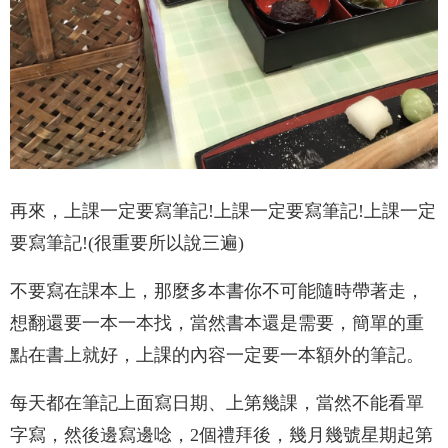
再來，上課一定要寫筆記!上課一定要寫筆記!上課一定
要寫筆記!(很重要所以說三遍)
不要寫在課本上，那麼多本書你不可能隨時帶著走，
想翻還要一本一本找，當然書本還是需要，簡單的重
點在書上就好，上課的內容一定要一本額外的筆記。
每天都在筆記上面寫日期、上第幾課，當然不能看單
字寫，然後邊寫邊唸，2個禮拜後，幾月幾號星期起第