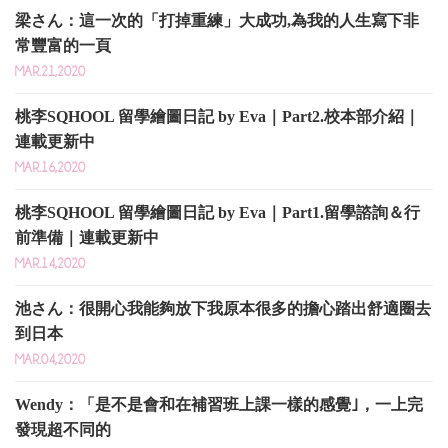
梁さん：這一次的「打掉重練」大成功,為我的人生寫下非
常豐富的一頁
MAR.21,2020
桃李SQHOOL 留學繪圖日記 by Eva｜Part2.校本部介紹｜
連載更新中
MAR.16,2020
桃李SQHOOL 留學繪圖日記 by Eva｜Part1.留學諮詢＆行
前準備｜連載更新中
MAR.14,2020
池さん：很開心我能夠放下我原本很多的擔心踏出舒適圈去
到日本
MAR.04,2020
Wendy：「是不是會和在補習班上課一樣的感覺｣，一上完
發現超不同的