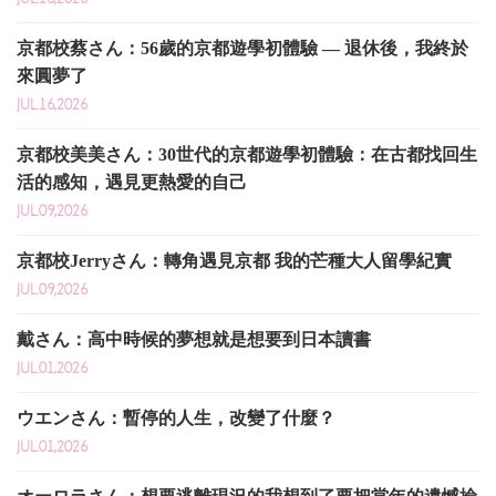
京都校蔡さん：56歲的京都遊學初體驗 — 退休後，我終於
來圓夢了
JUL.16,2026
京都校美美さん：30世代的京都遊學初體驗：在古都找回生
活的感知，遇見更熱愛的自己
JUL.09,2026
京都校Jerryさん：轉角遇見京都 我的芒種大人留學紀實
JUL.09,2026
戴さん：高中時候的夢想就是想要到日本讀書
JUL.01,2026
ウエンさん：暫停的人生，改變了什麼？
JUL.01,2026