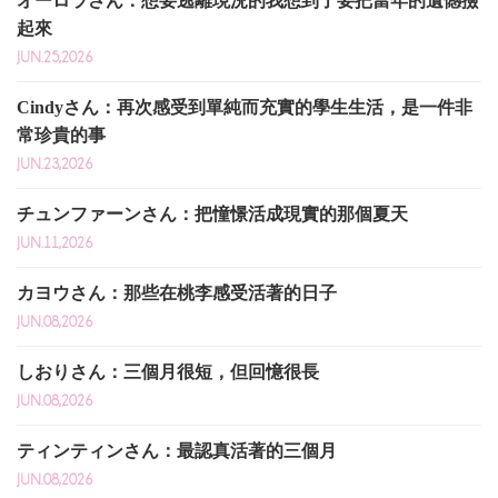
オーロラさん：想要逃離現況的我想到了要把當年的遺憾撿
起來
JUN.25,2026
Cindyさん：再次感受到單純而充實的學生生活，是一件非
常珍貴的事
JUN.23,2026
チュンファーンさん：把憧憬活成現實的那個夏天
JUN.11,2026
カヨウさん：那些在桃李感受活著的日子
JUN.08,2026
しおりさん：三個月很短，但回憶很長
JUN.08,2026
ティンティンさん：最認真活著的三個月
JUN.08,2026