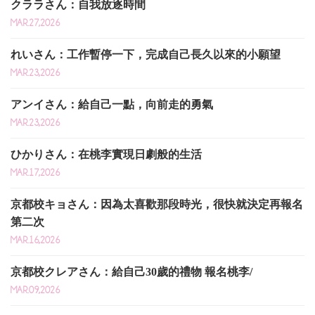
クララさん：自我放逐時間
MAR.27,2026
れいさん：工作暫停一下，完成自己長久以來的小願望
MAR.23,2026
アンイさん：給自己一點，向前走的勇氣
MAR.23,2026
ひかりさん：在桃李實現日劇般的生活
MAR.17,2026
京都校キョさん：因為太喜歡那段時光，很快就決定再報名
第二次
MAR.16,2026
京都校クレアさん：給自己30歲的禮物 報名桃李/
MAR.09,2026