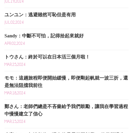
JUL.19,2024
ユンユン：逃避雖然可恥但是有用
JUL.02,2024
Sandy：中斷不可怕，記得拾起來就好
APR.02,2024
トウさん：終於可以在日本活三個月啦！
MAR.25,2024
モモ：這趟旅程即便開始緩慢，即便剛起帆就一波三折，還
是無法阻擋我前往
MAR.18,2024
鄭さん：老師們總是不吝嗇給予我們鼓勵，讓我在學習過程
中慢慢建立了信心
MAR.15,2024