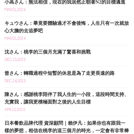
小高さん：無法相信，現在的我居然正朝著N2的目標邁進
MAR.01,2024
キュウさん：畢竟要體驗過才不會後悔，人生只有一次就放
心大膽的去追夢吧
MAR.01,2024
沈さん：桃李的三個月充滿了驚喜和挑戰
DEC.15,2023
曾さん：轉職過程中短暫的休息是為了走更長遠的路
DEC.14,2023
陳さん：感謝桃李陪伴了我人生的一小段，這段時間支持、
充實我，讓我更積極面對之後的人生目標
APR.12,2023
日本餐飲品牌代理 資深顧問｜賴伊凡：如果你也有跟我一
樣的夢想，相信在桃李的這三個月的時光，一定會有非常棒