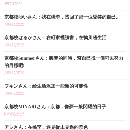
SEP.25,2025
京都校ゆいさん：我在桃李，找回了那一位愛笑的自己。
JUN.16,2025
京都校はるかさん：在町家裡讀書，在鴨川邊生活
JUN.13,2025
京都校Summerさん：圓夢的同時，幫自己找一個可以努力
的目標吧!
JUN.12,2025
フキンさん：給生活添加一些新的可能性
JUN.09,2025
京都校MINARIさん：京都，像夢一般閃耀的日子
MAY.08,2025
アシさん：在桃李，遇見從未見過的景色