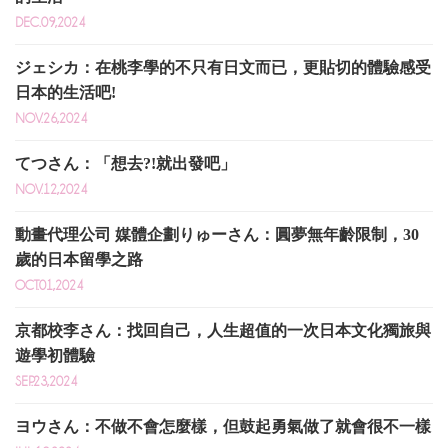
DEC.09,2024
ジェシカ：在桃李學的不只有日文而已，更貼切的體驗感受
日本的生活吧!
NOV.26,2024
てつさん：「想去?!就出發吧」
NOV.12,2024
動畫代理公司 媒體企劃りゅーさん：圓夢無年齡限制，30
歲的日本留學之路
OCT.01,2024
京都校李さん：找回自己，人生超值的一次日本文化獨旅與
遊學初體驗
SEP.23,2024
ヨウさん：不做不會怎麼樣，但鼓起勇氣做了就會很不一樣