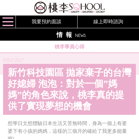
我要預約面談
線上即時諮詢
情報
NEWS
桃李學員心得
FEB.27,2017
新竹科技園區 拋家棄子的台灣
好媳婦 泡泡：對於一個”媽
媽”的角色來說，桃李真的提
供了實現夢想的機會
想學日文想體驗日本生活又苦無時間，身為一個上有婆
婆下有小孩的媽媽，這樣的三個月的確給了我更多能量
喔!