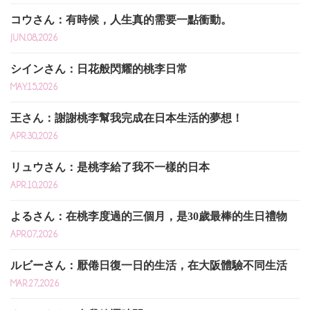
コウさん：有時候，人生真的需要一點衝動。
JUN.08,2026
シインさん：日花般閃耀的桃李日常
MAY.15,2026
王さん：謝謝桃李幫我完成在日本生活的夢想！
APR.30,2026
リュウさん：是桃李給了我不一樣的日本
APR.10,2026
よるさん：在桃李度過的三個月，是30歲最棒的生日禮物
APR.07,2026
ルビーさん：厭倦日復一日的生活，在大阪體驗不同生活
MAR.27,2026