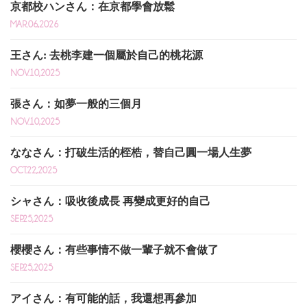
京都校ハンさん：在京都學會放鬆
MAR.06,2026
王さん: 去桃李建一個屬於自己的桃花源
NOV.10,2025
張さん：如夢一般的三個月
NOV.10,2025
ななさん：打破生活的桎梏，替自己圓一場人生夢
OCT.22,2025
シャさん：吸收後成長 再變成更好的自己
SEP.25,2025
櫻櫻さん：有些事情不做一輩子就不會做了
SEP.25,2025
アイさん：有可能的話，我還想再參加