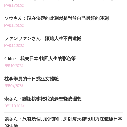
MAR.17,2025
ソウさん：現在決定的此刻就是對於自己最好的時刻
MAR.12,2025
ファンファンさん：讓這人生不留遺憾!
MAR.12,2025
Chloe：我去日本 找回人生的彩色筆
FEB.10,2025
桃李學員的十日戎巫女體驗
FEB.04,2025
余さん：謝謝桃李把我的夢想變成理想
DEC.10,2024
張さん：只有幾個月的時間，所以每天都很用力在體驗日本
的生活