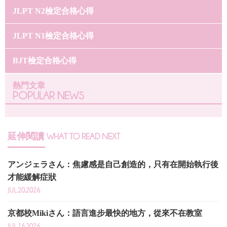
JLPT N2檢定合格心得
JLPT N1檢定合格心得
BJT檢定合格心得
熱門文章
POPULAR NEWS
延伸閱讀
WHAT TO READ NEXT
アンジェラさん：焦慮感是自己創造的，只有在開始執行後
才能緩解症狀
JUL.20,2026
京都校Mikiさん：語言進步最快的地方，從來不在教室
JUL.16,2026