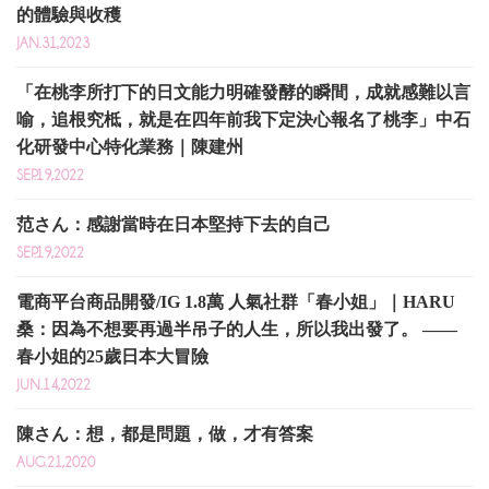
的體驗與收穫
JAN.31,2023
「在桃李所打下的日文能力明確發酵的瞬間，成就感難以言
喻，追根究柢，就是在四年前我下定決心報名了桃李」中石
化研發中心特化業務｜陳建州
SEP.19,2022
范さん：感謝當時在日本堅持下去的自己
SEP.19,2022
電商平台商品開發/IG 1.8萬 人氣社群「春小姐」｜HARU
桑：因為不想要再過半吊子的人生，所以我出發了。 ——
春小姐的25歲日本大冒險
JUN.14,2022
陳さん：想，都是問題，做，才有答案
AUG.21,2020