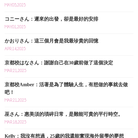
MAY.05,2025
コニーさん：遲來的出發，卻是最好的安排
MAY.01,2025
かおりさん：這三個月會是我最珍貴的回憶
APR.14,2025
京都校はなさん：謝謝自己在30歲前做了這個決定
MAR.21,2025
京都校Amber：活著是為了體驗人生，有想做的事就去做
吧！
MAR.21,2025
巫さん：惠美須的瑣碎日常，是難能可貴的平行時空。
MAR.18,2025
Kelly：我沒有想過，25歲的我還能實現海外留學的夢想