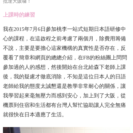
抵達大阪囉！
上課時的練習
我在
2015
年
7
月
6
日參加
桃李一站式短期日本語研修中
心的課程，在這啟程之前考慮了兩個月，除費用籌備
不說，主要是要擔心這家機構的真實性是否存在，反
覆看了簡章和網頁的總總介紹，在
FB
的粉絲團上問問
參加過的人的感想，然後開始在台北給森下老師上課
後，我的疑慮才徹底消除，不知是這位日本人的日語
老師給我的態度太誠懇還是教學非常耐心的關係，讓
我學習起來毫無壓力而感到安心，加上到了大阪，從
機票到住宿和生活都有台灣人幫忙協助讓人完全無痛
就很快在日本適應了生活。