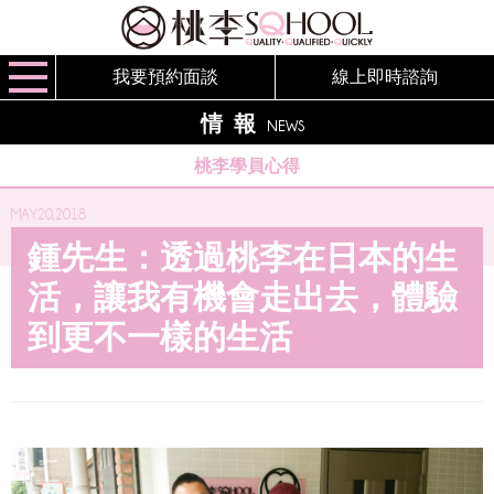
我要預約面談
線上即時諮詢
情報
NEWS
桃李學員心得
MAY.20,2018
鍾先生：透過桃李在日本的生
活，讓我有機會走出去，體驗
到更不一樣的生活