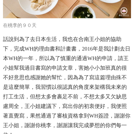
在桃李的９０天
話說到為了去日本生活，我也在合南王小姐的協助
下，完成WH的理由書和計畫書，2016年是我計劃去日
本WH的一年，所以為了慎重的通過WH的申請，請王
小姐幫我過目書寫的申請文章，害她小小加班真的很
不好意思也感謝她的幫忙，因為為了寫這篇理由殊不
是這麼簡單，我習慣以很認真的角度來架構我未來的
打工生活，但想太多會裹足不前，不想太多又欠缺思
慮周全，王小姐建議下，寫出你的初衷便好，我便照
著直覺寫，果然通過了審核資格拿到WH簽證，謝謝你
王小姐，謝謝你桃李，謝謝讓我完成夢想的你們每一