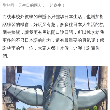
剛好同一天生日的兩人，一起慶生！
而桃李校外教學的舉辦不只體驗日本生活，也增加對
話練習的機會，好玩又有趣，多多往日本人生活的氛
圍去接觸，讓我更有勇氣開口說日語，所以桃李給我
更多的不只日本語的能力，還有最重要的勇氣呢！感
謝桃李的每一位，大家人都非常優しい喔！謝謝你
們。