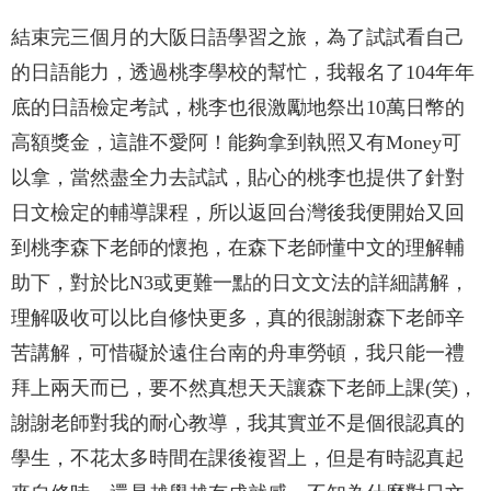
結束完三個月的大阪日語學習之旅，為了試試看自己
的日語能力，透過桃李學校的幫忙，我報名了104年年
底的日語檢定考試，桃李也很激勵地祭出10萬日幣的
高額獎金，這誰不愛阿！能夠拿到執照又有Money可
以拿，當然盡全力去試試，貼心的桃李也提供了針對
日文檢定的輔導課程，所以返回台灣後我便開始又回
到桃李森下老師的懷抱，在森下老師懂中文的理解輔
助下，對於比N3或更難一點的日文文法的詳細講解，
理解吸收可以比自修快更多，真的很謝謝森下老師辛
苦講解，可惜礙於遠住台南的舟車勞頓，我只能一禮
拜上兩天而已，要不然真想天天讓森下老師上課(笑)，
謝謝老師對我的耐心教導，我其實並不是個很認真的
學生，不花太多時間在課後複習上，但是有時認真起