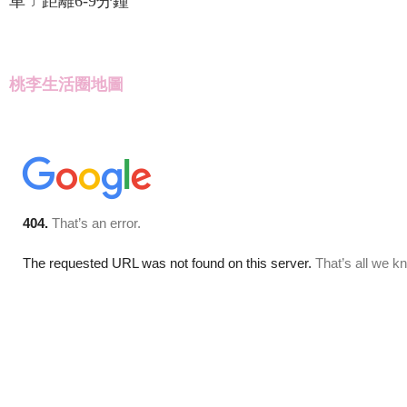
車﹞距離6-9分鐘
桃李生活圈地圖