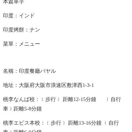
本篇單字
印度：インド
印度烤餅：ナン
菜單：メニュー
名稱：印度餐廳パヤル
地址：大阪府大阪市浪速区敷津西1-3-1
桃李なんば校：﹝步行﹞ 距離12-15分鐘 ﹝自行
車﹞距離5-8分鐘
桃李エビス本校：﹝步行﹞ 距離13-16分鐘 ﹝自行