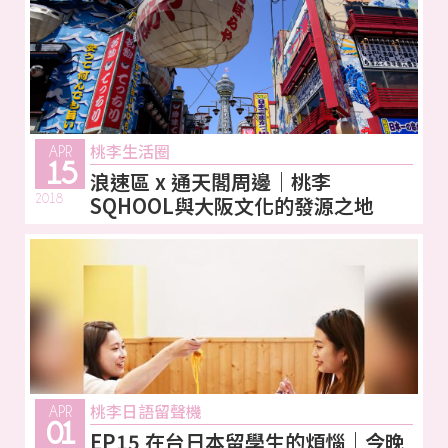
桃李生活圈
APR
15
浪速區 x 通天閣周邊｜桃李
2018
SQHOOL與大阪文化的發源之地
桃李日語留聲機
APR
01
EP15 在台日本留學生的煩惱｜今晚