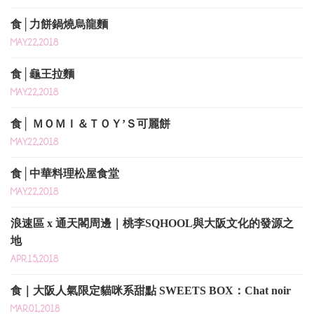
食│力餅鍋燒烏龍麵
MAY.22,2018
食│龜王拉麵
MAY.22,2018
食│ ＭＯＭＩ＆ＴＯＹ’Ｓ可麗餅
MAY.22,2018
食│中華料理松屋食堂
MAY.22,2018
浪速區 x 通天閣周邊｜桃李SQHOOL與大阪文化的發源之
地
APR.15,2018
食｜大阪人氣限定貓咪系甜點 SWEETS BOX：Chat noir
MAR.01,2018