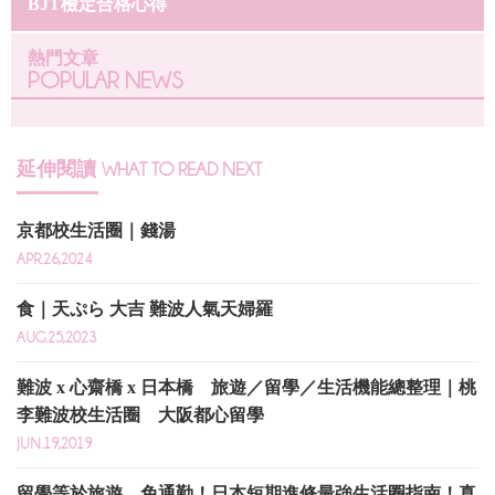
BJT檢定合格心得
熱門文章
POPULAR NEWS
延伸閱讀
WHAT TO READ NEXT
京都校生活圈｜錢湯
APR.26,2024
食｜天ぷら 大吉 難波人氣天婦羅
AUG.25,2023
難波 x 心齋橋 x 日本橋 旅遊／留學／生活機能總整理｜桃
李難波校生活圈 大阪都心留學
JUN.19,2019
留學等於旅遊，免通勤！日本短期進修最強生活圈指南！真