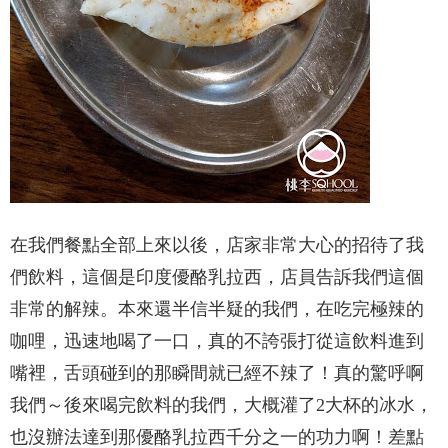
在我們餐點全部上來以後，店家非常大心的招待了我
們飲料，這個是印度優酪乳拉西，店員告訴我們這個
非常的解辣。本來還半信半疑的我們，在吃完極辣的
咖哩，迅速地喝了一口，真的不誇張打從這飲料進到
嘴裡，舌頭碰到的那瞬間就已經不辣了！真的驚呼啊
我們～後來喝完飲料的我們，大概灌了2大杯的冰水，
也沒辦法達到那優酪乳拉西千分之一的功力啊！差點