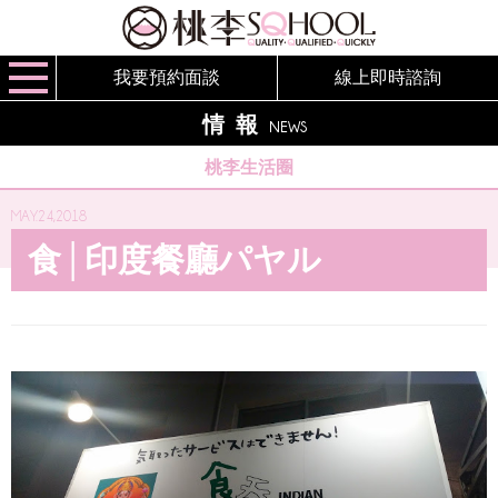
我要預約面談
線上即時諮詢
情報
NEWS
桃李生活圈
MAY.24,2018
食│印度餐廳パヤル