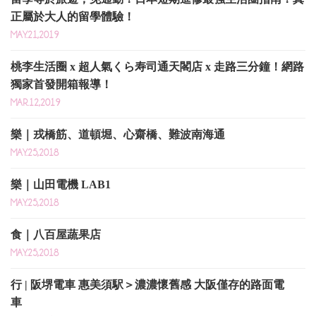
正屬於大人的留學體驗！
MAY.21,2019
桃李生活圈 x 超人氣くら寿司通天閣店 x 走路三分鐘！網路
獨家首發開箱報導！
MAR.12,2019
樂｜戎橋筋、道頓堀、心齋橋、難波南海通
MAY.25,2018
樂｜山田電機 LAB1
MAY.25,2018
食｜八百屋蔬果店
MAY.25,2018
行 | 阪堺電車 惠美須駅＞濃濃懷舊感 大阪僅存的路面電
車