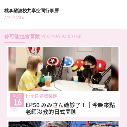
桃李難波校共享空間行事曆
APR.12,2014
你可能也會喜歡
YOU MAY ALSO LIKE
桃李日語留聲機
AUG
16
EP50 みみさん確診了！｜今晚來點
2022
老師沒教的日式閒聊