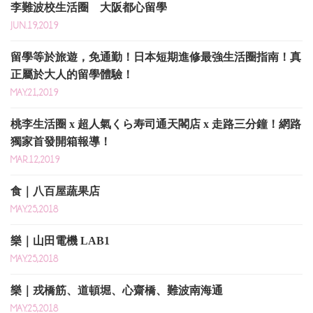
李難波校生活圈 大阪都心留學
JUN.19,2019
留學等於旅遊，免通勤！日本短期進修最強生活圈指南！真
正屬於大人的留學體驗！
MAY.21,2019
桃李生活圈 x 超人氣くら寿司通天閣店 x 走路三分鐘！網路
獨家首發開箱報導！
MAR.12,2019
食｜八百屋蔬果店
MAY.25,2018
樂｜山田電機 LAB1
MAY.25,2018
樂｜戎橋筋、道頓堀、心齋橋、難波南海通
MAY.25,2018