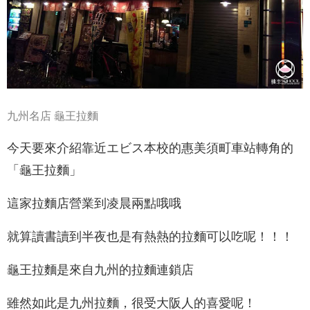
九州名店 龜王拉麵
今天要來介紹靠近エビス本校的惠美須町車站轉角的
「龜王拉麵」
這家拉麵店營業到凌晨兩點哦哦
就算讀書讀到半夜也是有熱熱的拉麵可以吃呢！！！
龜王拉麵是來自九州的拉麵連鎖店
雖然如此是九州拉麵，很受大阪人的喜愛呢！