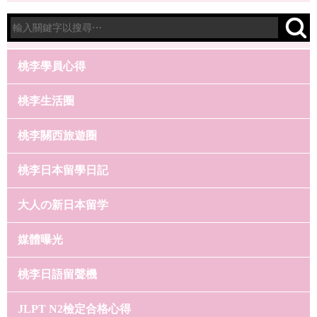
桃李學員心得
桃李生活圈
桃李關西旅遊圈
桃李日本留學日記
大人の新日本留学
媒體曝光
桃李日語留聲機
JLPT N2檢定合格心得