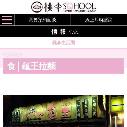
我要預約面談
線上即時諮詢
情報
NEWS
桃李生活圈
MAY.22,2018
食│龜王拉麵