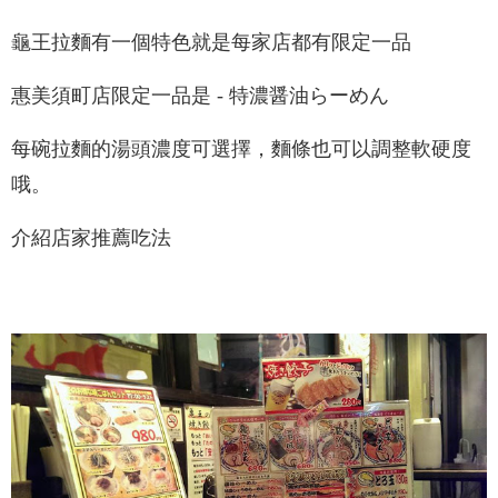
龜王拉麵有一個特色就是每家店都有限定一品
惠美須町店限定一品是 - 特濃醤油らーめん
每碗拉麵的湯頭濃度可選擇，麵條也可以調整軟硬度
哦。
介紹店家推薦吃法