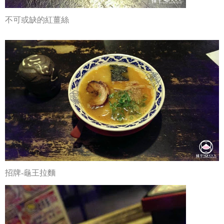
不可或缺的紅薑絲
招牌-龜王拉麵