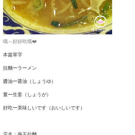
哦～好好吃哦❤️
本篇單字
拉麵ーラーメン
醬油ー醤油（しょうゆ）
薑ー生姜（しょうが）
好吃ー美味しいです（おいしいです）
店名：龜王拉麵