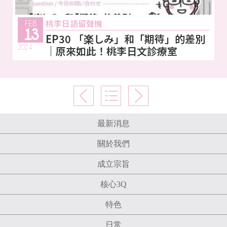
桃李日語留聲機
FEB
13
EP30 「楽しみ」和「期待」的差別
2024
｜原來如此！桃李日文診療室
最新消息
關於我們
成立宗旨
核心3Q
特色
日常