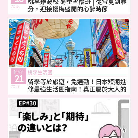
桃李難波校 冬季雪櫻班 | 從雪見到春
2018
分，迎接櫻梅盛開的心醉時節
桃李生活圈
MAY
21
留學等於旅遊，免通勤！日本短期進
2019
修最強生活圈指南！真正屬於大人的
留學體驗！