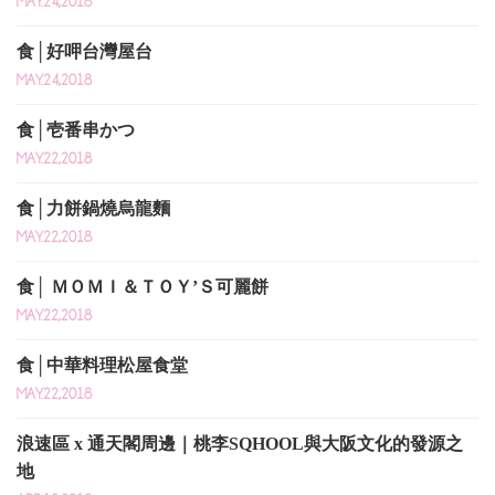
MAY.24,2018
食│好呷台灣屋台
MAY.24,2018
食│壱番串かつ
MAY.22,2018
食│力餅鍋燒烏龍麵
MAY.22,2018
食│ ＭＯＭＩ＆ＴＯＹ’Ｓ可麗餅
MAY.22,2018
食│中華料理松屋食堂
MAY.22,2018
浪速區 x 通天閣周邊｜桃李SQHOOL與大阪文化的發源之
地