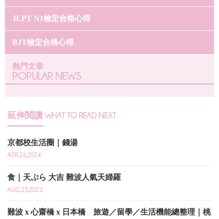
JLPT N1檢定合格心得
BJT檢定合格心得
熱門文章
POPULAR NEWS
延伸閱讀
WHAT TO READ NEXT
京都校生活圈｜錢湯
APR.26,2024
食｜天ぷら 大吉 難波人氣天婦羅
AUG.25,2023
難波 x 心齋橋 x 日本橋 旅遊／留學／生活機能總整理｜桃