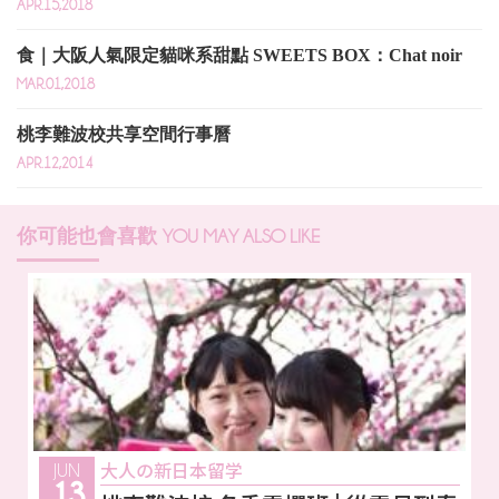
APR.15,2018
食｜大阪人氣限定貓咪系甜點 SWEETS BOX：Chat noir
MAR.01,2018
桃李難波校共享空間行事曆
APR.12,2014
你可能也會喜歡
YOU MAY ALSO LIKE
大人の新日本留学
JUN
13